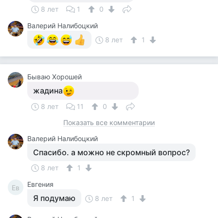
8 лет
1
0
Валерий Налибоцкий
8 лет
1
Бываю Хорошей
жадина
8 лет
11
0
Показать все комментарии
Валерий Налибоцкий
Спасибо. а можно не скромный вопрос?
8 лет
1
Евгения
Ев
Я подумаю
8 лет
1