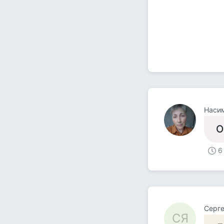
Насим
О
6
Серге
СЯ