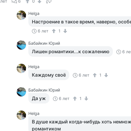
 лет
6
0
Helga
Настроение в такое время, наверно, особ
6 лет
1
Бабайкин Юрий
Лишен романтики...к сожалению
6 ле
Helga
Каждому своё
6 лет
1
Бабайкин Юрий
Да уж
6 лет
1
Helga
В душе каждый когда-нибудь хоть немно
романтиком