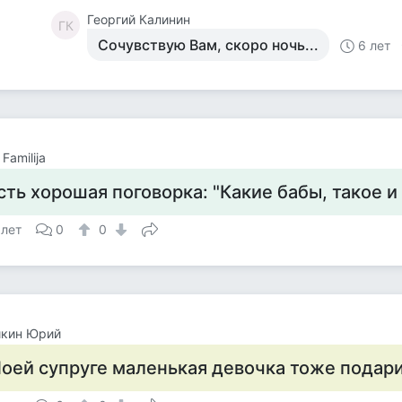
Георгий Калинин
ГК
Сочувствую Вам, скоро ночь...
6 лет
Familija
сть хорошая поговорка: "Какие бабы, такое и
 лет
0
0
йкин Юрий
оей супруге маленькая девочка тоже подар