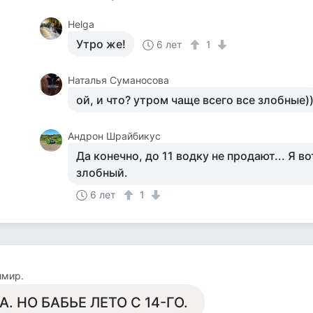
Helga
Утро же!
6 лет
1
Наталья Суманосова
ой, и что? утром чаще всего все злобные)
Андрон Шрайбикус
Да конечно, до 11 водку не продают... Я во
злобный.
6 лет
1
имир.
А. НО БАБЬЕ ЛЕТО С 14-ГО.