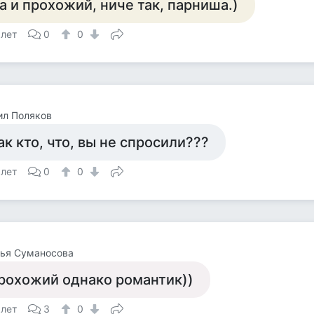
а и прохожий, ниче так, парниша.)
 лет
0
0
ил Поляков
ак кто, что, вы не спросили???
 лет
0
0
лья Суманосова
рохожий однако романтик))
 лет
3
0