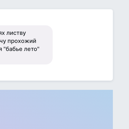
ях листву
ечу прохожий
 "бабье лето"