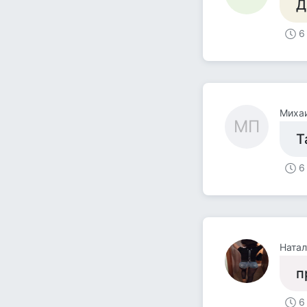
Д
6
Миха
МП
Т
6
Ната
п
6