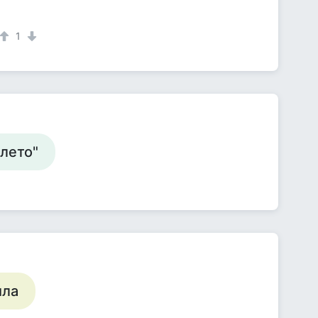
1
 лето"
ила