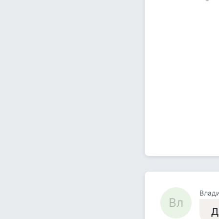
Влад
Вл
Д