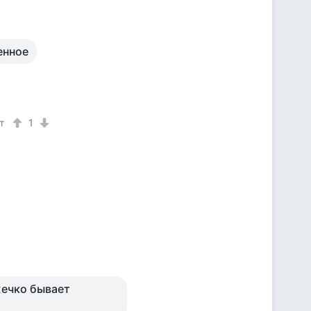
енное
т
1
жечко бывает