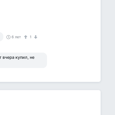
)
6 лет
1
т вчера купил, не