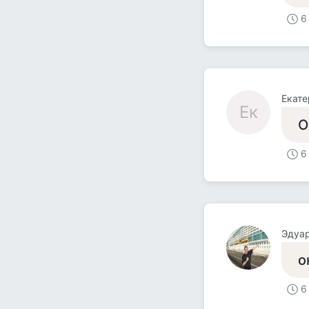
6
Екате
Ек
О
6
Эдуа
о
6