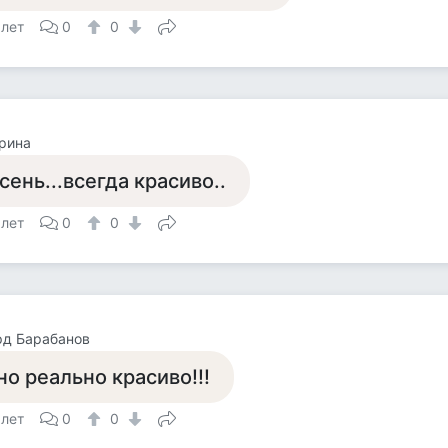
 лет
0
0
рина
сень...всегда красиво..
 лет
0
0
рд Барабанов
но реально красиво!!!
 лет
0
0