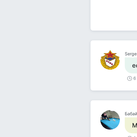
Serge 
е
6
Баба
М