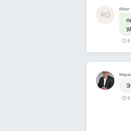
Ritte
RO
п
у
6
Мара
Э
6