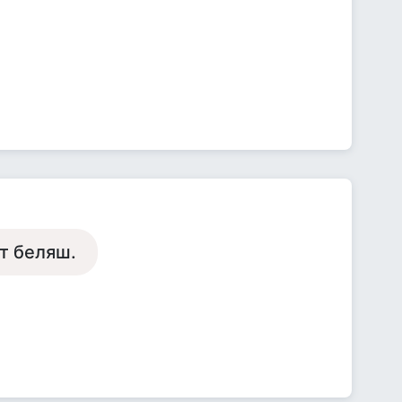
ёт беляш.