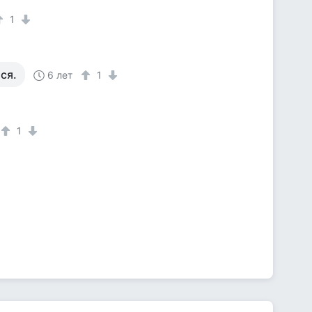
1
ся.
6 лет
1
1