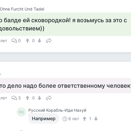
r Ohne Furcht Und Tadel
о балде ей сковородкой! я возьмусь за это с
довольствием))
 лет
0
0
т
то дело надо более ответственному человек
 лет
3
0
Русский Корабль-Иди Нахуй
РК
Например
6 лет
1