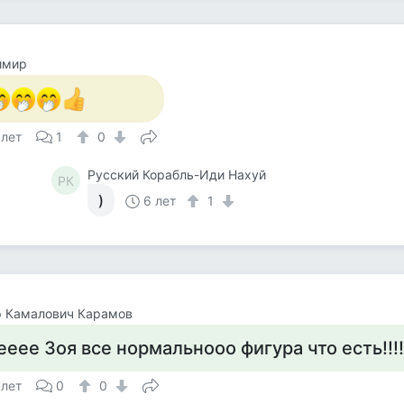
имир
 лет
1
0
Русский Корабль-Иди Нахуй
РК
)
6 лет
1
р Камалович Карамов
ееее Зоя все нормальнооо фигура что есть!!!!!!!
 лет
0
0