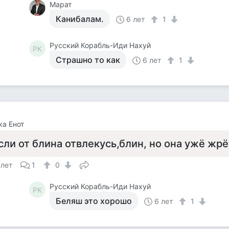
Марат
Канибалам.
6 лет
1
Русский Корабль-Иди Нахуй
РК
Страшно то как
6 лет
1
а Енот
сли от блина отвлекусь,блин, но она ужё жр
 лет
1
0
Русский Корабль-Иди Нахуй
РК
Беляш это хорошо
6 лет
1