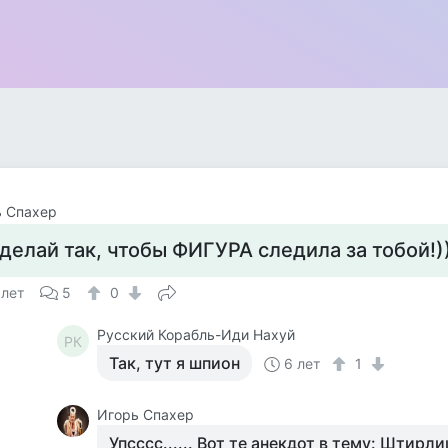
ь Спахер
делай так, чтобы ФИГУРА следила за тобой!)
 лет
5
0
Русский Корабль-Иди Нахуй
РК
Так, тут я шпион
6 лет
1
Игорь Спахер
Упсссс...... Вот те анекдот в тему: Штирл