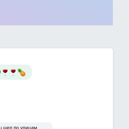
)
иц шел по улицам