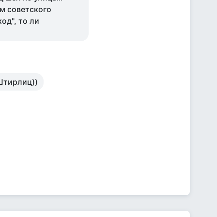
ем советского
од", то ли
 Штирлиц))