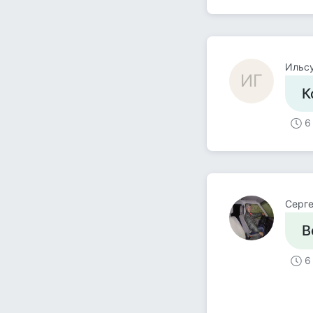
Ильсу
ИГ
К
6
Серг
В
6