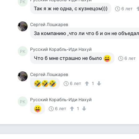
РК
Так я ж не одна, с кузнецом)))
6 лет
Сергей Лошкарев
За компанию ,что ли что б и он не объедал
Русский Корабль-Иди Нахуй
РК
Что б мне страшно не было
6 лет
Сергей Лошкарев
6 лет
1
Русский Корабль-Иди Нахуй
РК
6 лет
1