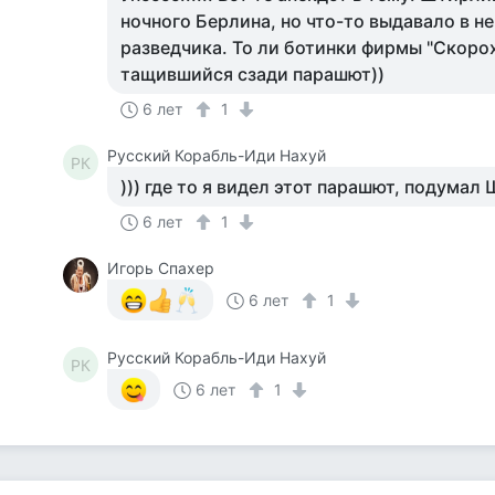
ночного Берлина, но что-то выдавало в н
разведчика. То ли ботинки фирмы "Скорох
тащившийся сзади парашют))
6 лет
1
Русский Корабль-Иди Нахуй
РК
))) где то я видел этот парашют, подумал
6 лет
1
Игорь Спахер
6 лет
1
Русский Корабль-Иди Нахуй
РК
6 лет
1