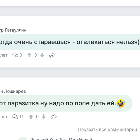
р Гатауллин
огда очень стараешься - отвлекаться нельзя)
 лет
0
0
ей Лошкарев
от паразитка ну надо по попе дать ей.
 лет
11
0
Показать все комментарии
Русский Корабль-Иди Нахуй