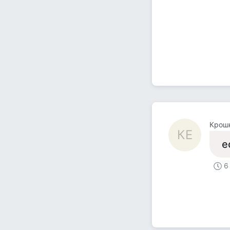
Крошк
КЕ
е
6