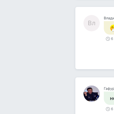
Влад
Вл
6
Гафу
н
6