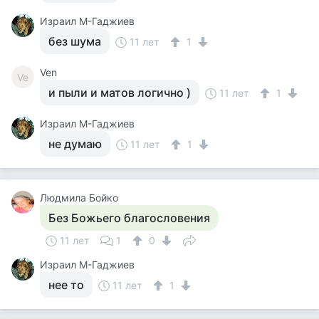
Израил М-Гаджиев
без шума
11 лет
1
Ven
Ve
и пыли и матов логично )
11 лет
1
Израил М-Гаджиев
не думаю
11 лет
1
Людмила Бойко
Без Божьего благословения
11 лет
1
0
Израил М-Гаджиев
нее то
11 лет
1