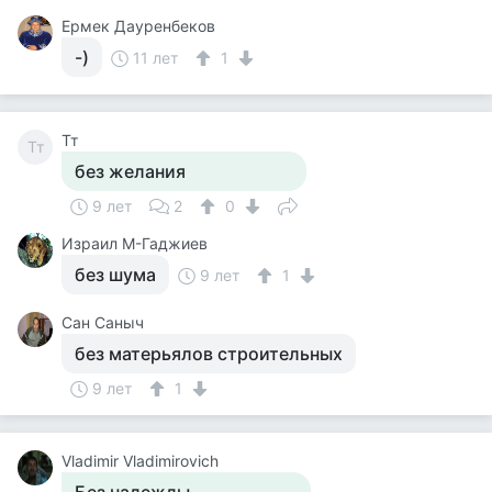
Ермек Дауренбеков
-)
11 лет
1
Тт
Тт
без желания
9 лет
2
0
Израил М-Гаджиев
без шума
9 лет
1
Сан Саныч
без матерьялов строительных
9 лет
1
Vladimir Vladimirovich