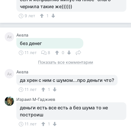
чернила такие же))))))
9 лет
1
Акела
Ак
без денег
11 лет
8
0
Показать все комментарии
Акела
Ак
да хрен с ним с шумом...про деньги что?
11 лет
1
Израил М-Гаджиев
деньги есть все есть а без шума то не
построиш
11 лет
1