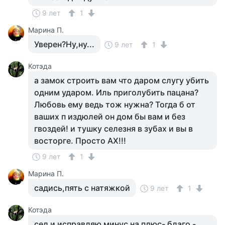
9 лет
1
Марина П.
Уверен?Ну,ну...
9 лет
1
Котэда
а замок строить вам что даром слугу убить
одним ударом. Иль приголубить пацана?
Любовь ему ведь тож нужна? Тогда б от
ваших п издюлей он дом бы вам и без
гвоздей! и тушку селезня в зубах и вы в
восторге. Просто АХ!!!
9 лет
1
Марина П.
садись,пять с натяжкой
9 лет
1
Котэда
сел и исправляю минус на плюс- благо -