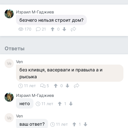
Израил М-Гаджиев
безчего нельзя строит дом?
170
21
0
Ответы
Ven
Ve
без кливця, васерваги и правыла а и
рысыка
11 лет
5
0
Израил М-Гаджиев
нето
11 лет
1
Ven
Ve
ваш ответ?
11 лет
1