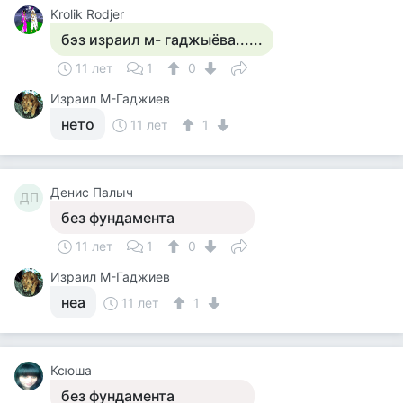
Krolik Rodjer
бэз израил м- гаджыёва......
11 лет
1
0
Израил М-Гаджиев
нето
11 лет
1
Денис Палыч
ДП
без фундамента
11 лет
1
0
Израил М-Гаджиев
неа
11 лет
1
Ксюша
без фундамента