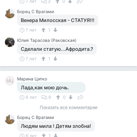
7 лет
2
0
Борец С Врагами
Венера Милосская - СТАТУЯ!!!
7 лет
1
Юлия Тарасова (Раковская)
Сделали статую...Афродита.?
7 лет
1
Марина Цитко
МЦ
Лада,как мою дочь.
6 лет
9
0
Показать все комментарии
Борец С Врагами
Людям мила ! Детям злобна!
6 лет
1