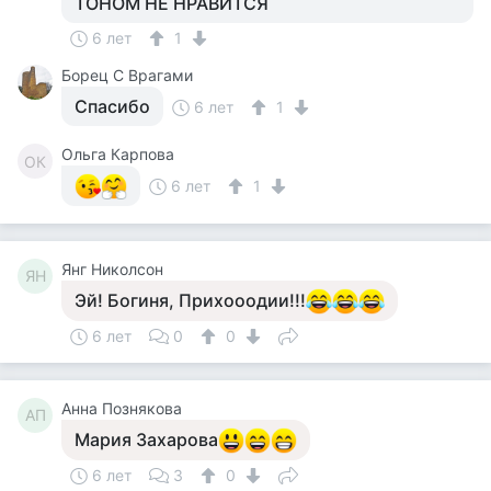
ТОНОМ НЕ НРАВИТСЯ
6 лет
1
Борец С Врагами
Спасибо
6 лет
1
Ольга Карпова
ОК
6 лет
1
Янг Николсон
ЯН
Эй! Богиня, Прихооодии!!!
6 лет
0
0
Анна Познякова
АП
Мария Захарова
6 лет
3
0