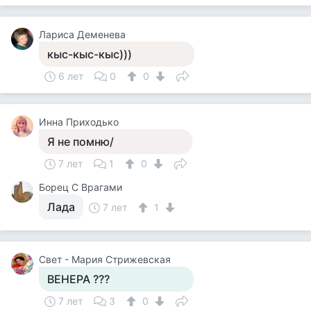
Лариса Деменева
кыс-кыс-кыс)))
6 лет
0
0
Инна Приходько
Я не помню/
7 лет
1
0
Борец С Врагами
Лада
7 лет
1
Свет - Мария Стрижевская
ВЕНЕРА ???
7 лет
3
0