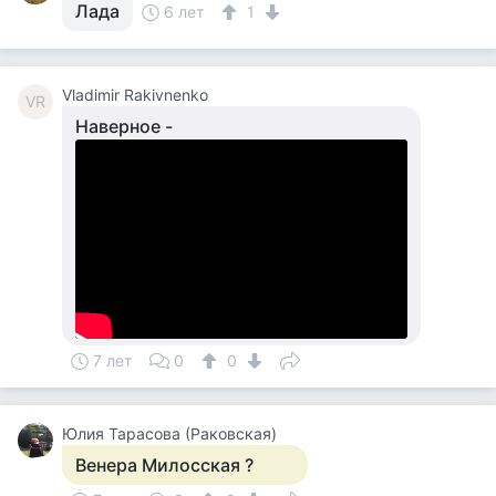
Лада
6 лет
1
Vladimir Rakivnenko
VR
Наверное -
7 лет
0
0
Юлия Тарасова (Раковская)
Венера Милосская ?