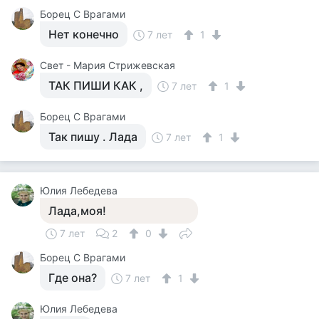
Борец С Врагами
Нет конечно
7 лет
1
Свет - Мария Стрижевская
ТАК ПИШИ КАК ,
7 лет
1
Борец С Врагами
Так пишу . Лада
7 лет
1
Юлия Лебедева
Лада,моя!
7 лет
2
0
Борец С Врагами
Где она?
7 лет
1
Юлия Лебедева