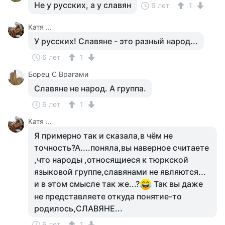
Не у русских, а у славян
6 лет
1
Катя ...
У русских! Славяне - это разный народ...
6 лет
1
Борец С Врагами
Славяне не народ. А группа.
6 лет
1
Катя ...
Я примерно так и сказала,в чём не
точность?А....поняла,вы наверное считаете
,что народы ,относящиеся к тюркской
языковой группе,славянами не являются...
и в этом смысле так же...?
Так вы даже
не представляете откуда понятие-то
родилось,СЛАВЯНЕ...
6 лет
1