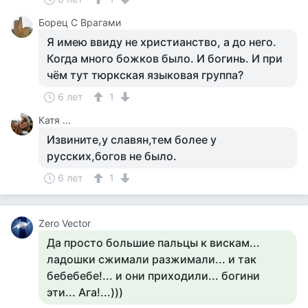
Борец С Врагами
Я имею ввиду не христианство, а до него.
Когда много божков было. И богинь. И при
чём тут тюркская языковая группа?
6 лет
1
Катя ...
Извините,у славян,тем более у
русских,богов не было.
6 лет
1
Zero Vector
Да просто большие пальцы к вискам...
ладошки сжимали разжимали... и так
бебебебе!... и они приходили... богини
эти... Ага!...)))