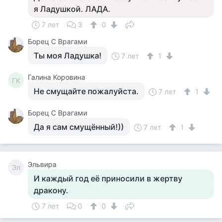
я Ладушкой. ЛАДА.
7 лет
3
0
Борец С Врагами
Ты моя Ладушка!
7 лет
1
Галина Коровина
ГК
Не смущайте пожалуйста.
7 лет
1
Борец С Врагами
Да я сам смущённый!))
7 лет
1
Эльвира
Эл
И каждый год её приносили в жертву
дракону.
7 лет
0
0