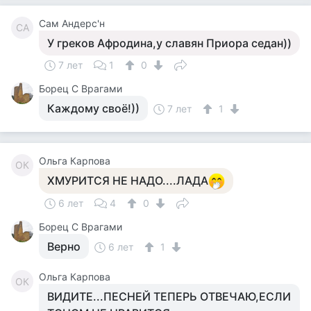
Сам Андерс'н
СА
У греков Афродина,у славян Приора седан))
7 лет
1
0
Борец С Врагами
Каждому своё!))
7 лет
1
Ольга Карпова
ОК
ХМУРИТСЯ НЕ НАДО....ЛАДА
6 лет
4
0
Борец С Врагами
Верно
6 лет
1
Ольга Карпова
ОК
ВИДИТЕ...ПЕСНЕЙ ТЕПЕРЬ ОТВЕЧАЮ,ЕСЛИ