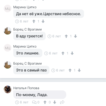
Марина Цитко
МЦ
Да нет её уже.Царствие небесное.
6 лет
1
Борец С Врагами
В аду греется!
6 лет
1
Марина Цитко
МЦ
Это лишнее.
6 лет
1
Борец С Врагами
Это в самый паз
6 лет
1
Наталья Попова
По-моему, Лада.
6 лет
0
0