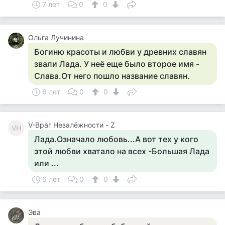
7 лет
0
0
Ольга Лучинина
Богиню красоты и любви у древних славян
звали Лада. У неё еще было второе имя -
Слава.От него пошло название славян.
6 лет
0
0
V-Враг Незалёжности - Z
VН
Лада.Означало любовь...А вот тех у кого
этой любви хватало на всех -Большая Лада
или ...
6 лет
0
0
Эва