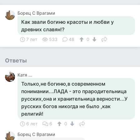
Борец С Врагами
Как звали богиню красоты и любви у
древних славян!?
7 лет
533
48
0
Ответы
Катя ...
Только,не богиню,в современном
понимании...ЛАДА - это прародительница
русских,она и хранительница верности...У
русских богов никогда не было ,как
религий!
6 лет
6
0
Борец С Врагами