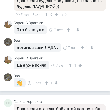
Даже если будешь бабушкой , все равно ты
будешь ЛАДУШКОЙ ))
7 лет
4
0
Борец С Врагами
Это было уже
7 лет
1
Эва
Богиню звали ЛАДА .
7 лет
1
Борец С Врагами
Да я уже понял
7 лет
1
Эва
7 лет
1
Галина Коровина
ГК
Даже если станешь бабушкой назову тебя