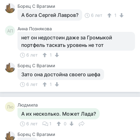
Борец С Врагами
А бога Сергей Лавров?
6 лет
1
Анна Познякова
АП
нет он недостоин даже за Громыкой
портфель таскать уровень не тот
6 лет
1
Борец С Врагами
Зато она достойна своего шефа
6 лет
1
Людмила
Лю
А их несколько. Может Лада?
6 лет
1
0
Борец С Врагами