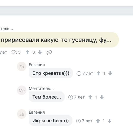
тель...
 пририсовали какую-то гусеницу, фу...
 лет
5
0
Евгения
Ев
Это креветка)))
7 лет
1
Мечтатель...
Ме
Тем более...
7 лет
1
Евгения
Ев
Икры не было))
7 лет
1