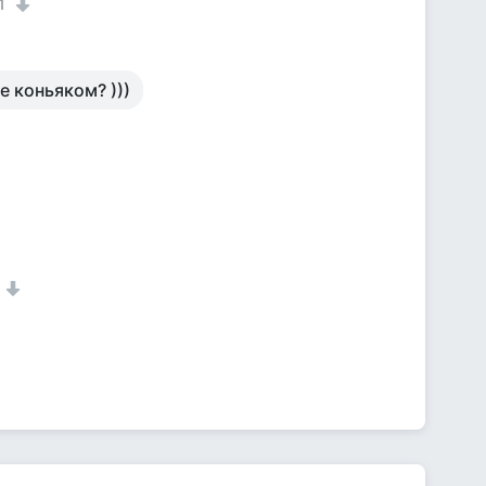
1
 коньяком? )))
1