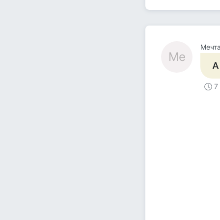
Мечта
Ме
А
7