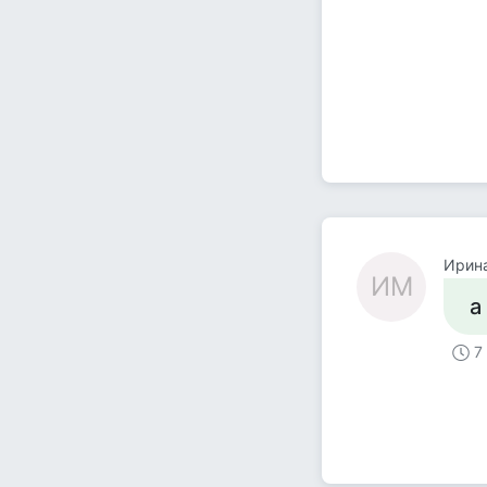
Ирин
ИМ
а
7