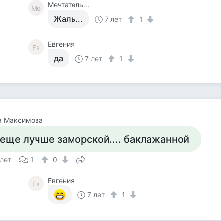
Мечтатель...
Ме
Жаль...
7 лет
1
Евгения
Ев
да
7 лет
1
а Максимова
 еще лучше заморской.... баклажанной
 лет
1
0
Евгения
Ев
7 лет
1