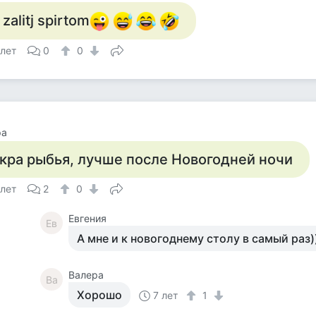
i zalitj spirtom
 лет
0
0
ра
кра рыбья, лучше после Новогодней ночи
 лет
2
0
Евгения
Ев
А мне и к новогоднему столу в самый раз)
Валера
Ва
Хорошо
7 лет
1