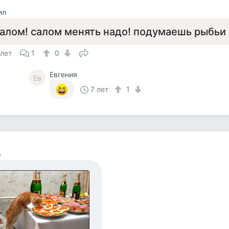
ил
алом! салом менять надо! подумаешь рыбьи
 лет
1
0
Евгения
Ев
7 лет
1
ь