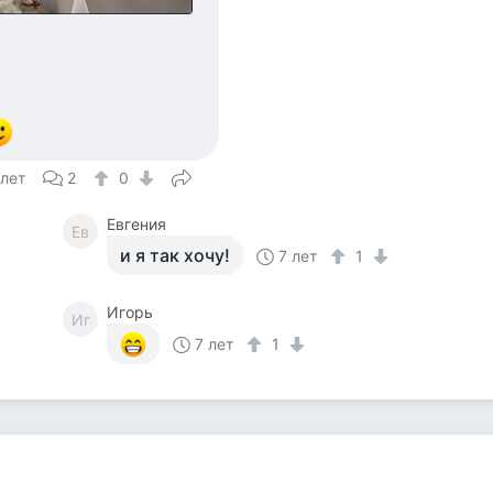
 лет
2
0
Евгения
Ев
и я так хочу!
7 лет
1
Игорь
Иг
7 лет
1