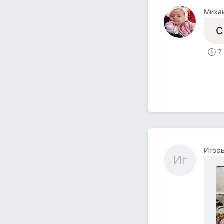
Миха
С
7
Игор
Иг