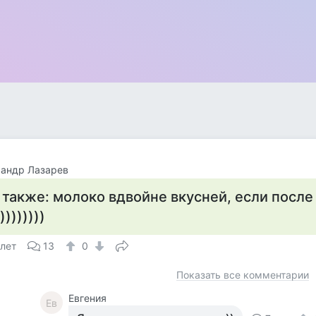
сандр Лазарев
 также: молоко вдвойне вкусней, если после
))))))))
 лет
13
0
Показать все комментарии
Евгения
Ев