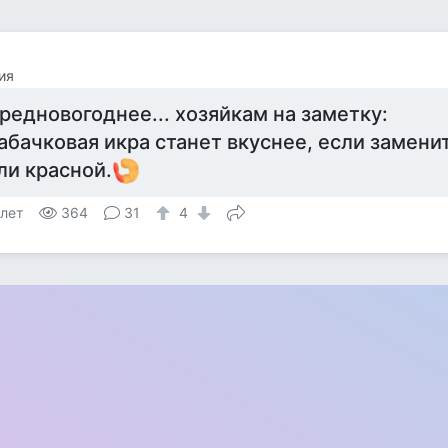
ия
редновогоднее... хозяйкам на заметку:
абачковая икра станет вкуснее, если замени
ли красной.
 лет
364
31
4