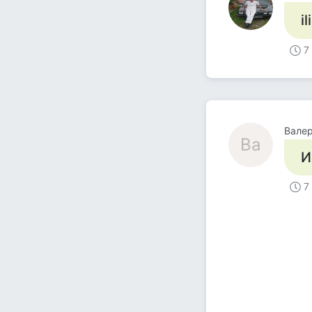
il
7
Вале
Ва
И
7