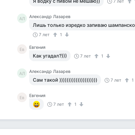
Я водку с пивом не мешаю))
7 лет
Александр Лазарев
АЛ
Лишь только изредко запиваю шампанское
7 лет
1
Евгения
Ев
Как угадал?)))
7 лет
1
Александр Лазарев
АЛ
Сам такой )))))))))))))))))))))
7 лет
Евгения
Ев
7 лет
1