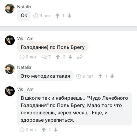
Natalia
Ок
9 лет
1
Vik I Am
Голодание) по Поль Брегу
9 лет
7
0
Natalia
Это методика такая
9 лет
1
Vik I Am
В школе так и набираешь.. "Чудо Лечебного
Голодания" по Поль Брегу. Мало того что
похорошеешь, через месяц.. Ещё, и
здоровье укрепиться.
9 лет
1