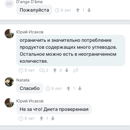
D'ange D'âme
DD
Пожалуйста
9 лет
1
Юрий Исаков
ограничить и значительно потребление
продуктов содержащих много углеводов.
Остальное можно есть в неограниченном
количестве.
9 лет
2
0
Natalia
Спасибо
9 лет
1
Юрий Исаков
Не за что! Диета проверенная
9 лет
1