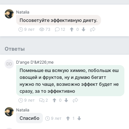
Natalia
Посоветуйте эффективную диету.
9 лет
73
12
0
Ответы
D'ange D'&#226;me
DD
Поменьше еш всякую химию, побольшк еш
овощей и фруктов, ну и думаю бегатт
нужно по чаще, возможно эффект будет не
сразу, за то эффективно
9 лет
2
0
Natalia
Спасибо
9 лет
1