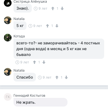
Сестрица Алёнушка
Знаю).
9 лет
1
Natalia
5 кг
9 лет
1
Котэда
всего-то?- не заморачивайтесь - 4 постных
дня (одна вода) в месяц и 5 кг как не
бывало
9 лет
1
Natalia
Спасибо
9 лет
1
Геннадий Костыгов
ГК
Не жрать.