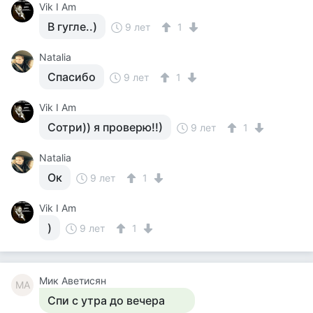
Vik I Am
В гугле..)
9 лет
1
Natalia
Спасибо
9 лет
1
Vik I Am
Сотри)) я проверю!!)
9 лет
1
Natalia
Ок
9 лет
1
Vik I Am
)
9 лет
1
Мик Аветисян
МА
Спи с утра до вечера