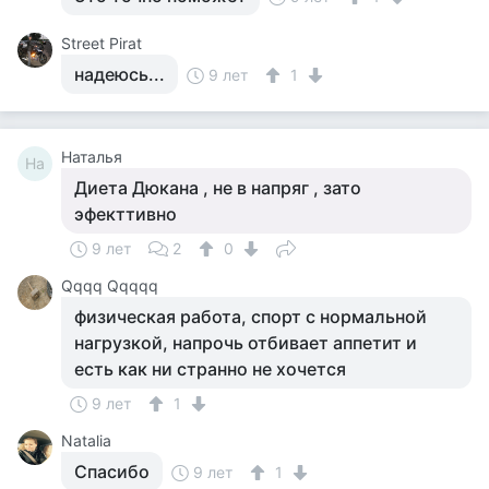
Street Pirat
надеюсь...
9 лет
1
Наталья
На
Диета Дюкана , не в напряг , зато
эфекттивно
9 лет
2
0
Qqqq Qqqqq
физическая работа, спорт с нормальной
нагрузкой, напрочь отбивает аппетит и
есть как ни странно не хочется
9 лет
1
Natalia
Спасибо
9 лет
1