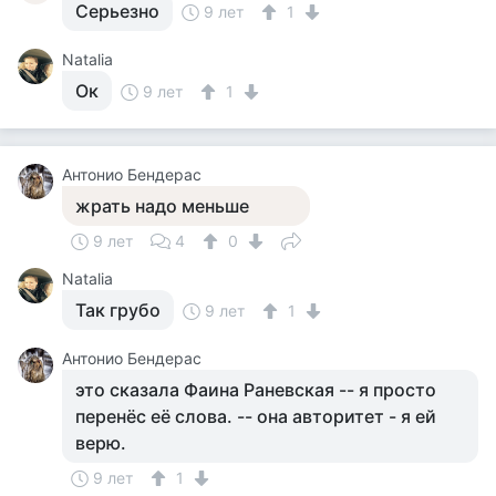
Серьезно
9 лет
1
Natalia
Ок
9 лет
1
Антонио Бендерас
жрать надо меньше
9 лет
4
0
Natalia
Так грубо
9 лет
1
Антонио Бендерас
это сказала Фаина Раневская -- я просто
перенёс её слова. -- она авторитет - я ей
верю.
9 лет
1