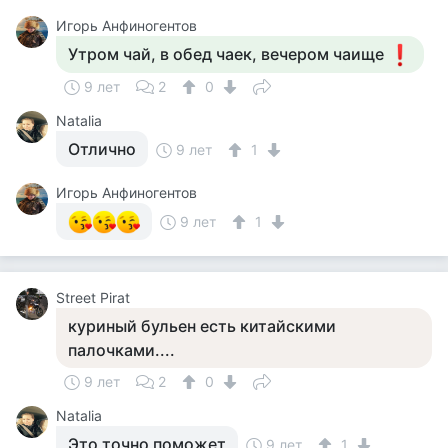
Игорь Анфиногентов
Утром чай, в обед чаек, вечером чаище
9 лет
2
0
Natalia
Отлично
9 лет
1
Игорь Анфиногентов
9 лет
1
Street Pirat
куриный бульен есть китайскими
палочками....
9 лет
2
0
Natalia
Это точно поможет
9 лет
1