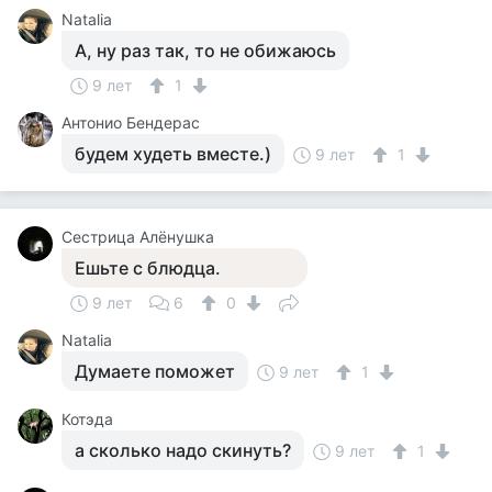
Natalia
А, ну раз так, то не обижаюсь
9 лет
1
Антонио Бендерас
будем худеть вместе.)
9 лет
1
Сестрица Алёнушка
Ешьте с блюдца.
9 лет
6
0
Natalia
Думаете поможет
9 лет
1
Котэда
а сколько надо скинуть?
9 лет
1