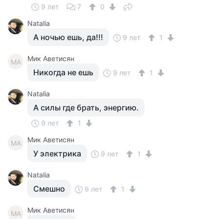
9 лет
7
0
Natalia
А ночью ешь, да!!!
9 лет
1
Мик Аветисян
МА
Никогда не ешь
9 лет
1
Natalia
А силы где брать, энергию.
9 лет
1
Мик Аветисян
МА
У электрика
9 лет
1
Natalia
Смешно
9 лет
1
Мик Аветисян
МА