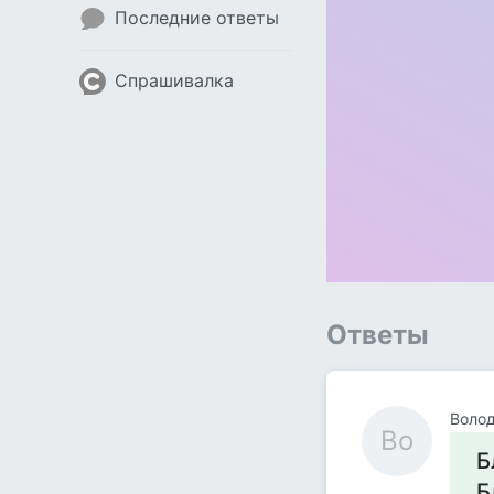
Последние ответы
Спрашивалка
Ответы
Воло
Во
Б
Б