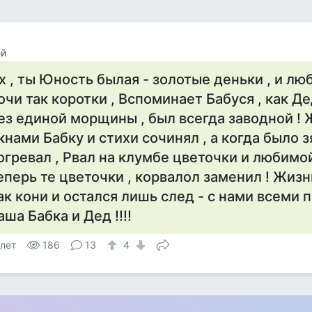
ей
х , ты Юность былая - золотые деньки , и лю
очи так коротки , Вспоминает Бабуся , как Д
ез единой морщины , был всегда заводной !
кнами Бабку и стихи сочинял , а когда было з
огревал , Рвал на клумбе цветочки и любимой
еперь те цветочки , корвалол заменил ! Жизн
ак кони и остался лишь след - с нами всеми 
аша Бабка и Дед !!!!
 лет
186
13
4