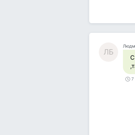
Людм
ЛБ
С
,
7