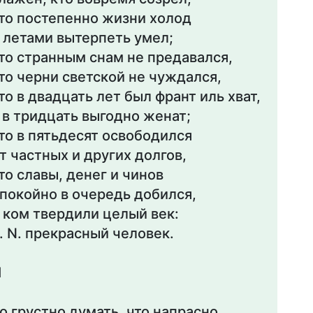
то постепенно жизни холод
 летами вытерпеть умел;
то странным снам не предавался,
то черни светской не чуждался,
то в двадцать лет был франт иль хват,
 в тридцать выгодно женат;
то в пятьдесят освободился
т частных и других долгов,
то славы, денег и чинов
покойно в очередь добился,
 ком твердили целый век:
. N. прекрасный человек.
I
о грустно думать, что напрасно