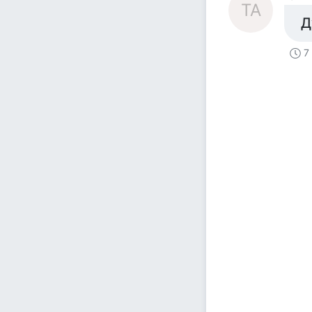
ТА
Д
7