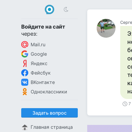
Серг
Войдите на сайт
Э
через:
н
Mail.ru
б
Google
о
Яндекс
с
Фейсбук
т
ВКонтакте
к
н
Одноклассники
7
Задать вопрос
Главная страница