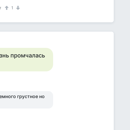
т
1
изнь промчалась
емного грустное но