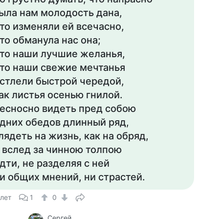
ыла нам молодость дана,
то изменяли ей всечасно,
то обманула нас она;
то наши лучшие желанья,
то наши свежие мечтанья
стлели быстрой чередой,
ак листья осенью гнилой.
есносно видеть пред собою
дних обедов длинный ряд,
лядеть на жизнь, как на обряд,
 вслед за чинною толпою
дти, не разделяя с ней
и общих мнений, ни страстей.
 лет
1
0
Сергей