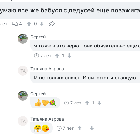
умаю всё же бабуся с дедусей ещё позажиг
 лет
4
0
Сергей
я тоже в это верю - они обязательно ещё
7 лет
1
Татьяна Аврова
ТА
И не только споют. И сыграют и станцуют.
Сергей
7 лет
1
Татьяна Аврова
ТА
7 лет
1