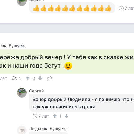
7 ле
ила Бушуева
ерёжа добрый вечер ! У тебя как в сказке ж
так и наши года бегут .
 лет
4
0
Сергей
Вечер добрый Людмила - я понимаю что н
так уж сложились строки
7 лет
1
Людмила Бушуева
ЛБ