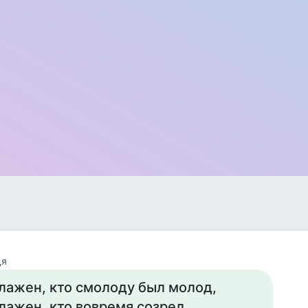
дя
лажен, кто смолоду был молод,
лажен, кто вовремя созрел,