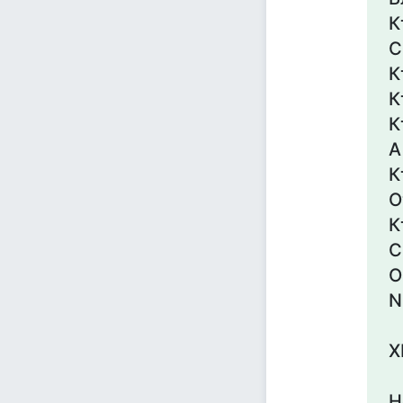
К
С
К
К
К
А
К
О
К
С
О
N
X
Н