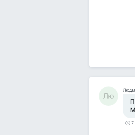
Людм
Лю
П
М
7