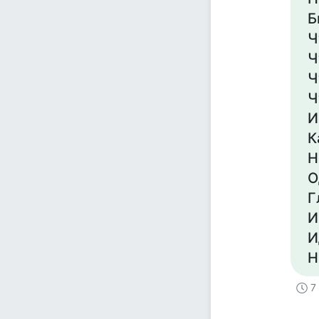
Б
Ч
Ч
Ч
Ч
И
К
Н
О
Г
И
И
Н
7