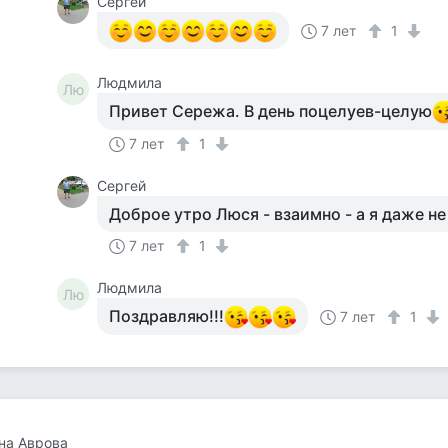
Сергей
7 лет
1
Людмила
Лю
Привет Сережа. В день поцелуев-целую
7 лет
1
Сергей
Доброе утро Люся - взаимно - а я даже не
7 лет
1
Людмила
Лю
Поздравляю!!!
7 лет
1
на Аврова