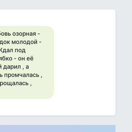
бовь озорная -
едок молодой -
 Ждал под
ябко - он её
 дарил , а
ь промчалась ,
прощалась ,