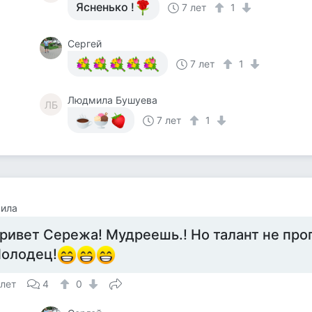
Ясненько !
7 лет
1
Сергей
7 лет
1
Людмила Бушуева
ЛБ
7 лет
1
ила
ривет Сережа! Мудреешь.! Но талант не про
олодец!
 лет
4
0