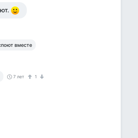
ают.
 споют вместе
7 лет
1