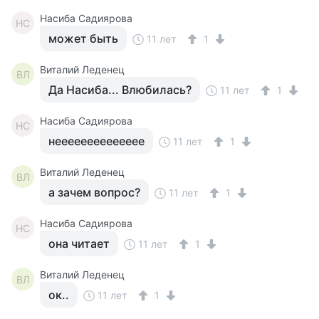
Насиба Садиярова
НС
может быть
11 лет
1
Виталий Леденец
ВЛ
Да Насиба... Влюбилась?
11 лет
1
Насиба Садиярова
НС
нееееееееееееее
11 лет
1
Виталий Леденец
ВЛ
а зачем вопрос?
11 лет
1
Насиба Садиярова
НС
она читает
11 лет
1
Виталий Леденец
ВЛ
ок..
11 лет
1