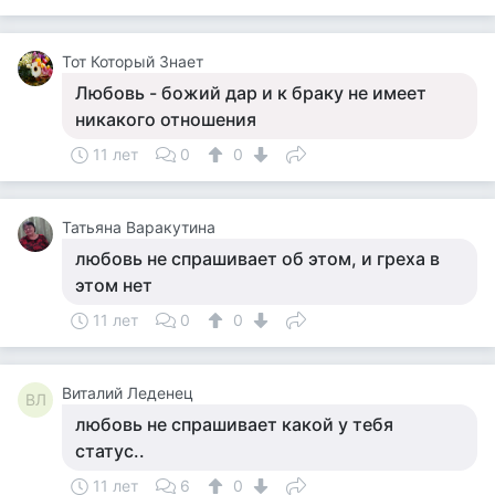
Тот Который Знает
Любовь - божий дар и к браку не имеет
никакого отношения
11 лет
0
0
Татьяна Варакутина
любовь не спрашивает об этом, и греха в
этом нет
11 лет
0
0
Виталий Леденец
ВЛ
любовь не спрашивает какой у тебя
статус..
11 лет
6
0