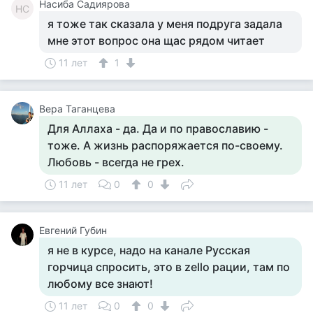
Насиба Садиярова
НС
я тоже так сказала у меня подруга задала
мне этот вопрос она щас рядом читает
11 лет
1
Вера Таганцева
Для Аллаха - да. Да и по православию -
тоже. А жизнь распоряжается по-своему.
Любовь - всегда не грех.
11 лет
0
0
Евгений Губин
я не в курсе, надо на канале Русская
горчица спросить, это в zello рации, там по
любому все знают!
11 лет
0
0