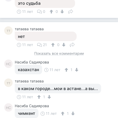
это судьба
11 лет
0
0
татаева татаева
тт
нет
11 лет
21
0
Показать все комментарии
Насиба Садиярова
НС
казахстан
11 лет
1
татаева татаева
тт
в каком городе...мои в астане...а вы...
11 лет
1
Насиба Садиярова
НС
чимкент
11 лет
1