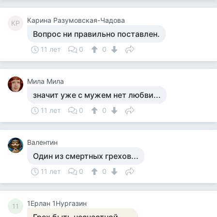
Карина Разумовская-Чадова
КР
Вопрос ни правильно поставлен.
11 лет
0
0
Мила Мила
значит уже с мужем нет любви...
11 лет
0
0
Валентин
Один из смертных грехов...
11 лет
0
0
1Ерлан 1Нургазин
11