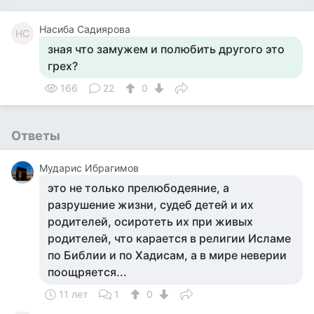
Насиба Садиярова
НС
зная что замужем и полюбить другого это
грех?
166
22
0
Ответы
Мударис Ибрагимов
это не только прелюбодеяние, а
разрушение жизни, судеб детей и их
родителей, осиротеть их при живых
родителей, что карается в религии Исламе
по Библии и по Хадисам, а в мире неверии
поощряется...
11 лет
1
0