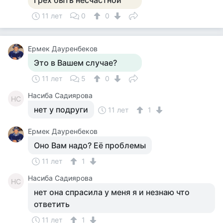
Грех быть несчастной
11 лет
0
0
Ермек Дауренбеков
Это в Вашем случае?
11 лет
5
0
Насиба Садиярова
НС
нет у подруги
11 лет
1
Ермек Дауренбеков
Оно Вам надо? Её проблемы
11 лет
1
Насиба Садиярова
НС
нет она спрасила у меня я и незнаю что
ответить
11 лет
1