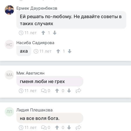
Ермек Дауренбеков
Ей решать по-любому. Не давайте советы в
таких случаях
11 лет
1
Насиба Садиярова
НС
аха
11 лет
1
Мик Аветисян
МА
гменя люби не грех
11 лет
0
0
Лидия Плешакова
ЛП
на все воля бога.
11 лет
0
0