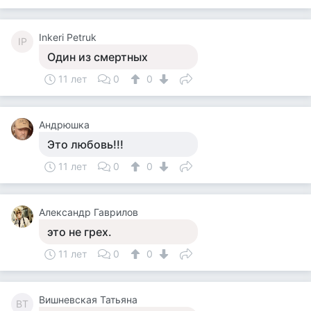
Inkeri Petruk
IP
Один из смертных
11 лет
0
0
Андрюшка
Это любовь!!!
11 лет
0
0
Александр Гаврилов
это не грех.
11 лет
0
0
Вишневская Татьяна
ВТ