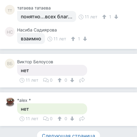
татаева татаева
тт
понятно...всех благ...
11 лет
1
Насиба Садиярова
НС
взаимно
11 лет
1
Виктор Белоусов
ВБ
нет
11 лет
0
0
*alex *
нет
11 лет
0
0
Следующая страница