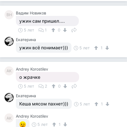
Вадим Новиков
ВН
ужин сам пришел....
5 лет
1
0
Екатерина
ужин всё понимает)))
5 лет
1
Andrey Korostilev
AK
о жрачке
5 лет
2
0
Екатерина
Кеша мясом пахнет)))
5 лет
1
Andrey Korostilev
AK
5 лет
1