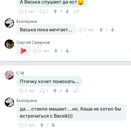
А Васька слушает да ест
5 лет
2
0
Екатерина
Васька пока мечтает...
5 лет
1
Сергей Смирнов
5 лет
1
С М
Птичку хочет понюхать...
5 лет
1
0
Екатерина
да....стекло мешает....но, Кеша не хотел бы
встречаться с Васей)))
5 лет
1