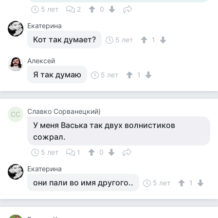
5 лет
2
0
Екатерина
Кот так думает?
5 лет
1
Алексей
Я так думаю
5 лет
1
Славко Сорванецкий)
СС
У меня Васька так двух волнистиков
сожрал.
5 лет
1
0
Екатерина
они пали во имя другого..
5 лет
1