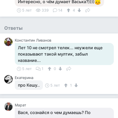
Интересно, о чём думает Васька?))))
5 лет
339
14
4
Ответы
Константин Ливанов
Лет 10 не смотрел телек... неужели еще
показывают такой мултик, забыл
название...
5 лет
1
0
Екатерина
про Кешу..
5 лет
1
Марат
Вася, сознайся о чем думаешь? По