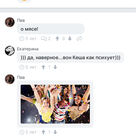
Пвв
о мясе!
5 лет
2
0
Екатерина
))) да, наверное...вон Кеша как психует)))
5 лет
1
Пвв
5 лет
1