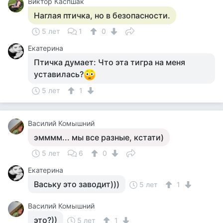
Виктор Каспшак
Наглая птичка, но в безопасности.
5 лет
1
0
Екатерина
Птичка думает: Что эта тигра на меня
уставилась?
5 лет
1
Василий Комышний
эмммм... мы все разные, кстати)
5 лет
6
0
Екатерина
Ваську это заводит)))
5 лет
1
Василий Комышний
это?))
5 лет
1