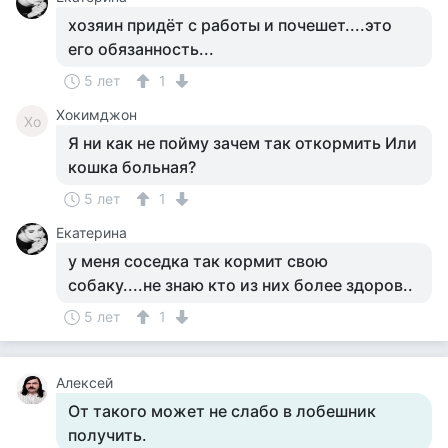
хозяин придёт с работы и почешет....это
его обязанность...
5 лет
1
Хокимджон
Хо
Я ни как не пойму зачем так откормить Или
кошка больная?
5 лет
1
Екатерина
у меня соседка так кормит свою
собаку....не знаю кто из них более здоров..
5 лет
1
Алексей
От такого может не слабо в лобешник
получить.