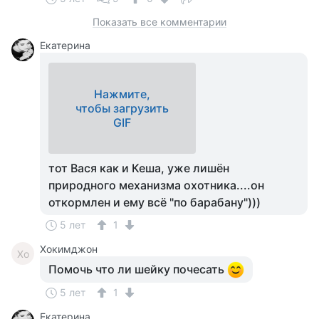
Показать все комментарии
Екатерина
Нажмите,
чтобы загрузить
GIF
тот Вася как и Кеша, уже лишён
природного механизма охотника....он
откормлен и ему всё "по барабану")))
5 лет
1
Хокимджон
Хо
Помочь что ли шейку почесать
5 лет
1
Екатерина