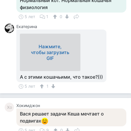
Нормальный кот. Нормальная кошачья
физиология
5 лет
1
0
Екатерина
Нажмите,
чтобы загрузить
GIF
А с этими кошачьими, что такое?)))
5 лет
1
Хокимджон
Хо
Вася решает задачи Кеша мечтает о
подвигах
5 лет
9
0