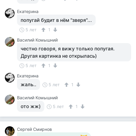
Екатерина
попугай будит в нём "зверя"...
5 лет
1
Василий Комышний
честно говоря, я вижу только попугая.
Другая картинка не открылась)
5 лет
1
Екатерина
жаль..
5 лет
1
Василий Комышний
ото жж)
5 лет
1
Сергей Смирнов