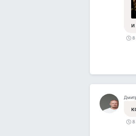
и
8
Дмит
к
8