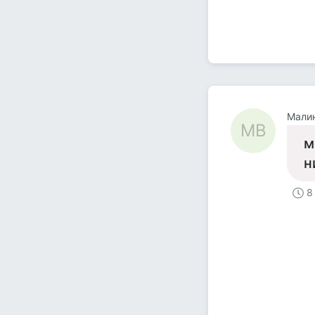
Мали
МВ
м
н
8