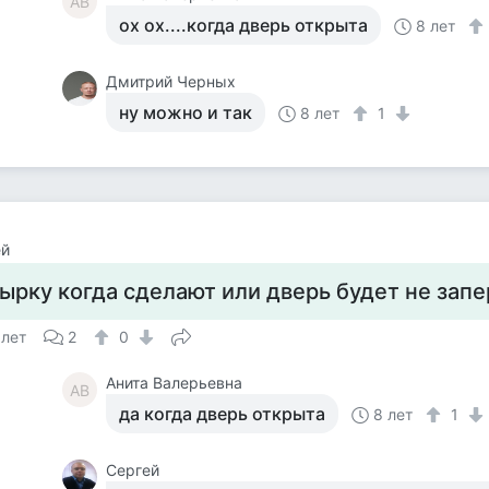
АВ
ох ох....когда дверь открыта
8 лет
Дмитрий Черных
ну можно и так
8 лет
1
ей
ырку когда сделают или дверь будет не запе
 лет
2
0
Анита Валерьевна
АВ
да когда дверь открыта
8 лет
1
Сергей