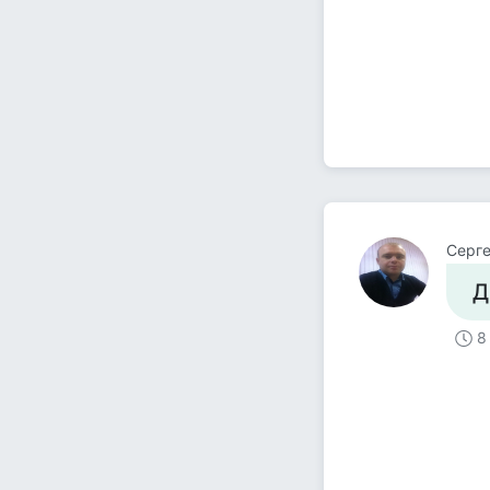
Серг
Д
8