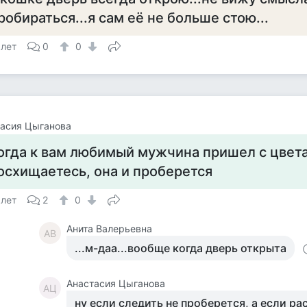
робираться...я сам её не больше стою...
 лет
0
0
асия Цыганова
огда к вам любимый мужчина пришел с цвета
осхищаетесь, она и проберется
 лет
2
0
Анита Валерьевна
АВ
...м-даа...вообще когда дверь открыта
Анастасия Цыганова
АЦ
ну если следить не проберется, а если ра