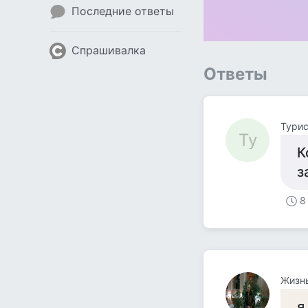
Последние ответы
Спрашивалка
Ответы
Турис
Ту
К
з
8
Жизнь
я