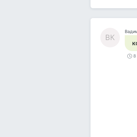
Вади
ВК
к
8