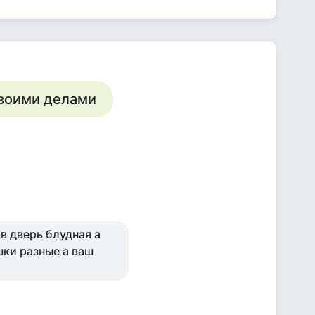
своими делами
 в дверь блудная а
шки разные а ваш