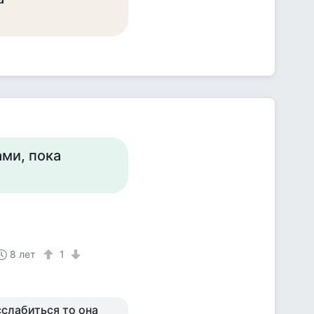
ми, пока
8 лет
1
сслабиться то она