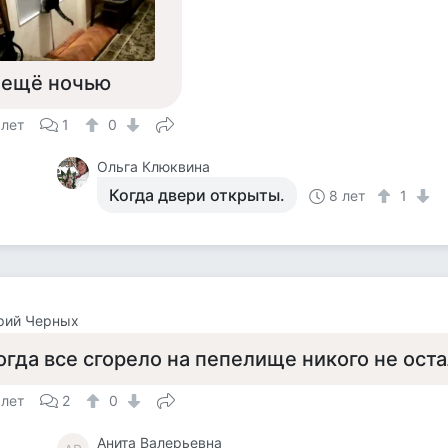
 ещё ночью
 лет
1
0
Ольга Клюквина
Когда двери открыты.
8 лет
1
рий Черных
огда все сгорело на пепелище никого не ост
 лет
2
0
Анита Валерьевна