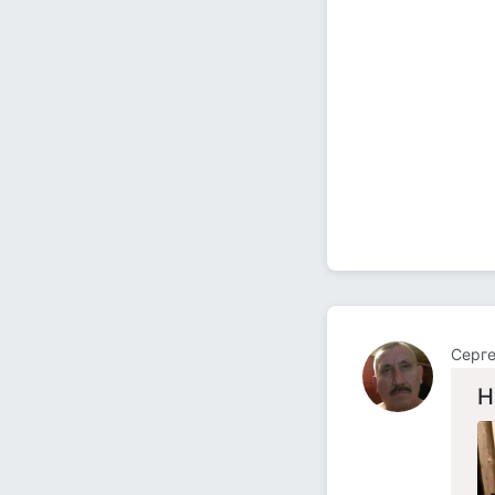
Серге
Н