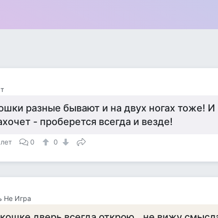
т
ошки разные бывают и на двух ногах тоже! И 
ахочет - проберется всегда и везде!
 лет
0
0
 Не Игра
 кошке дверь всегда открою...не вижу смысл