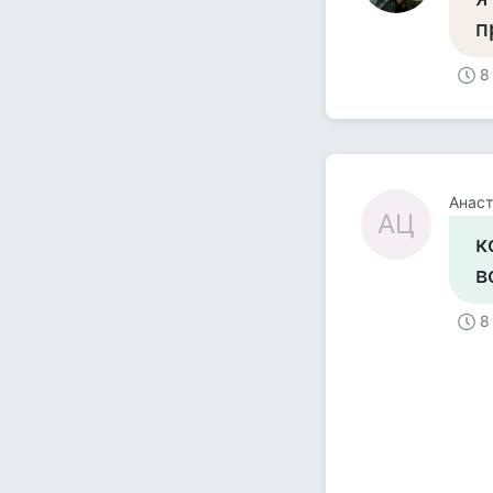
п
8
Анаст
АЦ
к
в
8