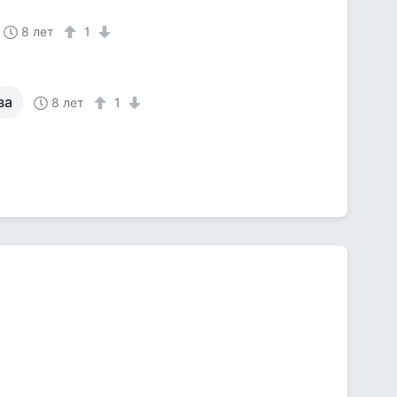
8 лет
1
за
8 лет
1