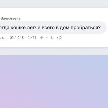
 Валерьевна
огда кошке легче всего в дом пробраться?
 лет
1 048
71
4