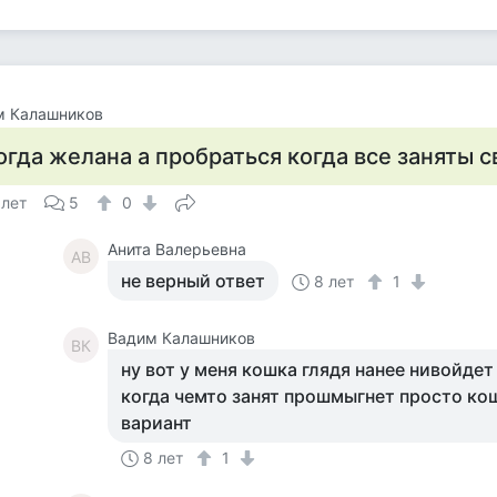
м Калашников
огда желана а пробраться когда все заняты 
 лет
5
0
Анита Валерьевна
АВ
не верный ответ
8 лет
1
Вадим Калашников
ВК
ну вот у меня кошка глядя нанее нивойдет
когда чемто занят прошмыгнет просто ко
вариант
8 лет
1