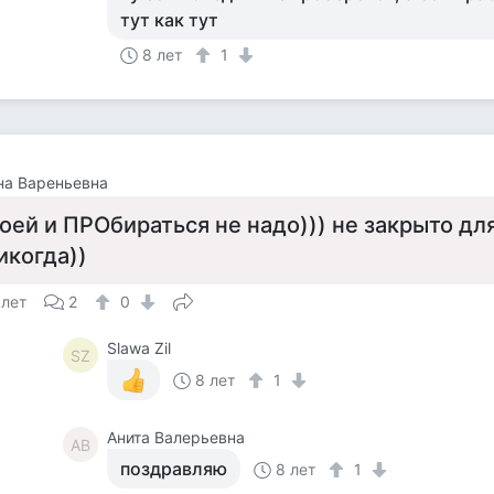
тут как тут
8 лет
1
на Вареньевна
оей и ПРОбираться не надо))) не закрыто для
икогда))
 лет
2
0
Slawa Zil
SZ
8 лет
1
Анита Валерьевна
АВ
поздравляю
8 лет
1