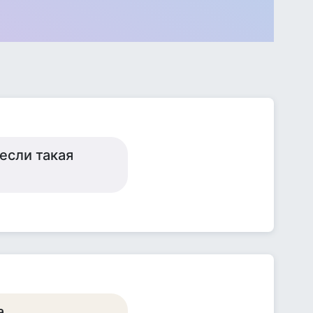
если такая
а