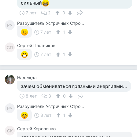
сильный
7 лет
2
0
Разрушитель Устричных Строевых Стереотипов
РУ
7 лет
1
Cергей Плотников
CП
7 лет
1
Надежда
зачем обмениваться грязными энергиями...
8 лет
3
0
Разрушитель Устричных Строевых Стереотипов
РУ
8 лет
1
Сергей Короленко
СК