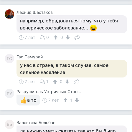
Леонид Шестаков
например, обрадоваться тому, что у тебя
венерическое заболевание....
7 лет
0
0
Гас Самурай
ГС
у нас в стране, в таком случае, самое
сильное население
7 лет
1
0
Разрушитель Устричных Строевых Стереотипов
РУ
а то
7 лет
1
Валентина Болобан
ВБ
да нужно уметь сказать так что бы было