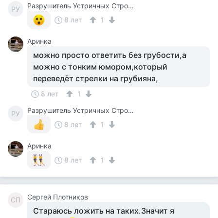
Разрушитель Устричных Строевых Стереотипов
РУ
8 лет
1
Аринка
можно просто ответить без грубости,а
можно с тонким юмором,который
переведёт стрелки на грубияна,
8 лет
1
Разрушитель Устричных Строевых Стереотипов
РУ
8 лет
1
Аринка
8 лет
1
Cергей Плотников
CП
Стараюсь ложить на таких.Значит я