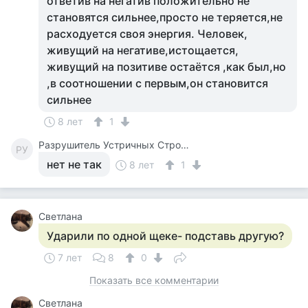
ответив на негатив положительно не
становятся сильнее,просто не теряется,не
расходуется своя энергия. Человек,
живущий на негативе,истощается,
живущий на позитиве остаётся ,как был,но
,в соотношении с первым,он становится
сильнее
8 лет
1
Разрушитель Устричных Строевых Стереотипов
РУ
нет не так
8 лет
1
Светлана
Ударили по одной щеке- подставь другую?
7 лет
8
0
Показать все комментарии
Светлана