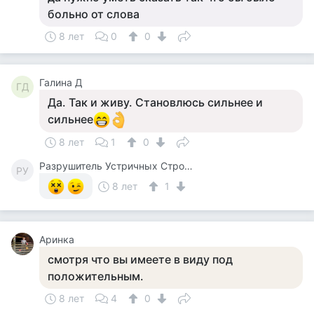
больно от слова
8 лет
0
0
Галина Д
ГД
Да. Так и живу. Становлюсь сильнее и
сильнее
8 лет
1
0
Разрушитель Устричных Строевых Стереотипов
РУ
8 лет
1
Аринка
смотря что вы имеете в виду под
положительным.
8 лет
4
0