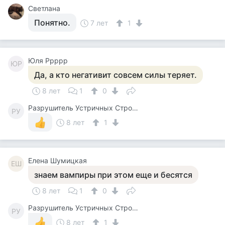
Светлана
Понятно.
7 лет
1
Юля Ррррр
ЮР
Да, а кто негативит совсем силы теряет.
8 лет
1
0
Разрушитель Устричных Строевых Стереотипов
РУ
8 лет
1
Елена Шумицкая
ЕШ
знаем вампиры при этом еще и бесятся
8 лет
1
0
Разрушитель Устричных Строевых Стереотипов
РУ
8 лет
1