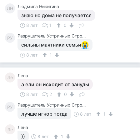
Людмила Никитина
ЛН
знаю но дома не получается
8 лет
1
0
Разрушитель Устричных Строевых Стереотипов
РУ
сильны маятники семьи
8 лет
1
Лена
Ле
а ели он исходит от зануды
8 лет
2
0
Разрушитель Устричных Строевых Стереотипов
РУ
лучше игнор тогда
8 лет
1
Лена
Ле
))
8 лет
1