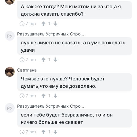
А как же тогда? Меня матом ни за что,а я
должна сказать спасибо?
7 лет
1
Разрушитель Устричных Строевых Стереотипов
РУ
лучше ничего не сказать, а в уме пожелать
удачи
7 лет
1
Светлана
Чем же это лучше? Человек будет
думать,что ему всё дозволено.
7 лет
1
Разрушитель Устричных Строевых Стереотипов
РУ
если тебе будет безразлично, то и он
ничего больше не скажет
7 лет
1