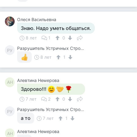
Олеся Васильевна
Знаю. Надо уметь общаться.
8 лет
1
0
Разрушитель Устричных Строевых Стереотипов
РУ
8 лет
1
Алевтина Немерова
АН
Здорово!!!
7 лет
2
0
Разрушитель Устричных Строевых Стереотипов
РУ
а то
7 лет
1
Алевтина Немерова
АН