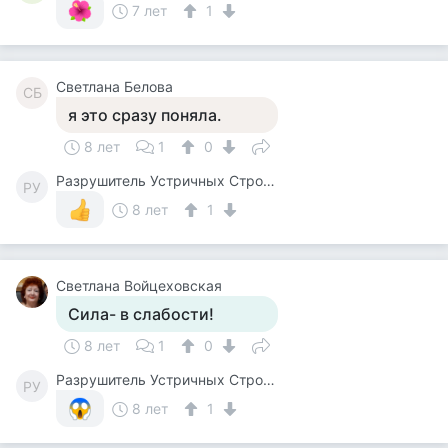
7 лет
1
Светлана Белова
СБ
я это сразу поняла.
8 лет
1
0
Разрушитель Устричных Строевых Стереотипов
РУ
8 лет
1
Светлана Войцеховская
Сила- в слабости!
8 лет
1
0
Разрушитель Устричных Строевых Стереотипов
РУ
8 лет
1