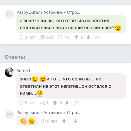
Разрушитель Устричных Строевых Стереотипов
РУ
а знаете ли вы, что ответив на негатив
положительно вы становитесь сильнее?
8 лет
626
40
6
Ответы
Ангел L
знаю
и то ... что если вы... не
ответили на этот негатив..он остался с
ними...
8 лет
1
0
Разрушитель Устричных Строевых Стереотипов
РУ
8 лет
1