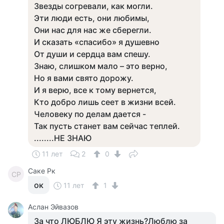
Звезды согревали, как могли.
Эти люди есть, они любимы,
Они нас для нас же сберегли.
И сказать «спасибо» я душевно
От души и сердца вам спешу.
Знаю, слишком мало – это верно,
Но я вами свято дорожу.
И я верю, все к тому вернется,
Кто добро лишь сеет в жизни всей.
Человеку по делам дается -
Так пусть станет вам сейчас теплей.
........НЕ ЗНАЮ
11 лет
2
0
Саке Рк
СР
ок
11 лет
1
Аслан Эйвазов
За что ЛЮБЛЮ Я эту жизнь?Люблю за