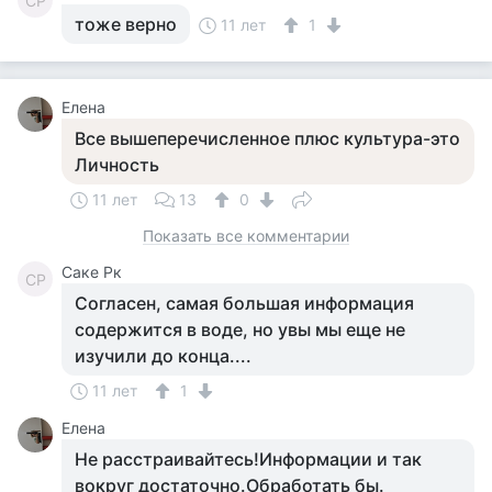
СР
тоже верно
11 лет
1
Елена
Все вышеперечисленное плюс культура-это
Личность
11 лет
13
0
Показать все комментарии
Саке Рк
СР
Согласен, самая большая информация
содержится в воде, но увы мы еще не
изучили до конца....
11 лет
1
Елена
Не расстраивайтесь!Информации и так
вокруг достаточно.Обработать бы.