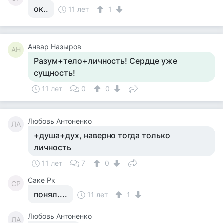
ок..
11 лет
1
Анвар Назыров
АН
Разум+тело+личность! Сердце уже
сущность!
11 лет
0
0
Любовь Антоненко
ЛА
+душа+дух, наверно тогда только
личность
11 лет
7
0
Саке Рк
СР
понял....
11 лет
1
Любовь Антоненко
ЛА