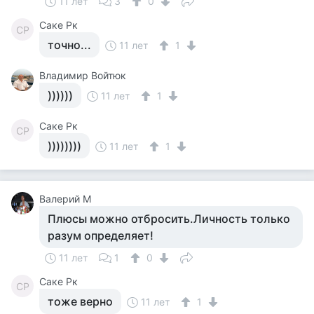
11 лет
3
0
Саке Рк
СР
точно...
11 лет
1
Владимир Войтюк
))))))
11 лет
1
Саке Рк
СР
))))))))
11 лет
1
Валерий М
Плюсы можно отбросить.Личность только
разум определяет!
11 лет
1
0
Саке Рк
СР
тоже верно
11 лет
1