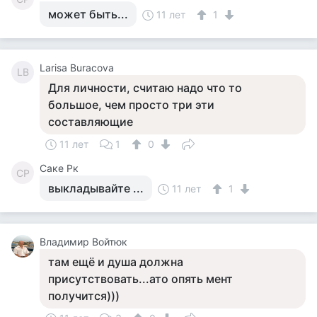
может быть...
11 лет
1
Larisa Buracova
LB
Для личности, считаю надо что то
большое, чем просто три эти
составляющие
11 лет
1
0
Саке Рк
СР
выкладывайте ...
11 лет
1
Владимир Войтюк
там ещё и душа должна
присутствовать...ато опять мент
получится)))