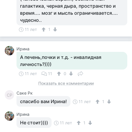
галактика, черная дыра, пространство и
время.... мозг и мысль ограничивается....
чудесно..
11 лет
1
Ирина
А печень,почки и т.д. - инвалидная
личность?))))
11 лет
11
0
Показать все комментарии
Саке Рк
СР
спасибо вам Ирина!
11 лет
1
Ирина
Не стоит))))
11 лет
1