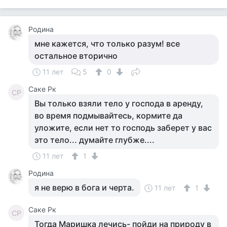
Родина
мне кажется, что только разум! все
остальное вторично
11 лет
5
0
Саке Рк
СР
Вы только взяли тело у господа в аренду,
во время подмывайтесь, кормите да
уложите, если нет то господь заберет у вас
это тело... думайте глубже....
11 лет
1
Родина
я не верю в бога и черта.
11 лет
1
Саке Рк
СР
Тогда Маришка лечись- пойди на природу в