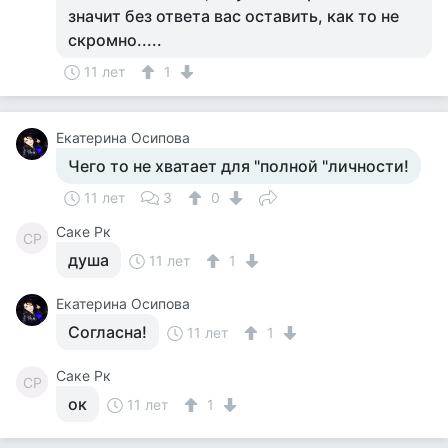
значит без ответа вас оставить, как то не
скромно.....
11 лет
1
Екатерина Осипова
Чего то не хватает для "полной "личности!
11 лет
3
0
Саке Рк
СР
душа
11 лет
1
Екатерина Осипова
Согласна!
11 лет
1
Саке Рк
СР
ок
11 лет
1