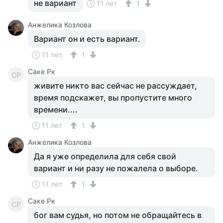
не вариант
11 лет
1
Анжелика Козлова
Вариант он и есть вариант.
11 лет
1
Саке Рк
СР
живите никто вас сейчас не рассуждает,
время подскажет, вы пропустите много
времени....
11 лет
1
Анжелика Козлова
Да я уже определила для себя свой
вариант и ни разу не пожалела о выборе.
11 лет
1
Саке Рк
СР
бог вам судья, но потом не обращайтесь в