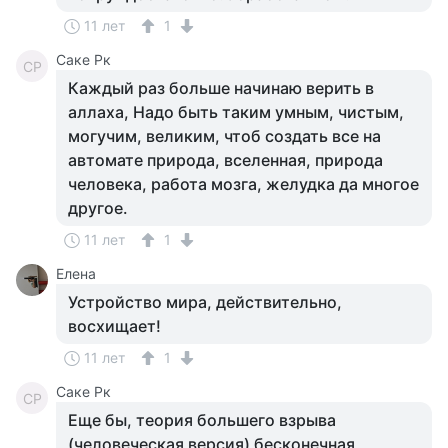
11 лет
1
Саке Рк
СР
Каждый раз больше начинаю верить в
аллаха, Надо быть таким умным, чистым,
могучим, великим, чтоб создать все на
автомате природа, вселенная, природа
человека, работа мозга, желудка да многое
другое.
11 лет
1
Елена
Устройство мира, действительно,
восхищает!
11 лет
1
Саке Рк
СР
Еще бы, теория большего взрыва
(человеческая версия) бесконечная