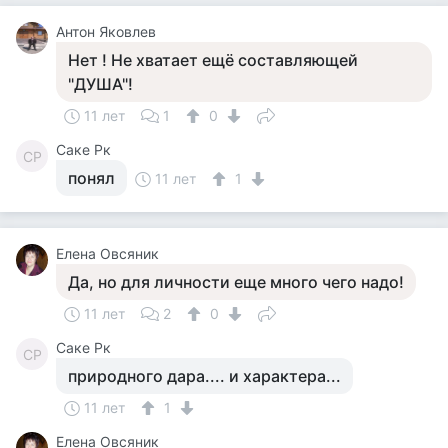
Антон Яковлев
Нет ! Не хватает ещё составляющей
"ДУША"!
11 лет
1
0
Саке Рк
СР
понял
11 лет
1
Елена Овсяник
Да, но для личности еще много чего надо!
11 лет
2
0
Саке Рк
СР
природного дара.... и характера...
11 лет
1
Елена Овсяник