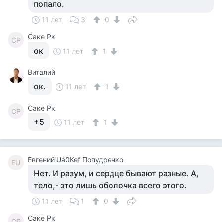
попало.
11 лет
3
0
Саке Рк
СР
ок
11 лет
1
Виталий
ок.
11 лет
1
Саке Рк
СР
+5
11 лет
1
Евгений Ua0Kef Попудренко
ЕU
Нет. И разум, и сердце бывают разные. А,
тело,- это лишь оболочка всего этого.
11 лет
1
0
Саке Рк
СР