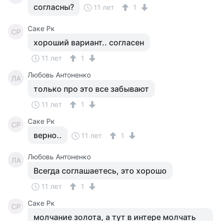
согласны?
11 лет
1
Саке Рк
СР
хороший вариант.. согласен
11 лет
1
Любовь Антоненко
ЛА
только про это все забывают
11 лет
1
Саке Рк
СР
верно..
11 лет
1
Любовь Антоненко
ЛА
Всегда соглашаетесь, это хорошо
11 лет
1
Саке Рк
СР
молчание золота, а тут в интере молчать