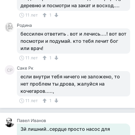
деревню и посмотри на закат и восход....
11 лет
1
Родина
бессилен ответить . вот и лечись....! вот вот
посмотри и подумай. кто тебя лечит бог
или врач!
11 лет
1
Саке Рк
СР
если внутри тебя ничего не заложено, то
нет проблем ты дрова, жалуйся на
кочегаров.....,
11 лет
1
Павел Иванов
3й лишний..сердце просто насос для