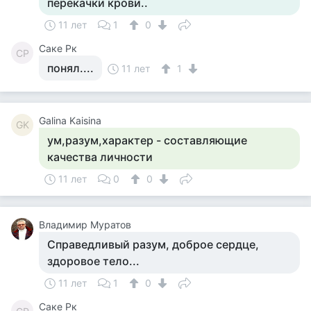
перекачки крови..
11 лет
1
0
Саке Рк
СР
понял....
11 лет
1
Galina Kaisina
GK
ум,разум,характер - составляющие
качества личности
11 лет
0
0
Владимир Муратов
Справедливый разум, доброе сердце,
здоровое тело...
11 лет
1
0
Саке Рк