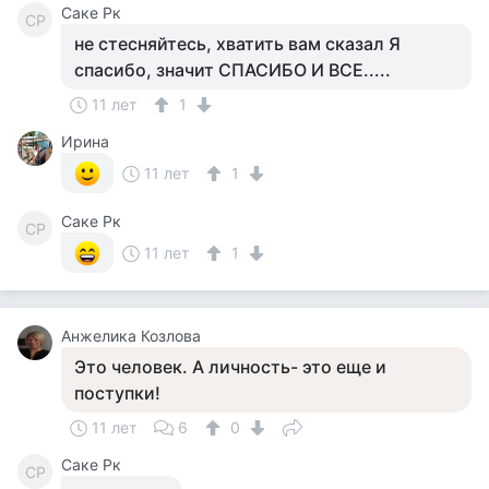
Саке Рк
СР
не стесняйтесь, хватить вам сказал Я
спасибо, значит СПАСИБО И ВСЕ.....
11 лет
1
Ирина
11 лет
1
Саке Рк
СР
11 лет
1
Анжелика Козлова
Это человек. А личность- это еще и
поступки!
11 лет
6
0
Саке Рк
СР