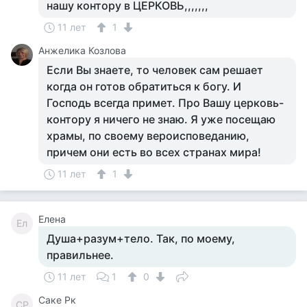
нашу контору в ЦЕРКОВЬ,,,,,,,
11 лет
1
Анжелика Козлова
Если Вы знаете, то человек сам решает
когда он готов обратиться к богу. И
Господь всегда примет. Про Вашу церковь-
контору я ничего не знаю. Я уже посещаю
храмы, по своему вероисповеданию,
причем они есть во всех странах мира!
11 лет
1
Елена
Ел
Душа+разум+тело. Так, по моему,
правильнее.
11 лет
1
0
Саке Рк
СР