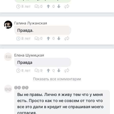
8 лет
0
0
Галина Лужанская
Правда.
8 лет
0
0
Елена Шумицкая
ЕШ
Правда
8 лет
9
0
Показать все комментарии
@@ @@
@@
Вы не правы. Лично я живу тем что у меня
есть. Просто как то не совсем от того что
все это дали в кредит не спрашивая моего
согласия.