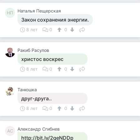
Наталья Пещерская
НП
Закон сохранения энергии.
8 лет
0
0
Ракиб Расулов
христос воскрес
8 лет
0
0
Танюшка
друг-друга..
8 лет
0
0
Александр Сгибнев
АС
http://bit.ly/2qeNDDp