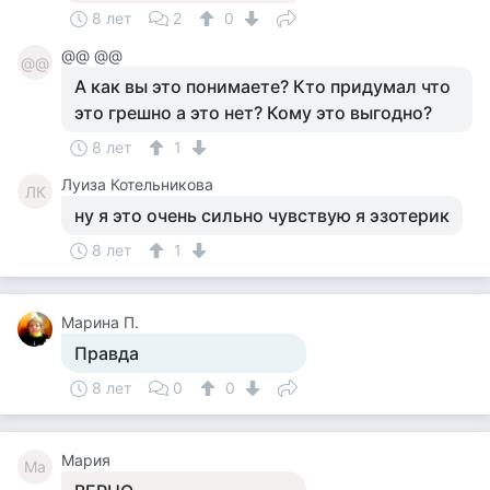
8 лет
2
0
@@ @@
@@
А как вы это понимаете? Кто придумал что
это грешно а это нет? Кому это выгодно?
8 лет
1
Луиза Котельникова
ЛК
ну я это очень сильно чувствую я эзотерик
8 лет
1
Марина П.
Правда
8 лет
0
0
Мария
Ма