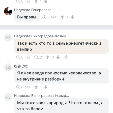
8 лет
1
Надежда Генералова
Вы правы.
8 лет
1
Надежда Виноградова-Козырева
НВ
Так и есть кто то в семье энергетический
вампир
8 лет
2
0
@@ @@
@@
Я имел ввиду полностью человечество, а
не внутриние разборки
8 лет
1
Надежда Виноградова-Козырева
НВ
Мы тоже часть природы. Что то отдаем , а
что то берем