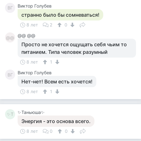
Виктор Голубев
ВГ
странно было бы сомневаться!
8 лет
2
0
@@ @@
@@
Просто не хочется ощущать себя чьим то
питанием. Типа человек разумный
8 лет
1
Виктор Голубев
ВГ
Нет-нет! Всем есть хочется!
8 лет
1
✨Таньюша✨
✨Т
Энергия - это основа всего.
8 лет
0
0