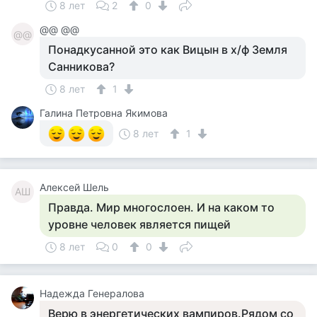
8 лет
2
0
@@ @@
@@
Понадкусанной это как Вицын в х/ф Земля
Санникова?
8 лет
1
Галина Петровна Якимова
8 лет
1
Алексей Шель
АШ
Правда. Мир многослоен. И на каком то
уровне человек является пищей
8 лет
0
0
Надежда Генералова
Верю в энергетических вампиров.Рядом со