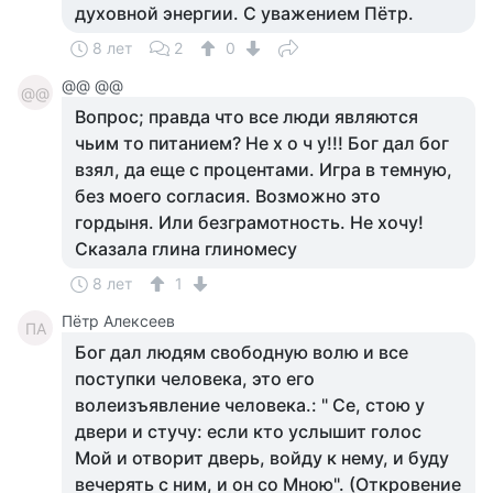
духовной энергии. С уважением Пётр.
8 лет
2
0
@@ @@
@@
Вопрос; правда что все люди являются
чьим то питанием? Не х о ч у!!! Бог дал бог
взял, да еще с процентами. Игра в темную,
без моего согласия. Возможно это
гордыня. Или безграмотность. Не хочу!
Сказала глина глиномесу
8 лет
1
Пётр Алексеев
ПА
Бог дал людям свободную волю и все
поступки человека, это его
волеизъявление человека.: " Се, стою у
двери и стучу: если кто услышит голос
Мой и отворит дверь, войду к нему, и буду
вечерять с ним, и он со Мною". (Откровение