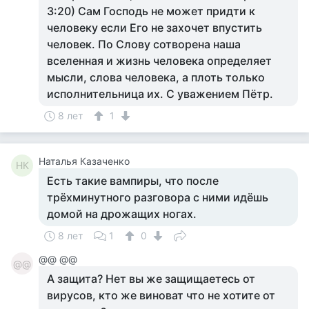
3:20) Сам Господь не может придти к
человеку если Его не захочет впустить
человек. По Слову сотворена наша
вселенная и жизнь человека определяет
мысли, слова человека, а плоть только
исполнительница их. С уважением Пётр.
8 лет
1
Наталья Казаченко
НК
Есть такие вампиры, что после
трёхминутного разговора с ними идёшь
домой на дрожащих ногах.
8 лет
1
0
@@ @@
@@
А защита? Нет вы же защищаетесь от
вирусов, кто же виноват что не хотите от