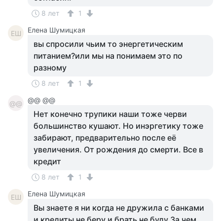
8 лет
1
Елена Шумицкая
ЕШ
вы спросили чьим то энергетическим
питанием?или мы на понимаем это по
разному
8 лет
1
@@ @@
@@
Нет конечно трупики наши тоже черви
большинство кушают. Но инэргетику тоже
забирают, предварительно после её
увеличения. От рождения до смерти. Все в
кредит
8 лет
1
Елена Шумицкая
ЕШ
Вы знаете я ни когда не дружила с банками
и кредиты не беру и брать не буду За чем