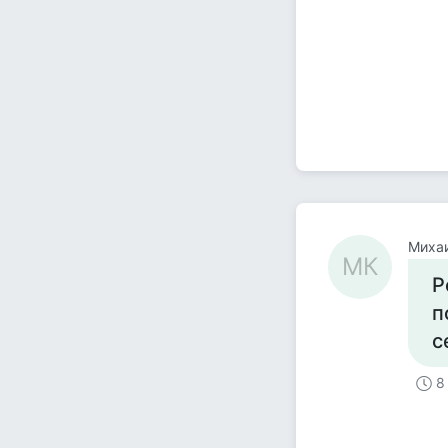
Миха
МК
Р
п
с
8