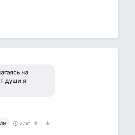
агаясь на
т души я
ули
8 лет
1