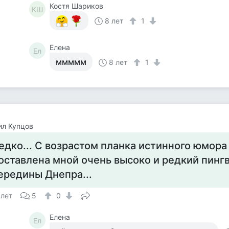
Костя Шариков
КШ
8 лет
1
Елена
Ел
ммммм
8 лет
1
ил Купцов
едко... С возрастом планка истинного юмора
оставлена мной очень высоко и редкий пинг
ередины Днепра...
 лет
5
0
Елена
Ел