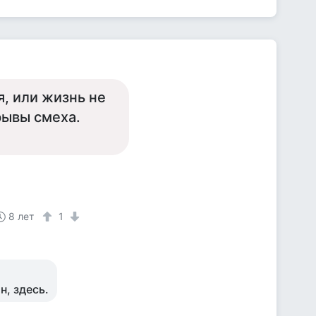
я, или жизнь не
рывы смеха.
8 лет
1
н, здесь.