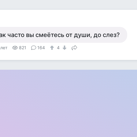
ак часто вы смеётесь от души, до слез?
 лет
821
164
4