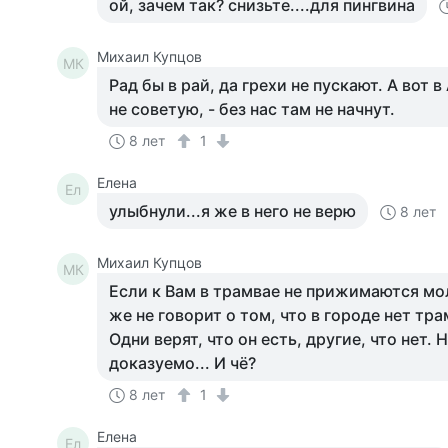
ой, зачем так? снизьте....для пингвина
Михаил Купцов
МК
Рад бы в рай, да грехи не пускают. А вот в
не советую, - без нас там не начнут.
8 лет
1
Елена
Ел
улыбнули...я же в него не верю
8 лет
Михаил Купцов
МК
Если к Вам в трамвае не прижимаются м
же не говорит о том, что в городе нет тра
Одни верят, что он есть, другие, что нет. 
доказуемо... И чё?
8 лет
1
Елена
Ел