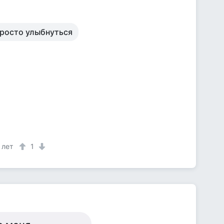
просто улыбнуться
 лет
1