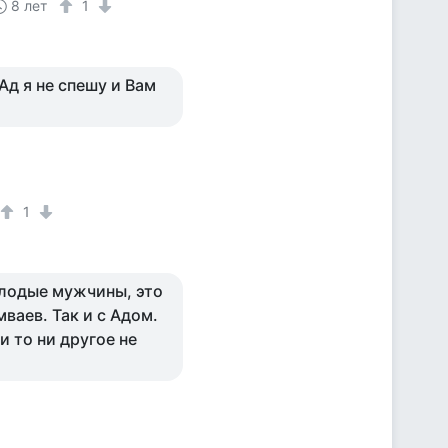
8 лет
1
 Ад я не спешу и Вам
1
олодые мужчины, это
мваев. Так и с Адом.
Ни то ни другое не