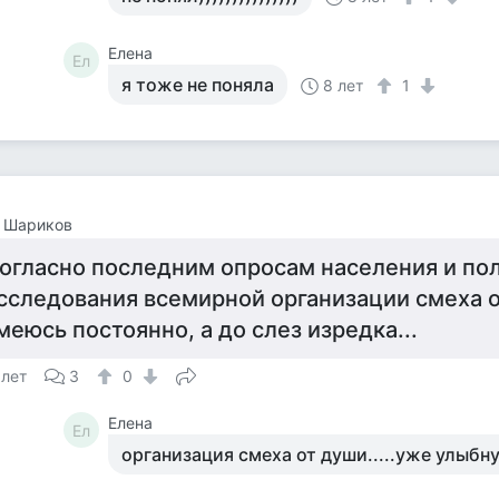
Елена
Ел
я тоже не поняла
8 лет
1
я Шариков
огласно последним опросам населения и пол
сследования всемирной организации смеха о
меюсь постоянно, а до слез изредка...
 лет
3
0
Елена
Ел
организация смеха от души.....уже улыбн