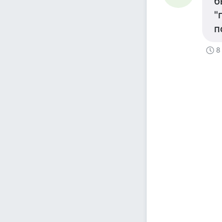
б
"
п
8