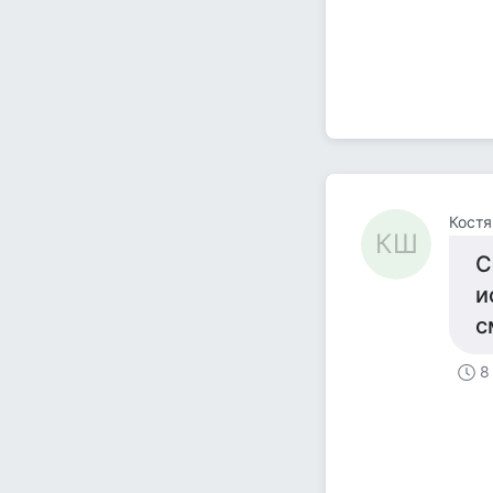
Кост
КШ
С
и
с
8