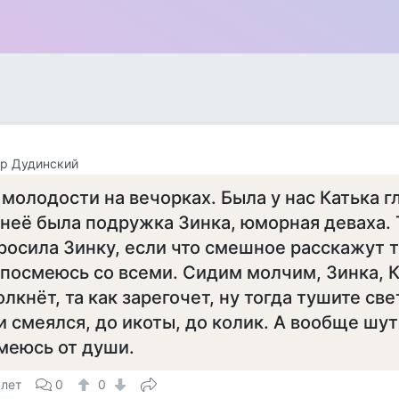
р Дудинский
 молодости на вечорках. Была у нас Катька гл
 неё была подружка Зинка, юморная деваха. 
росила Зинку, если что смешное расскажут т
 посмеюсь со всеми. Сидим молчим, Зинка, 
олкнёт, та как зарегочет, ну тогда тушите свет
и смеялся, до икоты, до колик. А вообще шу
меюсь от души.
 лет
0
0