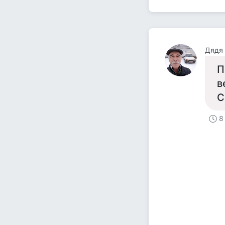
Дядя
П
в
С
8