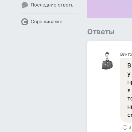
Последние ответы
Спрашивалка
Ответы
Викто
В
у
п
я
т
н
с
8