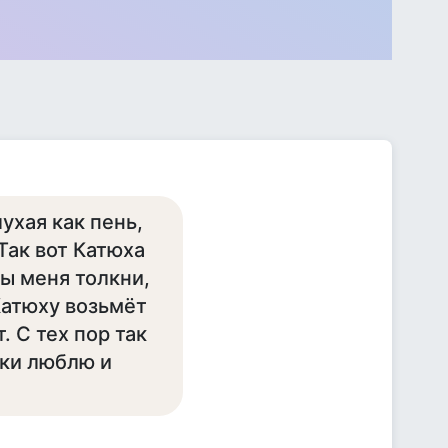
ухая как пень,
Так вот Катюха
ы меня толкни,
Катюху возьмёт
. С тех пор так
тки люблю и