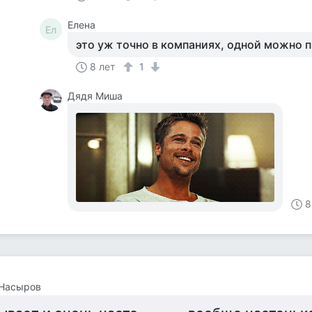
Елена
Ел
это уж точно в компаниях, одной можно 
8 лет
1
Дядя Миша
8
 Насыров