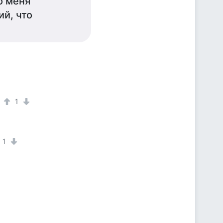
ко меня
ий, что
1
1