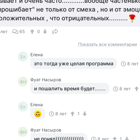
ывает и очень часто............вообще частень
прошибает" не только от смеха , но и от эмоц
оложительных , что отрицательных..........
 лет
65
0
Показать все комментарии
Елена
Ел
это тогда уже целая программа
8 лет
Фуат Насыров
ФН
и пошалить время будет.......
8 лет
Елена
Ел
8 лет
1
Фуат Насыров
ФН
не понял)))))))))))))))
8 лет
1