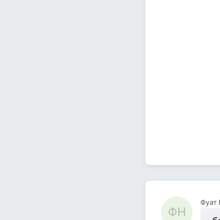
Фуат
ФН