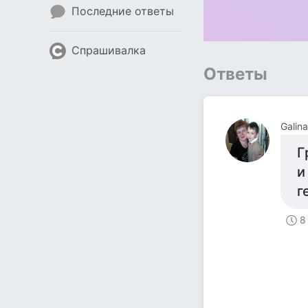
Последние ответы
Спрашивалка
Ответы
Galin
Г
и
г
8