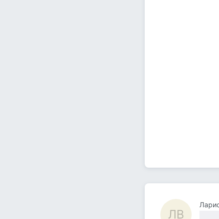
Лари
ЛВ