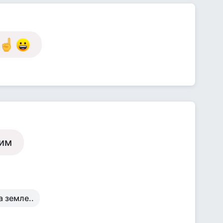
бим
а земле..