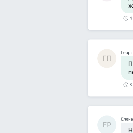
ж
4
Георг
ГП
П
п
8
Елена
ЕР
Н