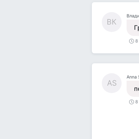
Влад
ВК
Г
8
Anna
AS
п
8