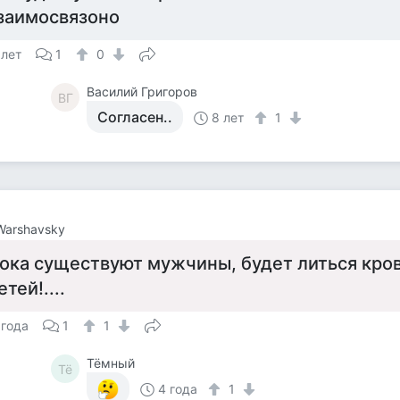
заимосвязоно
 лет
1
0
Василий Григоров
ВГ
Согласен..
8 лет
1
 Warshavsky
ока существуют мужчины, будет литься кро
етей!....
 года
1
1
Тёмный
Тё
4 года
1