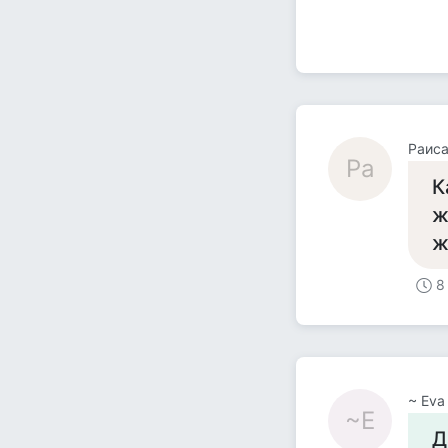
Раис
Ра
К
ж
ж
8
~ Eva
~E
Д