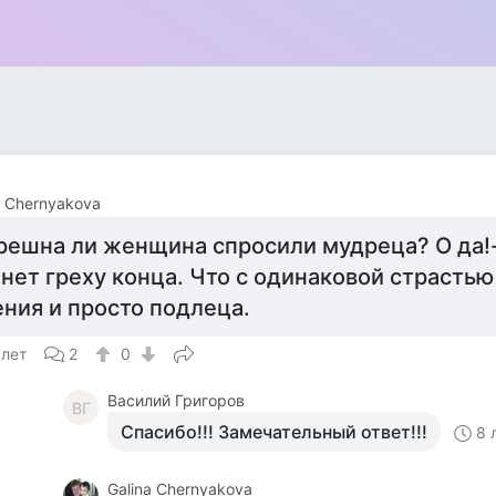
a Chernyakova
решна ли женщина спросили мудреца? О да!
 нет греху конца. Что с одинаковой страстью
ения и просто подлеца.
 лет
2
0
Василий Григоров
ВГ
Спасибо!!! Замечательный ответ!!!
8 
Galina Chernyakova