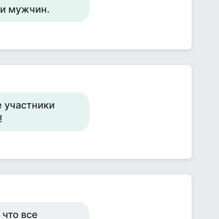
ми мужчин.
е участники
!
 что все