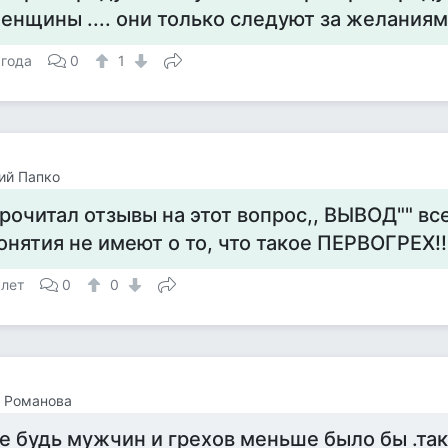
енщины .... они только следуют за желания
 года
0
1
ий Папко
рочитал отзывы на этот вопрос,, ВЫВОД"" вс
онятия не имеют о то, что такое ПЕРВОГРЕХ!!
 лет
0
0
 Романова
е будь мужчин и грехов меньше было бы .так