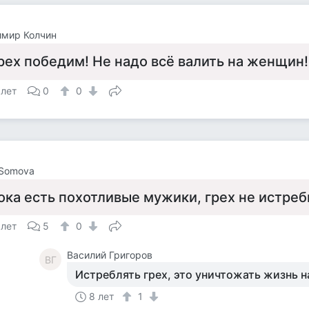
имир Колчин
рех победим! Не надо всё валить на женщин!
 лет
0
0
 Somova
ока есть похотливые мужики, грех не истре
 лет
5
0
Василий Григоров
ВГ
Истреблять грех, это уничтожать жизнь н
8 лет
1