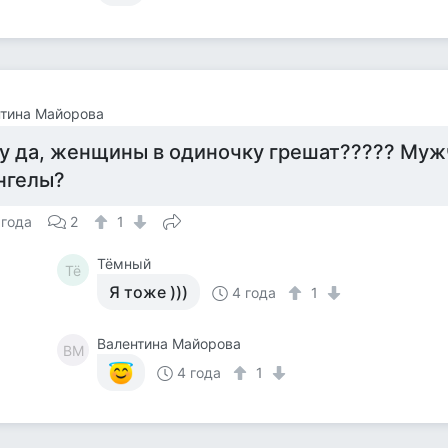
тина Майорова
у да, женщины в одиночку грешат????? Муж
нгелы?
 года
2
1
Тёмный
Тё
Я тоже )))
4 года
1
Валентина Майорова
ВМ
4 года
1