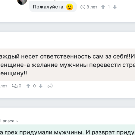
Пожалуйста.
8 лет
1
а
аждый несет ответственность сам за себя!!И
енщине-а желание мужчины перевести стре
енщину!!
 лет
0
0
 Lansca ~
а грех придумали мужчины. И разврат приду