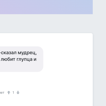
-сказал мудрец,
 любит глупца и
лет
1