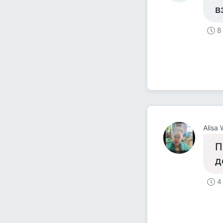
в
8
Alisa
П
д
4