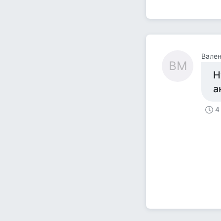
Вален
ВМ
Н
а
4