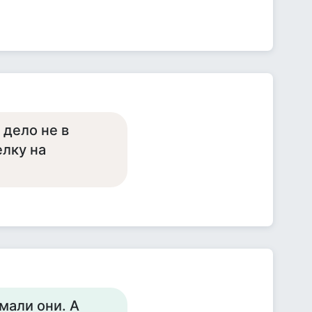
 дело не в
лку на
мали они. А