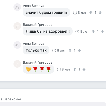
Anna Somova
AS
значит будем грешить
8 лет
1
Василий Григоров
ВГ
Лишь бы на здоровье!!!
8 лет
1
Anna Somova
AS
только так
8 лет
1
Василий Григоров
ВГ
8 лет
1
са Вараксина