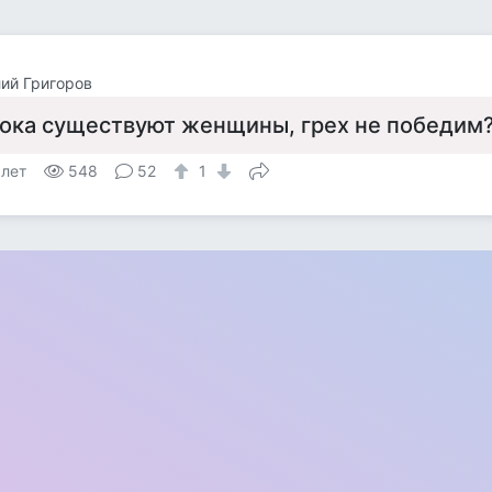
ий Григоров
ока существуют женщины, грех не победим
 лет
548
52
1