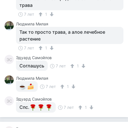
трава
7 лет
1
Людмила Милая
Так то просто трава, а алое лечебное
растение
7 лет
1
Эдуард Самойлов
ЭС
Соглашусь
7 лет
1
Людмила Милая
7 лет
1
Эдуард Самойлов
ЭС
Спс.
7 лет
1