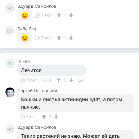
Эдуард Самойлов
ЭС
7 лет
1
Баба Яга
БЯ
7 лет
1
🧚‍♀️Ева
🧚‍
Лечится
7 лет
4
0
Сергей Остёрский
Кошки и листья актинидии едят, а потом
пьяные.
7 лет
1
Эдуард Самойлов
ЭС
Таких растений не знаю. Может ей дать