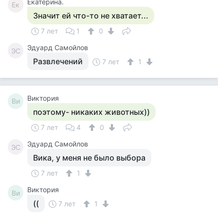
Екатерина.
Ек
Значит ей что-то не хватает...
7 лет
1
0
Эдуард Самойлов
ЭС
Развлечений
7 лет
1
Виктория
Ви
поэтому- никаких животных))
7 лет
4
0
Эдуард Самойлов
ЭС
Вика, у меня не было выбора
7 лет
1
Виктория
Ви
((
7 лет
1