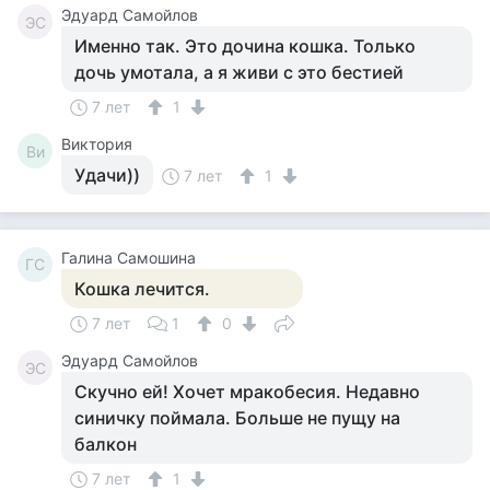
Эдуард Самойлов
ЭС
Именно так. Это дочина кошка. Только
дочь умотала, а я живи с это бестией
7 лет
1
Виктория
Ви
Удачи))
7 лет
1
Галина Самошина
ГС
Кошка лечится.
7 лет
1
0
Эдуард Самойлов
ЭС
Скучно ей! Хочет мракобесия. Недавно
синичку поймала. Больше не пущу на
балкон
7 лет
1