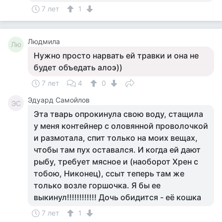
7 лет
1
Людмила
Лю
Нужно просто нарвать ей травки и она не
будет объедать алоэ))
7 лет
4
0
Эдуард Самойлов
ЭС
Эта тварь опрокинула свою воду, стащила
у меня контейнер с оловянной проволочкой
и размотала, спит только на моих вещах,
чтобы там пух оставался. И когда ей дают
рыбу, требует мясное и (наоборот Хрен с
тобою, Никонец), ссыт теперь там же
только возле горшочка. Я бы ее
выкинул!!!!!!!!!!!! Дочь обидится - её кошка
7 лет
1