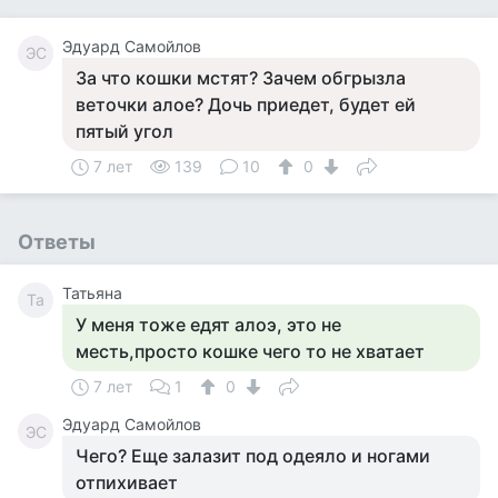
Эдуард Самойлов
ЭС
За что кошки мстят? Зачем обгрызла
веточки алое? Дочь приедет, будет ей
пятый угол
7 лет
139
10
0
Ответы
Татьяна
Та
У меня тоже едят алоэ, это не
месть,просто кошке чего то не хватает
7 лет
1
0
Эдуард Самойлов
ЭС
Чего? Еще залазит под одеяло и ногами
отпихивает