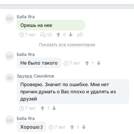
Баба Яга
БЯ
Орешь на нее
7 лет
12
0
Показать все комментарии
Баба Яга
БЯ
Не было такого
7 лет
1
Эдуард Самойлов
ЭС
Проверю. Значит по ошибке. Мне нет
причин думать о Вас плохо и удалять из
друзей
7 лет
1
Баба Яга
БЯ
Хорошо:)
7 лет
1