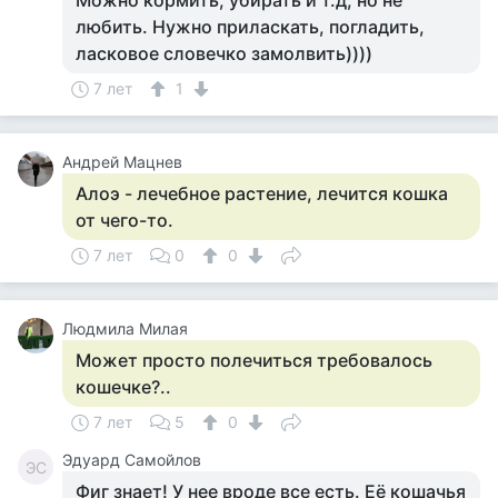
Можно кормить, убирать и т.д, но не
любить. Нужно приласкать, погладить,
ласковое словечко замолвить))))
7 лет
1
Андрей Мацнев
Алоэ - лечебное растение, лечится кошка
от чего-то.
7 лет
0
0
Людмила Милая
Может просто полечиться требовалось
кошечке?..
7 лет
5
0
Эдуард Самойлов
ЭС
Фиг знает! У нее вроде все есть. Её кошачья