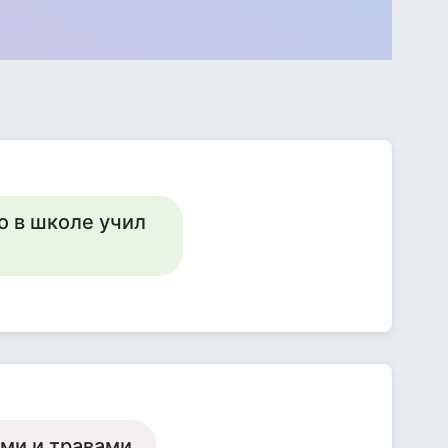
о в школе учил
ми и травами