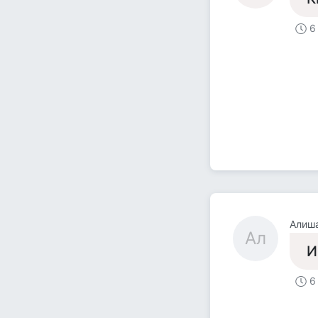
6
Алиш
Ал
И
6