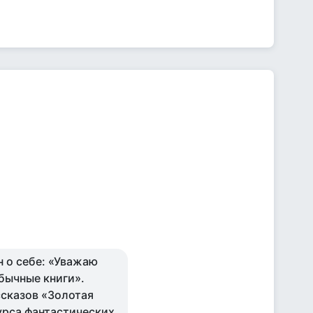
н о себе: «Уважаю
бычные книги».
ссказов «Золотая
урса фантастических