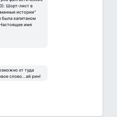
0). Шорт-лист в
уманные истории"
ды была капитаном
 Настоящее имя
возможно от туда
вое слово...ай рин!