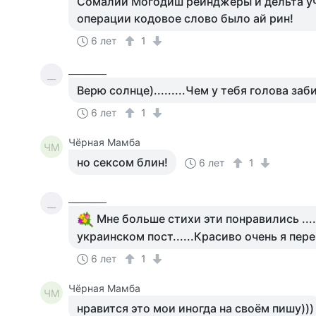
Сомалии Могодиш рейнджеры и дельта у
операции кодовое слово было ай рин!
6 лет
1
_________
__
Верю солнце).........Чем у тебя голова забит
6 лет
1
Чёрная Мамба
ЧМ
но сексом блин!
6 лет
1
_________
__
Мне больше стихи эти понравились ....
украинском пост......Красиво очень я пер
6 лет
1
Чёрная Мамба
ЧМ
нравится это мои иногда на своём пишу)))