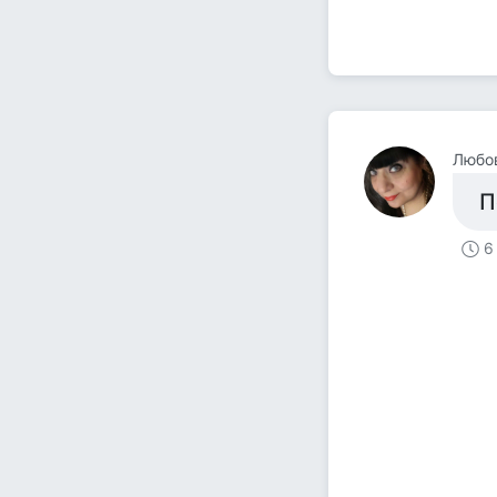
Любо
П
6