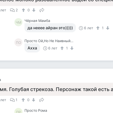
 лет
2
0
Чёрная Мамба
ЧМ
да нееее айран это)))))
6 лет
1
Просто Ой,Но Не Наивный...
ПО
Ахха
6 лет
1
а
мя. Голубая стрекоза. Персонаж такой есть 
 лет
1
0
Просто Рома
ПР