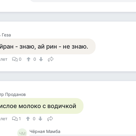
 Геза
йран - знаю, ай рин - не знаю.
 лет
0
0
тр Проданов
ислое молоко с водичкой
 лет
1
0
Чёрная Мамба
ЧМ