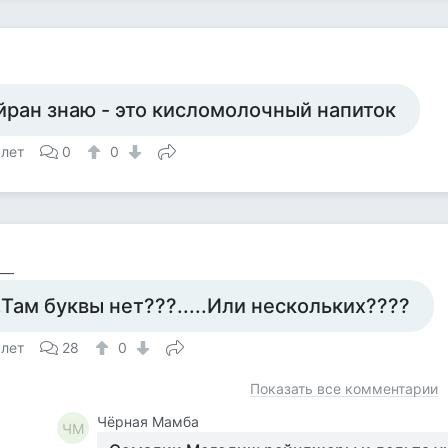
йран знаю - это кисломолочный напиток
 лет
0
0
___
..Там буквы нет???.....Или нескольких????
 лет
28
0
Показать все комментарии
Чёрная Мамба
ЧМ