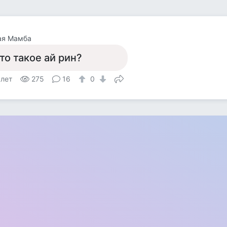
ая Мамба
то такое ай рин?
 лет
275
16
0