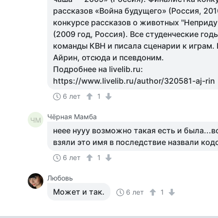
рассказов «Война будущего» (Россия, 201
конкурсе рассказов о животных "Неприд
(2009 год, Россия). Все студенческие го
команды КВН и писала сценарии к играм.
Айрин, отсюда и псевдоним.
Подробнее на livelib.ru:
https://www.livelib.ru/author/320581-aj-rin
6 лет
1
Чёрная Мамба
ЧМ
неее нууу возможно такая есть и была...
взяли это имя в последствие назвали кодо
6 лет
1
Любовь
Может и так.
6 лет
1