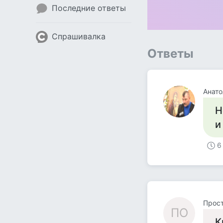
Последние ответы
Спрашивалка
Ответы
Анато
Н
и
6
Прост
ПО
К