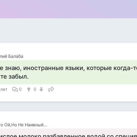
лий Балаба
е знаю, иностранные языки, которые когда-т
 те забыл.
 лет
0
0
о Ой,Но Не Наивный...
ислое молоко разбавленное водой со специя