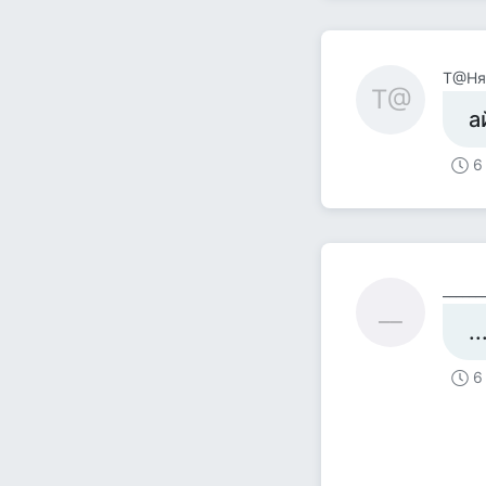
Т@Ня
Т@
а
6
______
__
.
6