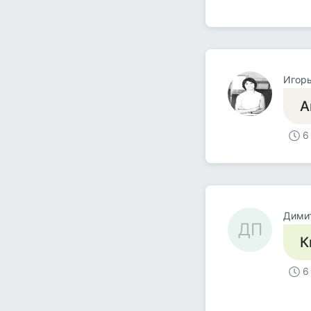
Игорь
А
6
Дими
ДП
К
6