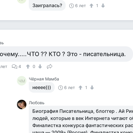
Заигралась?
6 лет
1
вь
очему.....ЧТО ?? КТО ? Это - писательница.
 лет
4
0
Чёрная Мамба
ЧМ
нееее)))
6 лет
1
Любовь
Биография Писательница, блоггер . Ай Ри
людей, которые в век Интернета читают о
Финалистка конкурса фантастических ра
чаша — 2009» (Россия). Финалистка конк