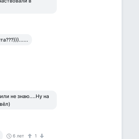
частвовали в
а???)))......
или не знаю....Ну на
евёл)
6 лет
1