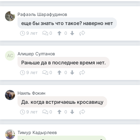
Рафаэль Шарафудинов
еще бы знать что такое? наверно нет
9 лет
0
0
Алишер Султанов
АС
Раньше да в последнее время нет.
9 лет
0
0
Наиль Фокин
Да. когда встричаешь кросавицу
9 лет
0
0
Тимур Кадырлеев