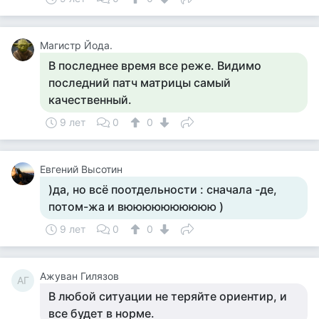
Магистр Йода.
В последнее время все реже. Видимо
последний патч матрицы самый
качественный.
9 лет
0
0
Евгений Высотин
)да, но всё поотдельности : сначала -де,
потом-жа и вюююююююююю )
9 лет
0
0
Ажуван Гилязов
АГ
В любой ситуации не теряйте ориентир, и
все будет в норме.