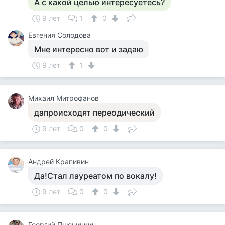
А с какой целью интересуетесь?
9 лет
1
0
Евгения Солодова
Мне интересно вот и задаю
9 лет
1
Михаил Митрофанов
дапроисходят переодический
9 лет
0
0
Андрей Крапивин
Да!Стал лауреатом по вокалу!
9 лет
0
0
Георгий Пшеничкин