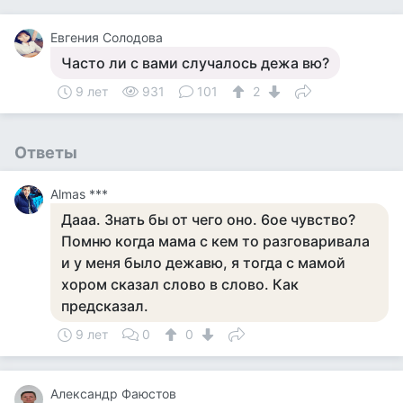
Евгения Солодова
Часто ли с вами случалось дежа вю?
9 лет
931
101
2
Ответы
Almas ***
Дааа. Знать бы от чего оно. 6ое чувство?
Помню когда мама с кем то разговаривала
и у меня было дежавю, я тогда с мамой
хором сказал слово в слово. Как
предсказал.
9 лет
0
0
Александр Фаюстов