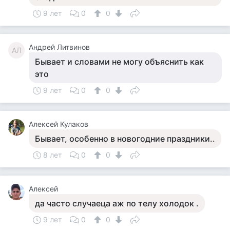
9 лет
0
0
Андрей Литвинов
АЛ
Бывает и словами не могу объяснить как
это
9 лет
0
0
Алексей Кулаков
Бывает, особенно в новогодние праздники..
8 лет
0
0
Алексей
да часто случаеца аж по телу холодок .
9 лет
0
0