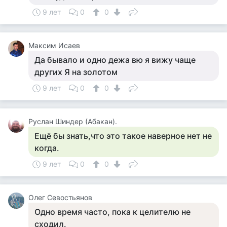
9 лет
0
0
Максим Исаев
Да бывало и одно дежа вю я вижу чаще
других Я на золотом
9 лет
0
0
Руслан Шиндер (Абакан).
Ещё бы знать,что это такое наверное нет не
когда.
9 лет
0
0
Олег Севостьянов
Одно время часто, пока к целителю не
сходил.