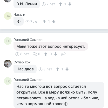
В.И. Ленин
7 лет
1
Натали
На
)))
7 лет
1
Геннадий Хлынин
ГХ
Меня тоже этот вопрос интересует.
8 лет
6
0
Супер Кок
Нас двое
8 лет
1
Геннадий Хлынин
ГХ
Нас то много,а вот вопрос остаётся
открытым. Все в меру должно быть. Колу
легализовать, а ведь в ней отопаы больше,
чем в нормальной траве)))