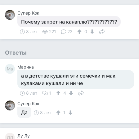
Супер Кок
Почему запрет на канаплю????????????
8 лет
221
22
0
Ответы
Марина
Ма
а в детстве кушали эти семечки и мак
кулаками кушали и ни че
8 лет
1
4
Супер Кок
Да
8 лет
1
Лу Лу
ЛЛ