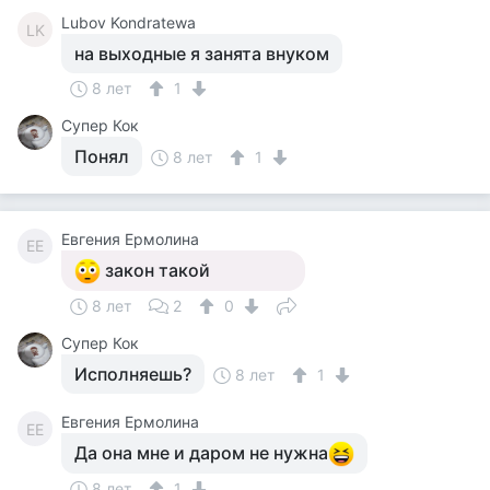
Lubov Kondratewa
LK
на выходные я занята внуком
8 лет
1
Супер Кок
Понял
8 лет
1
Евгения Ермолина
ЕЕ
закон такой
8 лет
2
0
Супер Кок
Исполняешь?
8 лет
1
Евгения Ермолина
ЕЕ
Да она мне и даром не нужна
8 лет
1