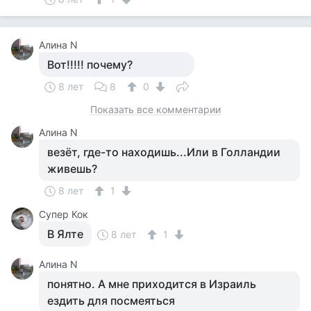
Алина N
Вот!!!!! почему?
8 лет
8
0
Показать все комментарии
Алина N
везёт, где-то находишь...Или в Голландии
живешь?
8 лет
1
Супер Кок
В Ялте
8 лет
1
Алина N
понятно. А мне приходится в Израиль
ездить для посмеяться