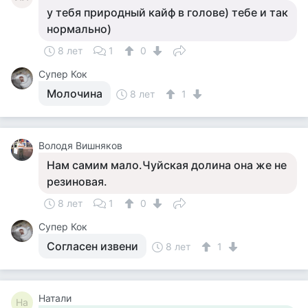
у тебя природный кайф в голове) тебе и так
нормально)
8 лет
1
0
Супер Кок
Молочина
8 лет
1
Володя Вишняков
Нам самим мало.Чуйская долина она же не
резиновая.
8 лет
1
0
Супер Кок
Согласен извени
8 лет
1
Натали
На