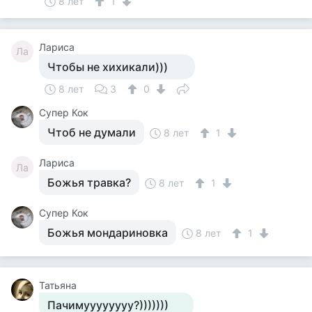
8 лет
1
Лариса
Ла
Чтобы не хихикали)))
8 лет
3
0
Супер Кок
Чтоб не думали
8 лет
1
Лариса
Ла
Божья травка?
8 лет
1
Супер Кок
Божья мондариновка
8 лет
1
Татьяна
Пачимуууууууу?)))))))