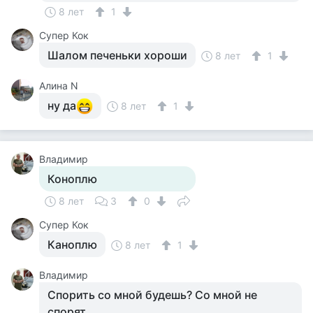
8 лет
1
Супер Кок
Шалом печеньки хороши
8 лет
1
Алина N
ну да
8 лет
1
Владимир
Коноплю
8 лет
3
0
Супер Кок
Каноплю
8 лет
1
Владимир
Спорить со мной будешь? Со мной не
спорят.