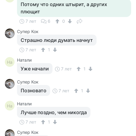
Потому что одних штырит, а других
плющит
7 лет
6
0
Супер Кок
Страшно люди думать начнут
7 лет
1
Натали
На
Уже начали
7 лет
1
Супер Кок
Позновато
7 лет
1
Натали
На
Лучше поздно, чем никогда
7 лет
1
Супер Кок