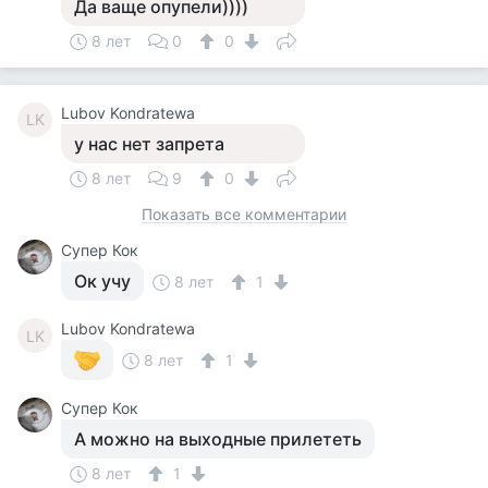
Да ваще опупели))))
8 лет
0
0
Lubov Kondratewa
LK
у нас нет запрета
8 лет
9
0
Показать все комментарии
Супер Кок
Ок учу
8 лет
1
Lubov Kondratewa
LK
8 лет
1
Супер Кок
А можно на выходные прилететь
8 лет
1