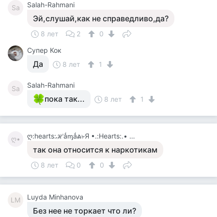
Salah-Rahmani
Sa
Эй,слушай,как не справедливо,да?
8 лет
2
0
Супер Кок
Да
8 лет
1
Salah-Rahmani
Sa
пока так...
8 лет
1
ღ:hearts:ℋǻᶆǻል৮Я •.:Hearts:.• ℋǻᶆǻልน:Hearts:ღ
ღ•
так она относится к наркотикам
8 лет
0
0
Luyda Minhanova
LM
Без нее не торкает что ли?