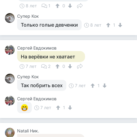
8 лет
1
0
Супер Кок
Только голые девченки
8 лет
1
Сергей Евдокимов
На верёвки не хватает
7 лет
2
0
Супер Кок
Так побрить всех
7 лет
1
Сергей Евдокимов
7 лет
1
Natali Ник.