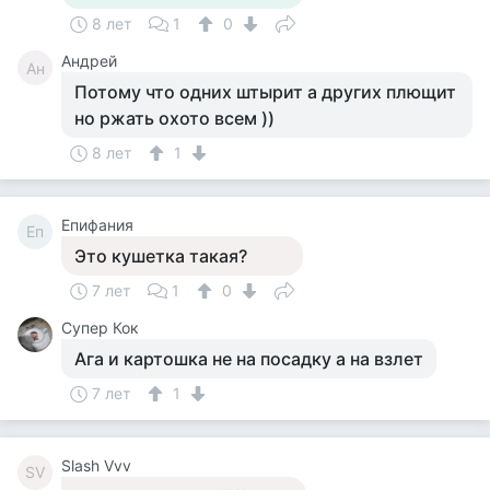
8 лет
1
0
Андрей
Ан
Потому что одних штырит а других плющит
но ржать охото всем ))
8 лет
1
Епифания
Еп
Это кушетка такая?
7 лет
1
0
Супер Кок
Ага и картошка не на посадку а на взлет
7 лет
1
Slash Vvv
SV