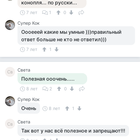
конопля... по русски...
7 лет
1
0
Супер Кок
Оооееей какие мы умные )))правильный
ответ больше не кто не ответил)))
7 лет
1
Света
Св
Полезная ооочень.....
8 лет
2
0
Супер Кок
Очень
8 лет
1
Света
Св
Так вот у нас всё полезное и запрещают!!!