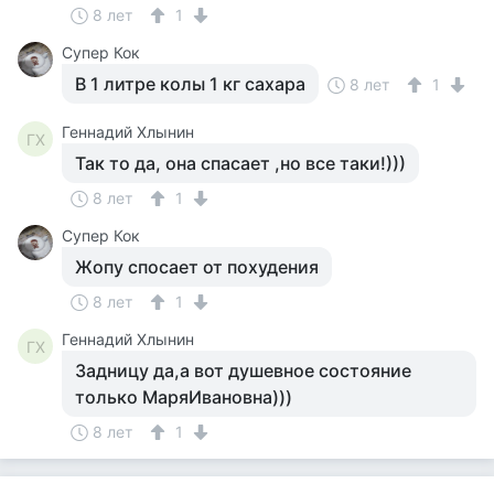
8 лет
1
Супер Кок
В 1 литре колы 1 кг сахара
8 лет
1
Геннадий Хлынин
ГХ
Так то да, она спасает ,но все таки!)))
8 лет
1
Супер Кок
Жопу спосает от похудения
8 лет
1
Геннадий Хлынин
ГХ
Задницу да,а вот душевное состояние
только МаряИвановна)))
8 лет
1