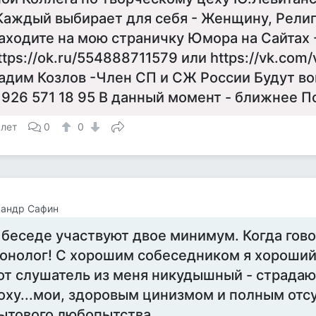
Каждый выбирает для себя - Женщину, Религ
аходите на мою страничку Юмора на Сайтах -
ttps://ok.ru/554888711579 или https://vk.com/
адим Козлов -Член СП и СЖ России Будут во
 926 571 18 95 В данный момент - ближнее П
 лет
0
0
сандр Сафин
 беседе участвуют двое минимум. Когда гово
онолог! С хорошим собеседником я хороший
от слушатель из меня никудышный - страдаю
оху...мои, здоровым цинизмом и полным отс
ытового любопытства.