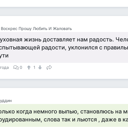
 Воскрес Прошу Любить И Жаловать
уховная жизнь доставляет нам радость. Чел
спытывающей радости, уклонился с правиль
ути
 года
0
1
уддин
олько когда немного выпью, становлюсь на 
рудированным, слова так и льются , даже в к