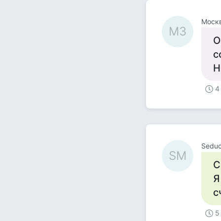
Москв
МЗ
О
с
Н
4
Seduc
SM
С
Я
с
5