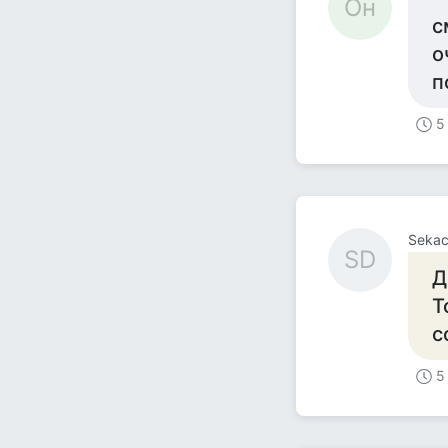
Он
с
о
п
5
Sekac
SD
Д
Т
с
5