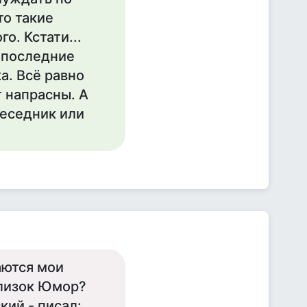
то такие
о. Кстати...
 последние
а. Всё равно
 напрасны. А
беседник или
аются мои
близок Юмор?
кий - писал: