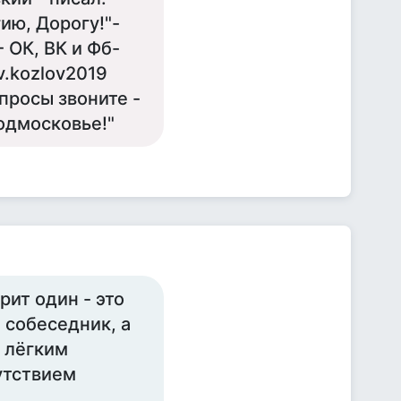
ию, Дорогу!"-
 ОК, ВК и Фб-
v.kozlov2019
просы звоните -
одмосковье!"
рит один - это
 собеседник, а
 лёгким
утствием