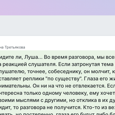
на Третьякова
идите ли, Луша... Во время разговора, мы в
а реакцией слушателя. Если затронутая тема
лушателю, точнее, собеседнику, он молчит, 
ставляет реплики "по существу". Глаза его ж
нимательны. Он ни на что не отвлекается. Ес
нтересна только одному человеку, ему хоче
воими мыслями с другими, но отклика в их д
идит, то разговора не получится. Кто-то из 
ивать, но постепенно, глаза его будут либо 