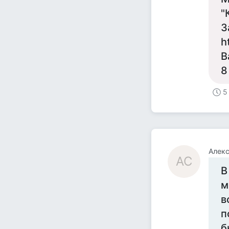
"
З
h
В
8
5
Алек
АС
В
м
в
п
б