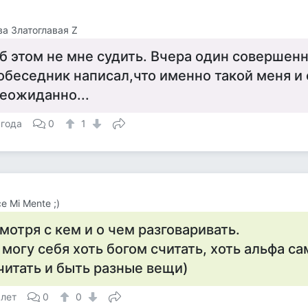
а Златоглавая Z
б этом не мне судить. Вчера один совершен
обеседник написал,что именно такой меня и 
еожиданно...
 года
0
1
e Mi Mente ;)
мотря с кем и о чем разговаривать.
 могу себя хоть богом считать, хоть альфа са
читать и быть разные вещи)
 лет
0
0