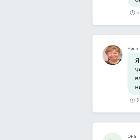
5
Нина 
Я
ч
в
н
5
Она