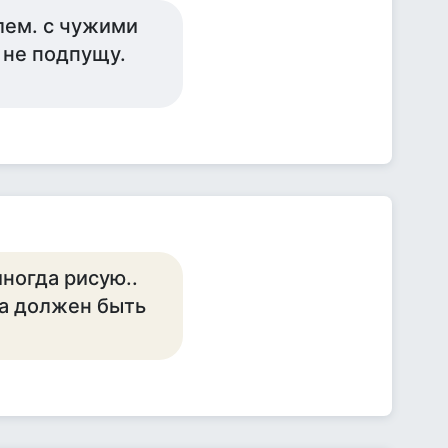
лем. с чужими
 не подпущу.
иногда рисую..
 а должен быть