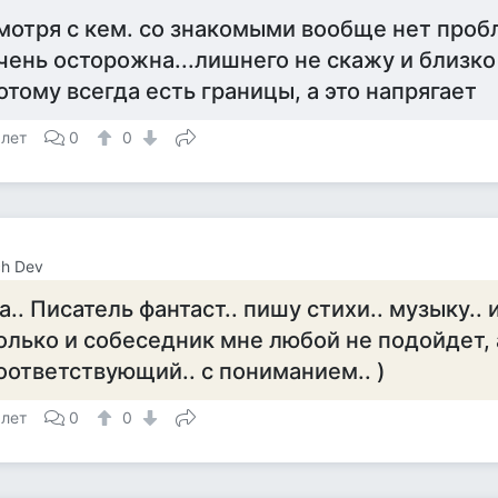
мотря с кем. со знакомыми вообще нет проб
чень осторожна...лишнего не скажу и близко
отому всегда есть границы, а это напрягает
 лет
0
0
h Dev
а.. Писатель фантаст.. пишу стихи.. музыку.. 
олько и собеседник мне любой не подойдет,
оответствующий.. с пониманием.. )
 лет
0
0