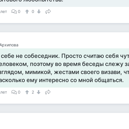
 лет
0
0
Архипова
 себе не собеседник. Просто считаю себя чу
еловеком, поэтому во время беседы слежу за
зглядом, мимикой, жестами своего визави, ч
асколько ему интересно со мной общаться.
 лет
0
2