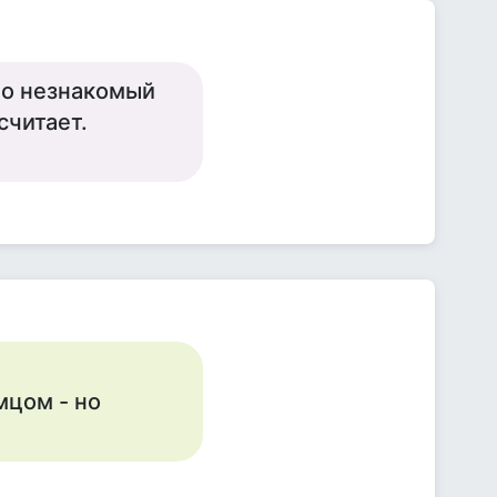
но незнакомый
считает.
мцом - но