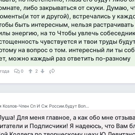
омнате, либо закрываться от скуки. Думаю, ч
оменты(и тот и другой), встречались у каждог
тобы быть интересным, нельзя растрачивать
илы энергию, на то Чтобы увлечь собеседник
стощенность чувствуется и твои труды будут
отому на вопрос о том. интересный ли ты со
ет, можно каждый раз ответить по-разному
 года
0
2
Вадим Козлов-Член Сп И Сж России.будут Вопросы -Звоните 8 926 571 18 95
Луша! Для меня главное, а как обо мне отзыв
итатели и Подписчики! Я надеюсь, что Вам 
ой Коллега по творческому цеху Ю.Левитанс