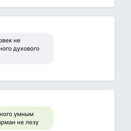
овек не
ного духового
много умным
арман не лезу