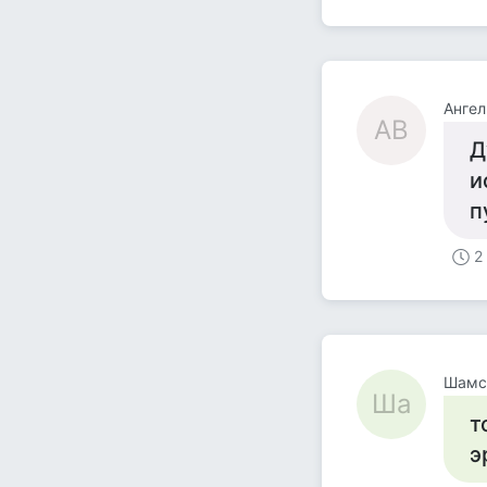
Ангел
АВ
Д
и
п
2
Шамс
Ша
т
э