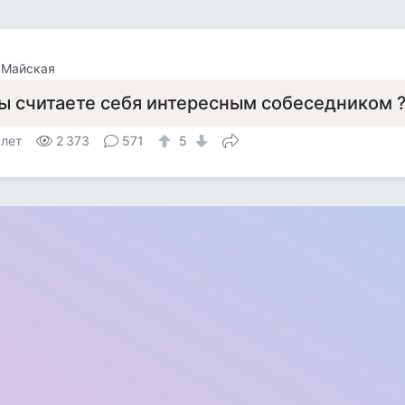
 Майская
ы считаете себя интересным собеседником 
 лет
2 373
571
5