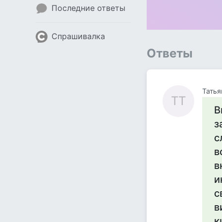
Последние ответы
Спрашивалка
Ответы
Татья
ТТ
В
з
с
в
в
и
с
в
к