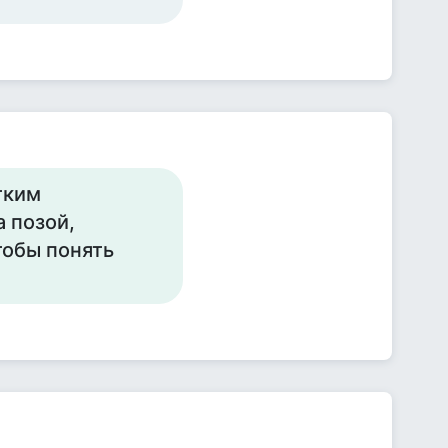
тким
 позой,
тобы понять