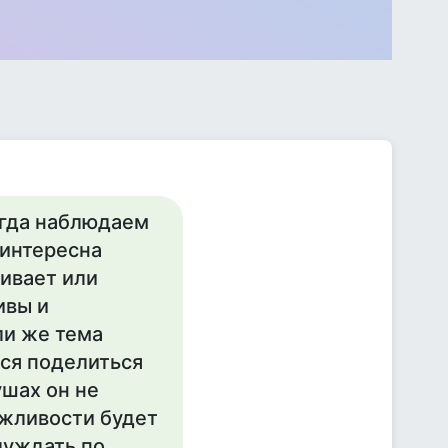
сегда наблюдаем
 интересна
кивает или
ивы и
ли же тема
тся поделиться
ушах он не
вежливости будет
блуждать по