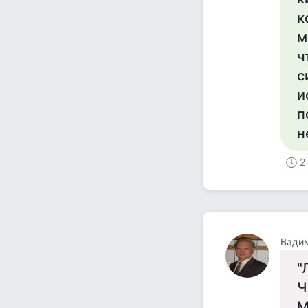
к
м
ч
с
и
п
н
2
"
Ч
М