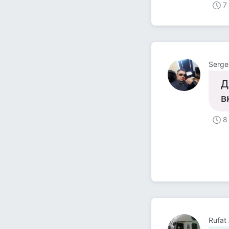
7
Serge
Д
в
8
Rufat 