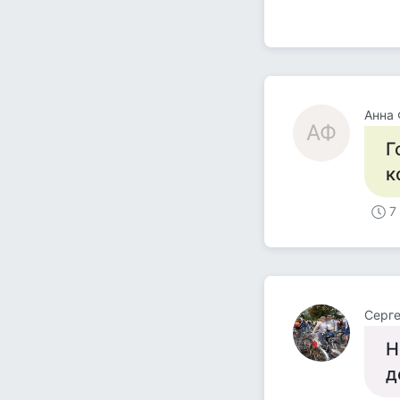
Анна
АФ
Г
к
7
Серге
Н
д