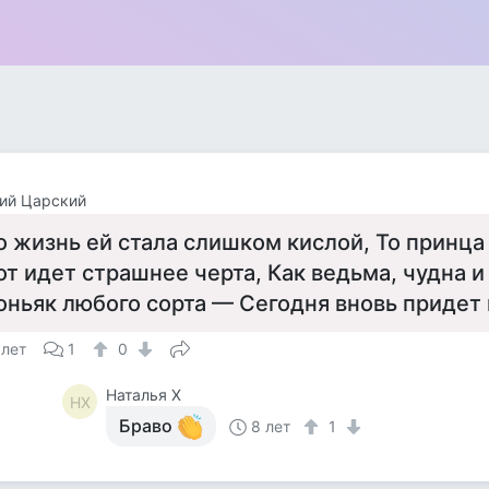
ий Царский
о жизнь ей стала слишком кислой, То принца 
от идет страшнее черта, Как ведьма, чудна и
оньяк любого сорта — Сегодня вновь придет 
 лет
1
0
Наталья Х
НХ
Браво
8 лет
1