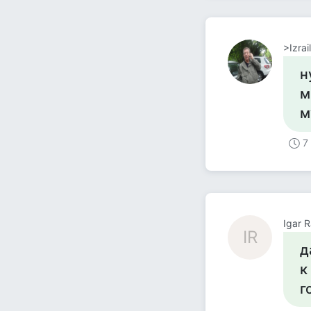
>Izrai
н
м
м
7
Igar 
IR
д
к
г