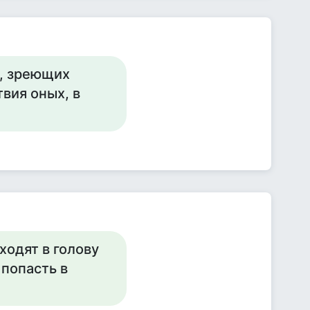
я, зреющих
вия оных, в
иходят в голову
 попасть в