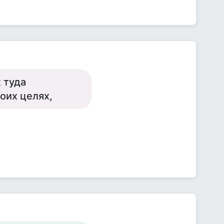
 туда
оих целях,