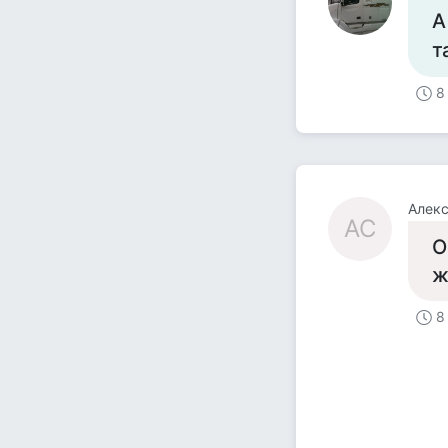
А
т
8
Алекс
АС
О
ж
8