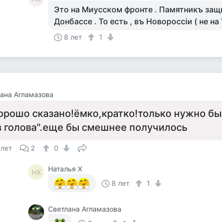
Это на Миусском фронте . Памятникъ защ
Донбассе . То есть , въ Новороссiи ( не на 
8 лет
1
ана Агламазова
орошо сказано!ёмко,кратко!только нужно бы
в голова".еще бы смешнее получилось
 лет
2
0
Наталья Х
НХ
8 лет
1
Светлана Агламазова