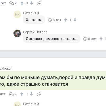
 лет
2
0
Наталья Х
НХ
Ха-ха-ха
8 лет
1
Сергей Петров
Согласен, именно ха-ха-ха.
8 лет
zukkosun
ам бы по меньше думать,порой и правда дум
то, даже страшно становится
 лет
2
0
Наталья Х
НХ