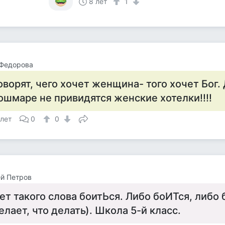
8 лет
1
 Федорова
оворят, чего хочет женщина- того хочет Бог. 
ошмаре не привидятся женские хотелки!!!!
 лет
0
0
й Петров
ет такого слова боитЬся. Либо боИТся, либо 
елает, что делать). Школа 5-й класс.