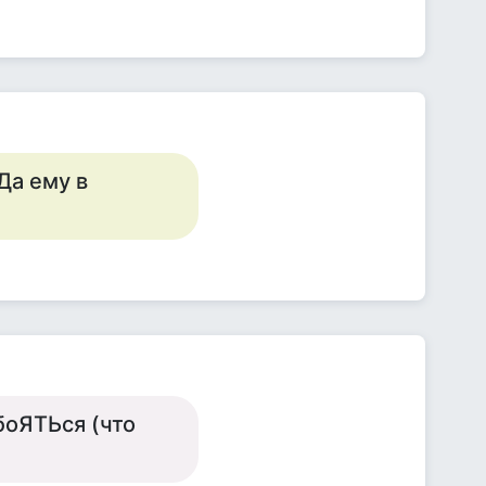
Да ему в
боЯТЬся (что