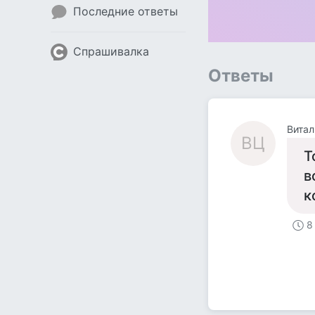
Последние ответы
Спрашивалка
Ответы
Витал
ВЦ
Т
в
к
8