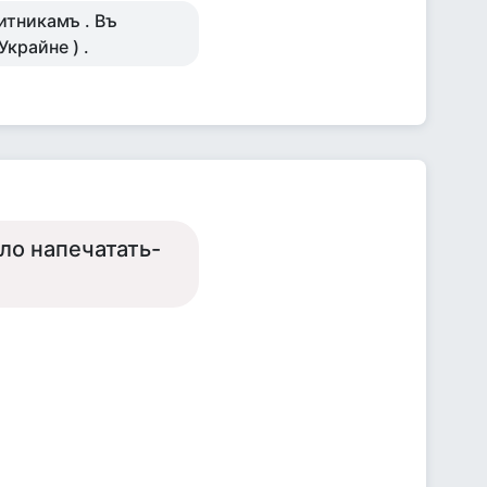
итникамъ . Въ
Украйне ) .
ло напечатать-