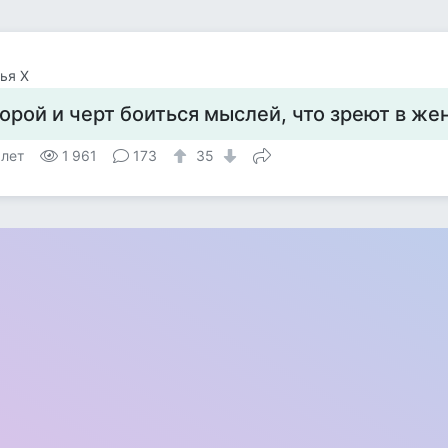
ья Х
орой и черт боиться мыслей, что зреют в жен
 лет
1 961
173
35