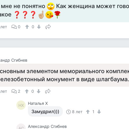
 мне не понятно
Как женщина может гово
акое
 лет
0
0
андр Сгибнев
сновным элементом мемориального комплек
елезобетонный монумент в виде шлагбаума
 лет
2
0
Наталья Х
НХ
Замудрил)))
8 лет
1
Александр Сгибнев
АС