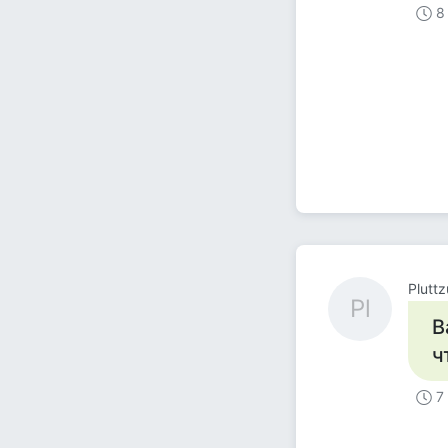
8
Plutt
Pl
В
ч
7