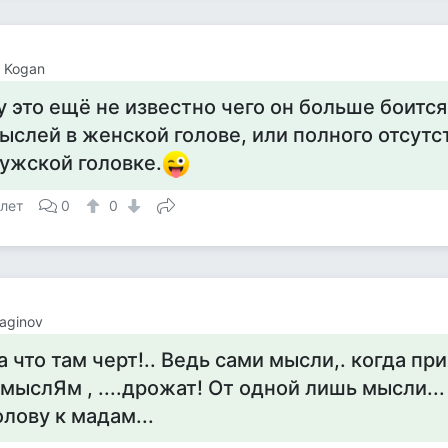
l Kogan
у это ещё не известно чего он больше боитс
ыслей в женской голове, или полного отсутст
ужской головке.
 лет
0
0
Raginov
а что там черт!.. Ведь сами мысли,. когда пр
 мыслЯм , ....дрожат! От одной лишь мысли...
олову к мадам...