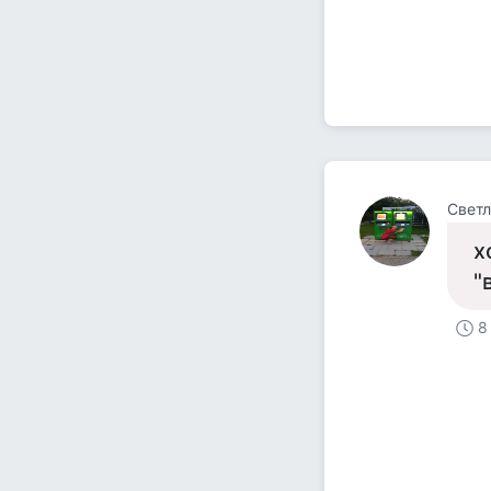
Светл
х
"
8