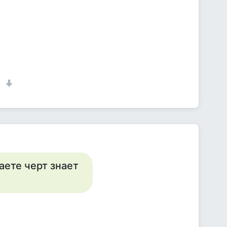
1
аете черт знает