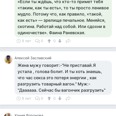
«Если ты ждёшь, что кто-то примет тебя
«таким, как ты есть», то ты просто ленивое
мудло. Потому что, как правило, «такой,
как есть» — зрелище печальное. Меняйся,
скотина. Работай над собой. Или сдохни в
одиночестве». Фаина Раневская.
9 лет
0
0
Алексей Заславский
Жена мужу говорит:-"Не приставай.Я
устала , голова болит. И ты хоть знаешь,
что час секса это потеря энергии , как
разгрузить товарный вагон." Муж:-
"Даааааа. Сейчас бы вагончик разгрузить"
9 лет
0
0
Хания Воронова