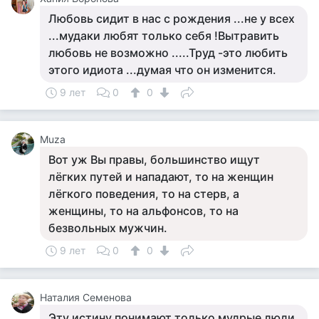
Любовь сидит в нас с рождения ...не у всех
...мудаки любят только себя !Вытравить
любовь не возможно .....Труд -это любить
этого идиота ...думая что он изменится.
9 лет
0
0
Muza
Вот уж Вы правы, большинство ищут
лёгких путей и нападают, то на женщин
лёгкого поведения, то на стерв, а
женщины, то на альфонсов, то на
безвольных мужчин.
9 лет
0
0
Наталия Семенова
Эту истину понимают только мудрые люди.