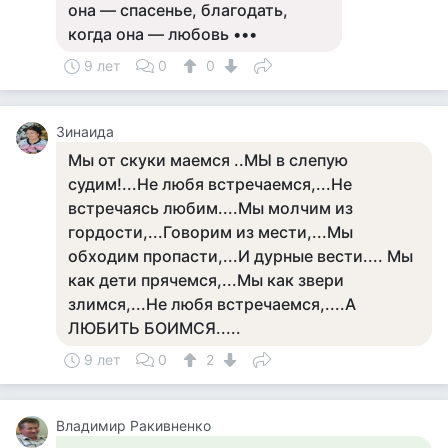
она — спасенье, благодать,
когда она — любовь •••
9 лет
0
0
Зинаида
Мы от скуки маемся ..МЫ в слепую
судим!...Не любя встречаемся,...Не
встречаясь любим....Мы молчим из
гордости,...Говорим из мести,...Мы
обходим пропасти,...И дурные вести.... Мы
как дети прячемся,...Мы как звери
злимся,...Не любя встречаемся,....А
ЛЮБИТЬ БОИМСЯ.....
9 лет
0
2
Владимир Ракивненко