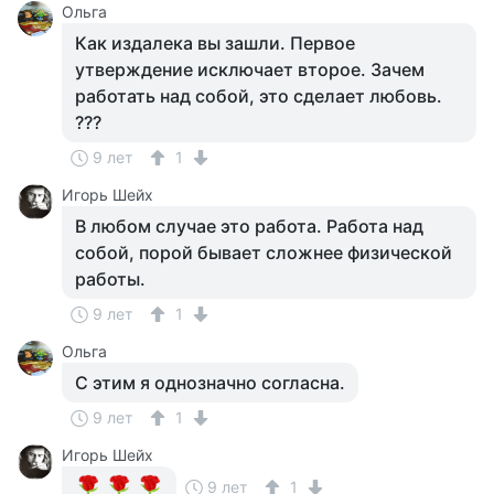
Ольга
Как издалека вы зашли. Первое
утверждение исключает второе. Зачем
работать над собой, это сделает любовь.
???
9 лет
1
Игорь Шейх
В любом случае это работа. Работа над
собой, порой бывает сложнее физической
работы.
9 лет
1
Ольга
С этим я однозначно согласна.
9 лет
1
Игорь Шейх
9 лет
1