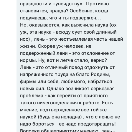
праздности и тунеядству» . Противно
становится, правда? Особенно, когда
подумаешь, что и ты подвержен.. .
Но, оказывается, как выяснила наука (ох
уж, эта наука - всюду сует свой длинный
нос) , лень - это неотъемлемая часть нашей
жизни. Скорее уж человек, не
подверженный лени - это отклонение от
нормы. Ну, вот и легче стало, верно?
Лень - это отличный повод отдохнуть от
напряженного труда на благо Родины,
фирмы или себя, любимого, набраться
новых сил. Однако возникает серьезная
проблема - как перейти от приятного
такого ничегонеделания к работе. Есть
мнение, подтвержденное все той же
наукой (будь она неладна) , что с ленью не
надо бороться - ее надо предотвращать!
Вопреки общепринятому мнению, лень -