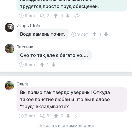
трудятся,просто труд обесценен.
9 лет
2
0
Игорь Шейх
Вода камень точит.
9 лет
1
Эвелина
Оно то так,але є багато но....
9 лет
1
Ольга
Вы прямо так твёрдо уверены! Откуда
такое понятие любви и что вы в слово
"труд" вкладываете?
9 лет
8
0
Показать все комментарии