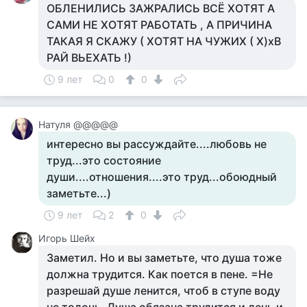
ОБЛЕНИЛИСЬ ЗАЖРАЛИСЬ ВСЁ ХОТЯТ А
САМИ НЕ ХОТЯТ РАБОТАТЬ , А ПРИЧИНА
ТАКАЯ Я СКАЖУ ( ХОТЯТ НА ЧУЖИХ ( Х)хВ
РАЙ ВЬЕХАТЬ !)
9 лет
0
0
Натуля @@@@@
интересно вы рассуждайте....любовь не
труд...это состояние
души....отношения....это труд...обоюдный
заметьте...)
9 лет
2
0
Игорь Шейх
Заметил. Но и вы заметьте, что душа тоже
должна трудится. Как поется в пене. =Не
разрешай душе ленится, чтоб в ступе воду