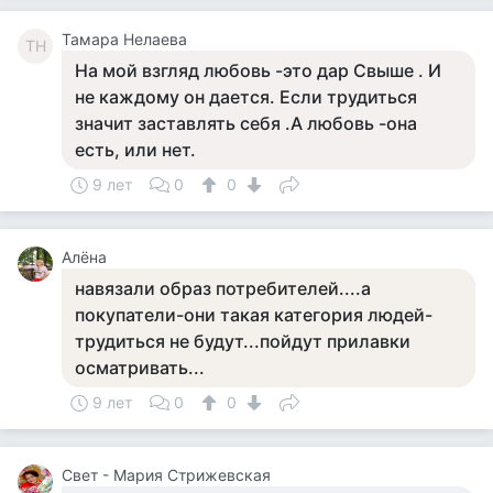
Тамара Нелаева
ТН
На мой взгляд любовь -это дар Свыше . И
не каждому он дается. Если трудиться
значит заставлять себя .А любовь -она
есть, или нет.
9 лет
0
0
Алёна
навязали образ потребителей....а
покупатели-они такая категория людей-
трудиться не будут...пойдут прилавки
осматривать...
9 лет
0
0
Свет - Мария Стрижевская