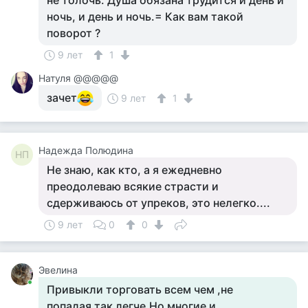
не толочь. Душа обязана трудится и день и
ночь, и день и ночь.= Как вам такой
поворот ?
9 лет
1
Натуля @@@@@
зачет
9 лет
1
Надежда Полюдина
НП
Не знаю, как кто, а я ежедневно
преодолеваю всякие страсти и
сдерживаюсь от упреков, это нелегко....
9 лет
0
0
Эвелина
Привыкли торговать всем чем ,не
попадая.так легче.Но многие и