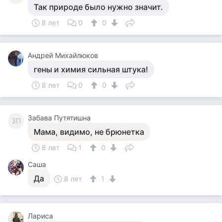
Так природе было нужно значит.
8 лет
0
0
Андрей Михайлюков
гены и химия сильная штука!
8 лет
0
0
Забава Путятишна
ЗП
Мама, видимо, не брюнетка
8 лет
1
0
Саша
Да
8 лет
1
Лариса