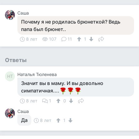
Саша
Почему я не родилась брюнеткой? Ведь
папа был брюнет..
8 лет
107
11
1
Ответы
Наталья Тюленева
НТ
Значит вы в маму. И вы довольно
симпатичная....
8 лет
1
0
Саша
Да
8 лет
1