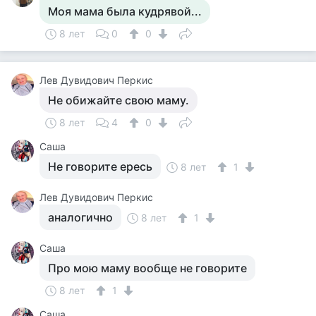
Моя мама была кудрявой...
8 лет
0
0
Лев Дувидович Перкис
Не обижайте свою маму.
8 лет
4
0
Саша
Не говорите ересь
8 лет
1
Лев Дувидович Перкис
аналогично
8 лет
1
Саша
Про мою маму вообще не говорите
8 лет
1
Саша