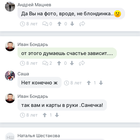
Андрей Мацнев
Да Вы на фото, вроде, не блондинка..
8 лет
0
0
Иван Бондарь
от этого думаешь счастье зависит....
8 лет
2
0
Саша
Нет конечно ж
8 лет
1
Иван Бондарь
так вам и карты в руки .Санечка!
8 лет
1
Наталья Шестакова
НШ