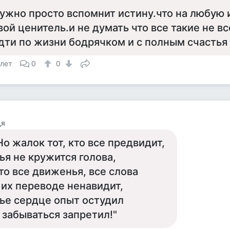
ужно просто вспомнит истину.что на любую 
вой ценитель.и не думать что все такие не в
дти по жизни бодрячком и с полным счастья
 лет
0
0
дя
Но жалок тот, кто все предвидит,
ья не кружится голова,
то все движенья, все слова
 их переводе ненавидит,
ье сердце опыт остудил
 забываться запретил!"