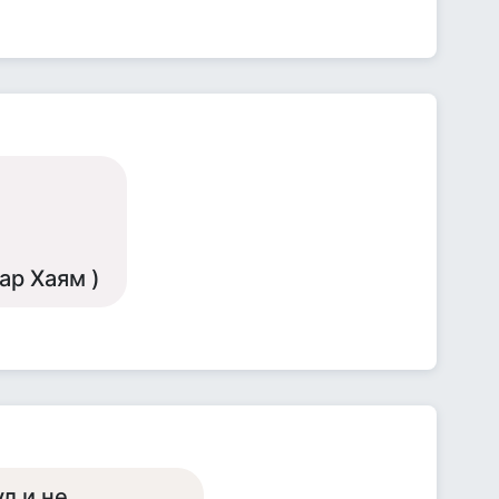
ар Хаям )
л и не