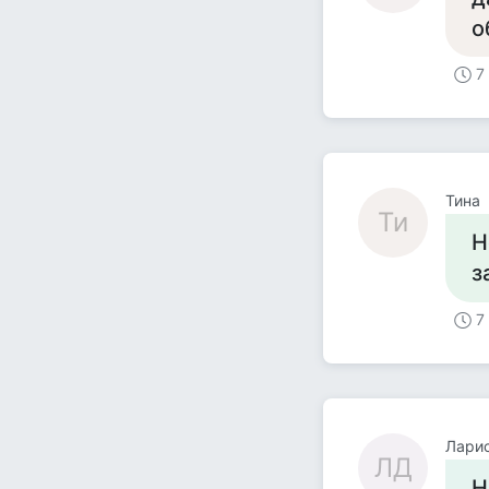
о
7
Тина
Ти
Н
з
7
Лари
ЛД
Н