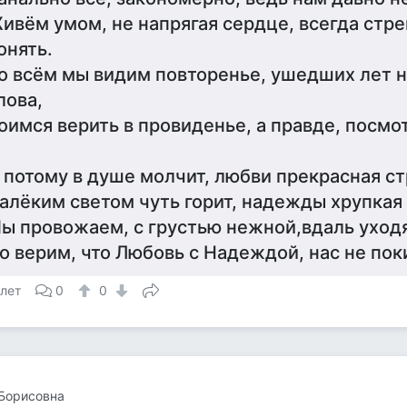
ивём умом, не напрягая сердце, всегда стр
онять.
о всём мы видим повторенье, ушедших лет
лова,
оимся верить в провиденье, а правде, посмот
 потому в душе молчит, любви прекрасная ст
алёким светом чуть горит, надежды хрупкая 
ы провожаем, с грустью нежной,вдаль уход
о верим, что Любовь с Надеждой, нас не по
 лет
0
0
Борисовна