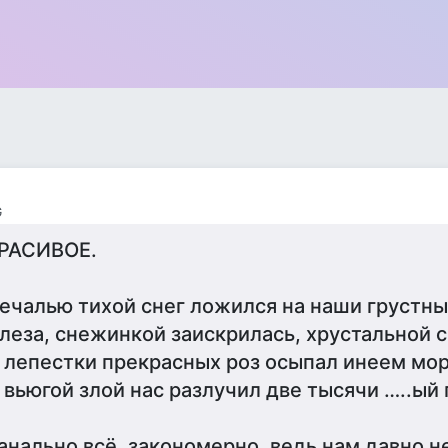
G
РАСИВОЕ.
ечалью тихой снег ложился на наши грустны
леза, снежинкой заискрилась, хрустальной с
 лепестки прекрасных роз осыпал инеем мор
 вьюгой злой нас разлучил две тысячи …..ый 
анально всё, закономерно, ведь нам давно не