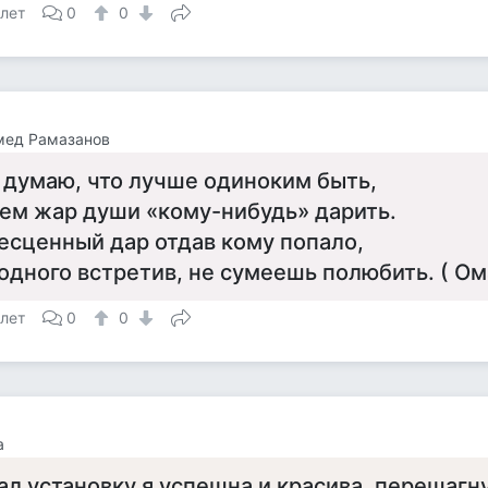
 лет
0
0
мед Рамазанов
 думаю, что лучше одиноким быть,
ем жар души «кому-нибудь» дарить.
есценный дар отдав кому попало,
одного встретив, не сумеешь полюбить. ( Ом
 лет
0
0
а
ал установку я успешна и красива, перешагну