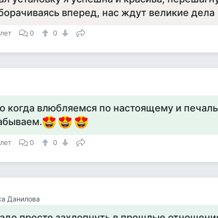
борачиваясь вперед, нас ждут великие дела
 лет
0
0
о когда влюбляемся по настоящему и печал
абываем.
 лет
0
0
са Данилова
адо просто захлопнуть в прошлые отношения