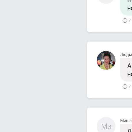
н
7
Людм
А
н
7
Миша
Ми
Д