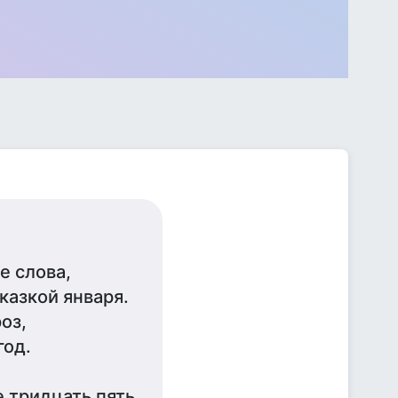
е слова,
казкой января.
оз,
год.
 тридцать пять,