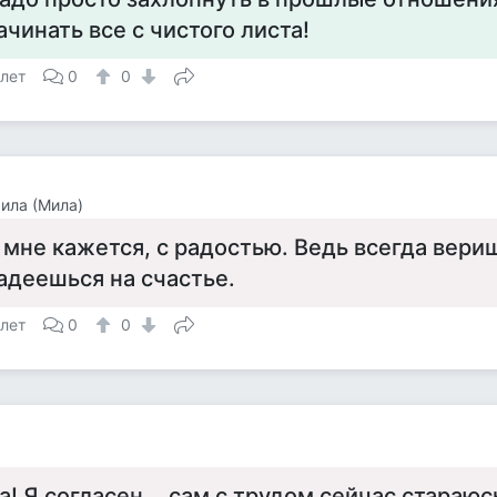
ачинать все с чистого листа!
 лет
0
0
ила (Мила)
 мне кажется, с радостью. Ведь всегда вери
адеешься на счастье.
 лет
0
0
а! Я согласен... сам с трудом сейчас стараюс