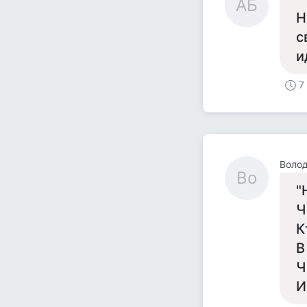
АБ
Н
с
и
7
Воло
Во
"
Ч
К
В
Ч
И