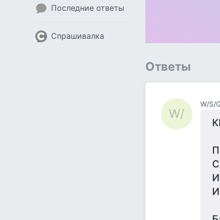
Последние ответы
Спрашивалка
Ответы
W/S/
W/
К
П
С
И
И
Б