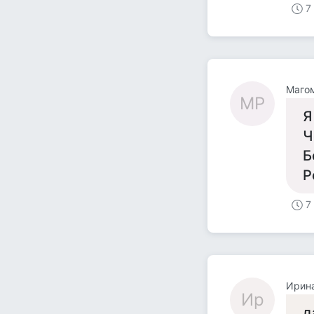
7
Маго
МР
Я
Ч
Б
Р
7
Ирин
Ир
д