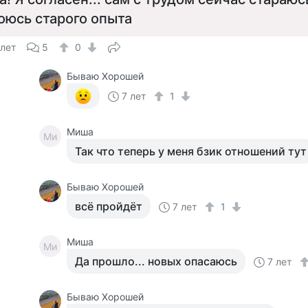
оюсь старого опыта
 лет
5
0
Бываю Хорошей
7 лет
1
Миша
Ми
Так что теперь у меня бзик отношений тут
Бываю Хорошей
всё пройдёт
7 лет
1
Миша
Ми
Да прошло... новых опасаюсь
7 лет
Бываю Хорошей