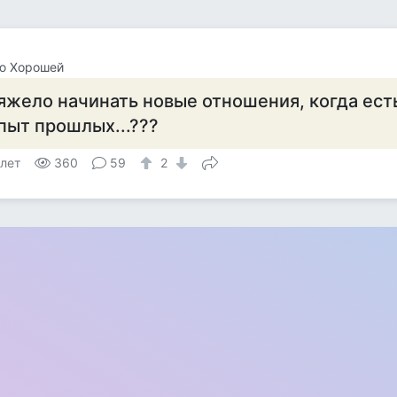
ю Хорошей
яжело начинать новые отношения, когда ест
пыт прошлых...???
 лет
360
59
2