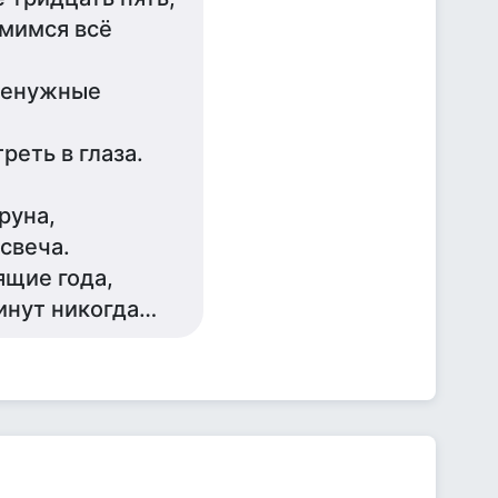
емимся всё
 ненужные
реть в глаза.
руна,
свеча.
ящие года,
кинут никогда…