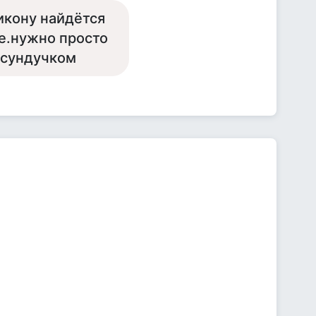
икону найдётся
се.нужно просто
 сундучком