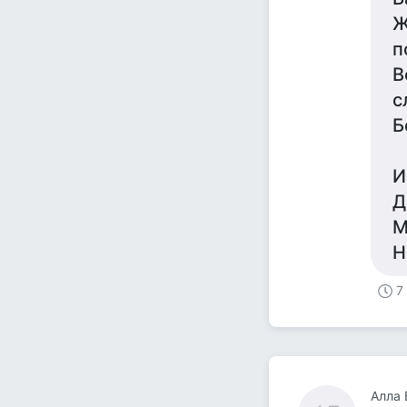
Ж
п
В
с
Б
И
Д
М
Н
7
Алла 