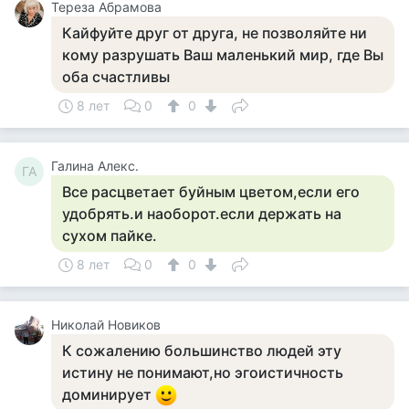
Тереза Абрамова
Кайфуйте друг от друга, не позволяйте ни
кому разрушать Ваш маленький мир, где Вы
оба счастливы
8 лет
0
0
Галина Алекс.
ГА
Все расцветает буйным цветом,если его
удобрять.и наоборот.если держать на
сухом пайке.
8 лет
0
0
Николай Новиков
К сожалению большинство людей эту
истину не понимают,но эгоистичность
доминирует