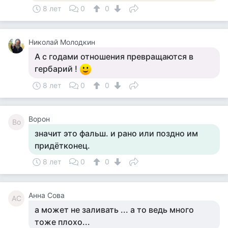
8 лет
0
0
Николай Молодкин
А с годами отношения превращаются в
гербарий !
8 лет
0
0
Ворон
Во
значит это фальш. и рано или поздно им
придётконец.
8 лет
0
0
Анна Сова
АС
а может не заливать ... а то ведь много
тоже плохо...