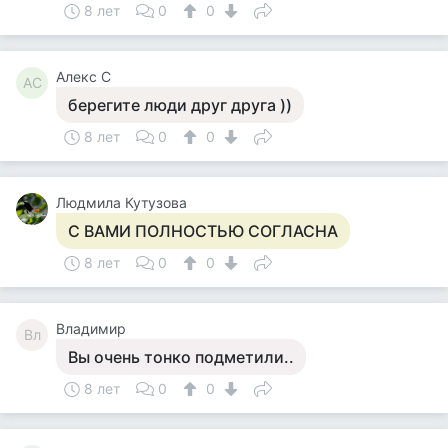
8 лет
0
0
Алекс С
АС
берегите люди друг друга ))
8 лет
0
0
Людмила Кутузова
С ВАМИ ПОЛНОСТЬЮ СОГЛАСНА
8 лет
0
0
Владимир
Вл
Вы очень тонко подметили..
8 лет
0
0