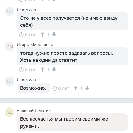
Людмила
Лю
Это не у всех получается (не имею ввиду
себя)
8 лет
1
Игорь Мироненко
ИМ
тогда нужно просто задавать вопросы.
Хоть на один да ответит
8 лет
1
Людмила
Лю
Возможно.
8 лет
1
Алексей Шмагин
АШ
Все несчастья мы творим своими же
руками.