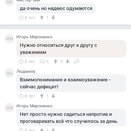
МБ
да очень но надеюс одумаются
8 лет
1
Игорь Мироненко
ИМ
Нужно относиться друг к другу с
уважением
8 лет
5
0
Людмила
Лю
Взаимопонимание и взаимоуважение -
сейчас дефицит!
8 лет
1
Игорь Мироненко
ИМ
Нет просто нужно садиться напротив и
проговаривать всё что случилось за день.
8 лет
1