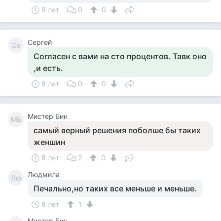
8 лет
0
0
Сергей
Се
Согласен с вами на сто процентов. Тавк оно
,и есть.
8 лет
0
0
Мистер Бин
МБ
самый верный решения поболше бы таких
женшин
8 лет
2
0
Людмила
Лю
Печально,но таких все меньше и меньше.
8 лет
1
Мистер Бин