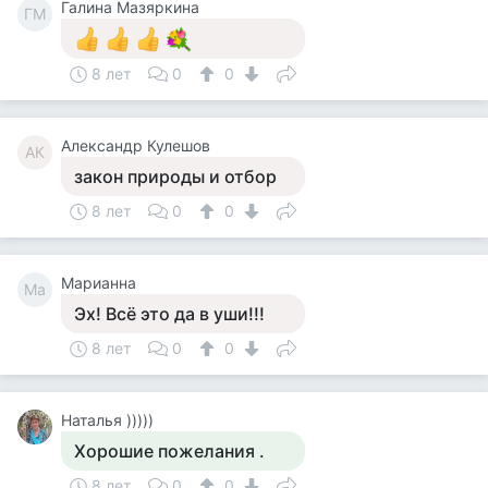
Галина Мазяркина
ГМ
8 лет
0
0
Александр Кулешов
АК
закон природы и отбор
8 лет
0
0
Марианна
Ма
Эх! Всё это да в уши!!!
8 лет
0
0
Наталья )))))
Хорошие пожелания .
8 лет
0
0