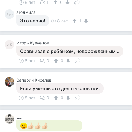
8 лет
1
0
Людмила
Лю
Это верно!
8 лет
1
Игорь Кузнецов
ИК
Сравнивал с ребёнком, новорожденным ..
8 лет
0
0
Валерий Киселев
Если умеешь это делать словами.
8 лет
0
0
L….