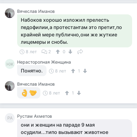
Вячеслав Иманов
Набоков хорошо изложил прелесть
педофилии,а протестантам это претит,по
крайней мере публично,они же жуткие
лицемеры и снобы.
8 лет
2
0
Нерасторопная Женщина
НЖ
Понятно.
8 лет
1
Вячеслав Иманов
8 лет
1
Рустам Ахметов
РА
они и женщин на параде 9 мая
осудили...типо вызывают животное