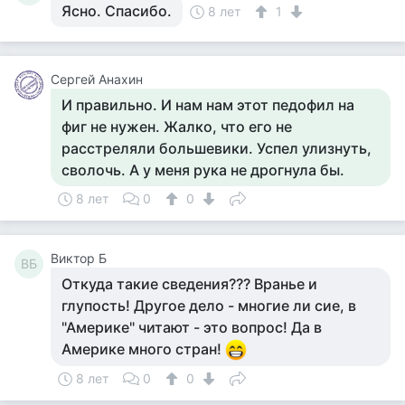
Ясно. Спасибо.
8 лет
1
Сергей Анахин
И правильно. И нам нам этот педофил на
фиг не нужен. Жалко, что его не
расстреляли большевики. Успел улизнуть,
сволочь. А у меня рука не дрогнула бы.
8 лет
0
0
Виктор Б
ВБ
Откуда такие сведения??? Вранье и
глупость! Другое дело - многие ли сие, в
"Америке" читают - это вопрос! Да в
Америке много стран!
8 лет
0
0