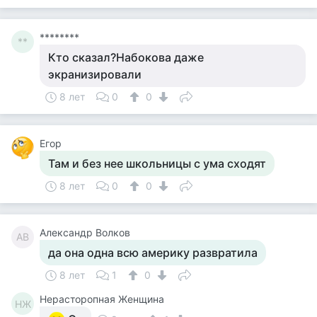
********
**
Кто сказал?Набокова даже
экранизировали
8 лет
0
0
Егор
Там и без нее школьницы с ума сходят
8 лет
0
0
Александр Волков
АВ
да она одна всю америку развратила
8 лет
1
0
Нерасторопная Женщина
НЖ