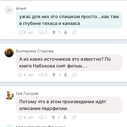
Агент
Аг
ужас для них это слишком просто...как там
в глубине техаса и канзаса
8 лет
0
0
Екатерина Старова
А из каких источников это известно? По
книге Набокова снят фильм....
8 лет
0
0
Гия Гогохия
Потому что в этом произведении идёт
описание педофилии.
8 лет
1
0
Нерасторопная Женщина