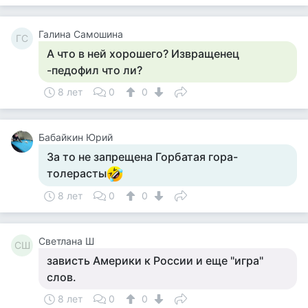
Галина Самошина
ГС
А что в ней хорошего? Извращенец
-педофил что ли?
8 лет
0
0
Бабайкин Юрий
За то не запрещена Горбатая гора-
толерасты
8 лет
0
0
Светлана Ш
СШ
зависть Америки к России и еще "игра"
слов.
8 лет
0
0