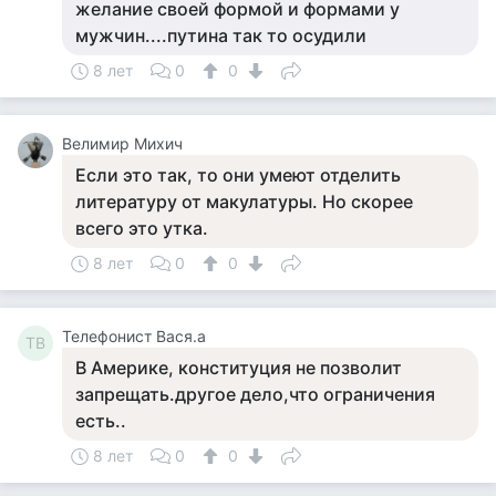
желание своей формой и формами у
мужчин....путина так то осудили
8 лет
0
0
Велимир Михич
Если это так, то они умеют отделить
литературу от макулатуры. Но скорее
всего это утка.
8 лет
0
0
Телефонист Вася.а
ТВ
В Америке, конституция не позволит
запрещать.другое дело,что ограничения
есть..
8 лет
0
0