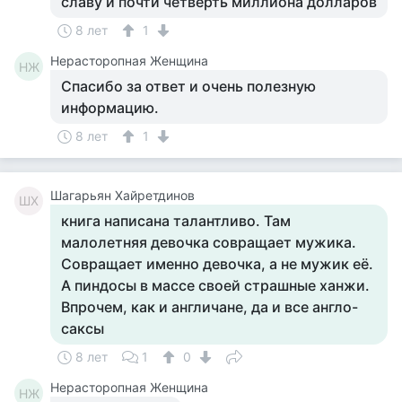
славу и почти четверть миллиона долларов
8 лет
1
Нерасторопная Женщина
НЖ
Спасибо за ответ и очень полезную
информацию.
8 лет
1
Шагарьян Хайретдинов
ШХ
книга написана талантливо. Там
малолетняя девочка совращает мужика.
Совращает именно девочка, а не мужик её.
А пиндосы в массе своей страшные ханжи.
Впрочем, как и англичане, да и все англо-
саксы
8 лет
1
0
Нерасторопная Женщина
НЖ