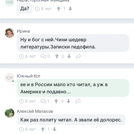
НЖ
Да?
8 лет
1
Ирина
Ну и бог с ней.Чини шедевр
литературы.Записки педофила.
8 лет
0
0
Южный Кот
ЮК
ее и в России мало кто читал, а уж в
Америке и подавно...
8 лет
1
0
Алексей Малахов
Как раз лолиту читал. А звали её долорес.
8 лет
1