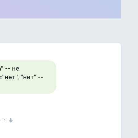
" -- не
нет", "нет" --
1