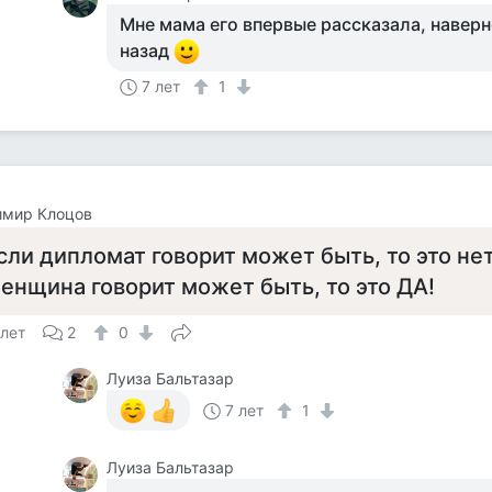
Мне мама его впервые рассказала, наверн
назад
7 лет
1
имир Клоцов
сли дипломат говорит может быть, то это нет
енщина говорит может быть, то это ДА!
 лет
2
0
Луиза Бальтазар
7 лет
1
Луиза Бальтазар