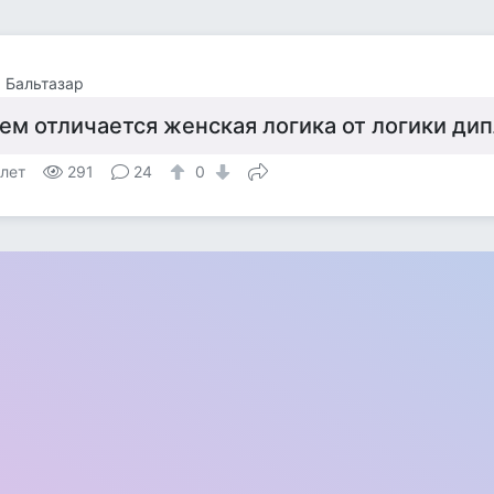
 Бальтазар
ем отличается женская логика от логики ди
 лет
291
24
0