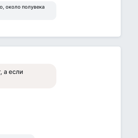
о, около полувека
, а если