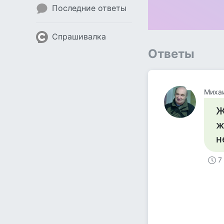
Последние ответы
Спрашивалка
Ответы
Миха
Ж
ж
н
7