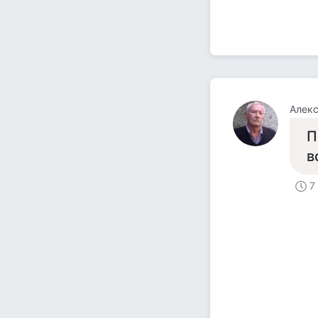
П
в
7