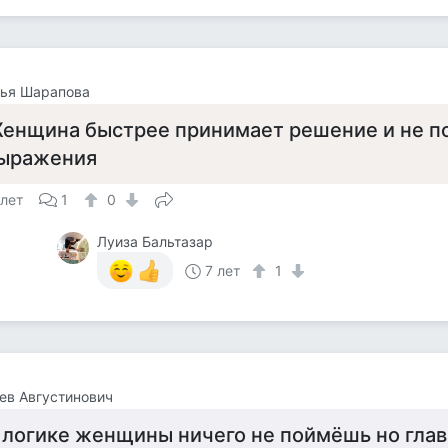
лья Шарапова
енщина быстрее принимает решение и не п
ыражения
 лет
1
0
Луиза Бальтазар
7 лет
1
ев Августинович
 логике женщины ничего не поймёшь но гла