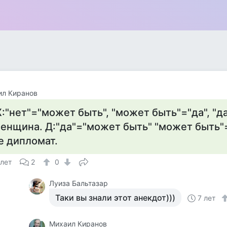
ил Киранов
:"нет"="может быть", "может быть"="да", "да
енщина. Д:"да"="может быть" "может быть"="
е дипломат.
 лет
2
0
Луиза Бальтазар
Таки вы знали этот анекдот)))
7 лет
Михаил Киранов