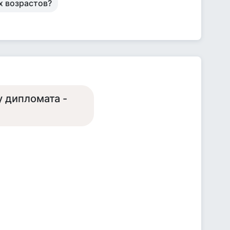
х возрастов?
у дипломата -