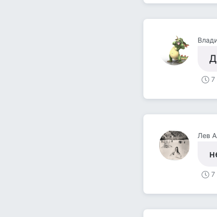
Влад
Д
7
Лев А
н
7