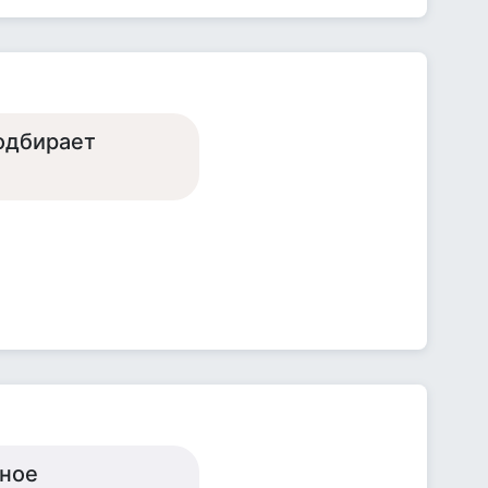
одбирает
вное