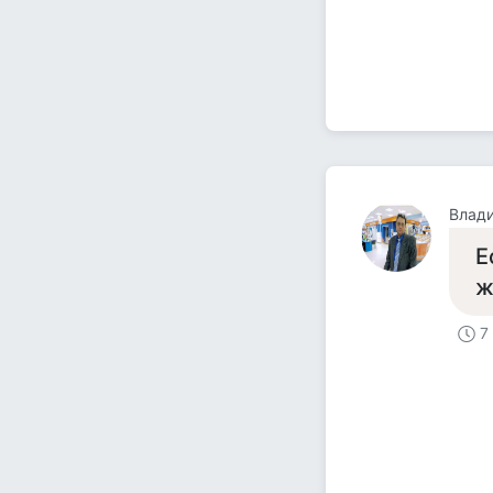
Влад
Е
ж
7