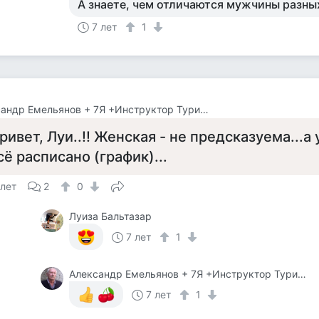
А знаете, чем отличаются мужчины разны
7 лет
1
Александр Емельянов + 7Я +Инструктор Туризма
ривет, Луи..!! Женская - не предсказуема...а 
сё расписано (график)...
 лет
2
0
Луиза Бальтазар
7 лет
1
Александр Емельянов + 7Я +Инструктор Туризма
7 лет
1