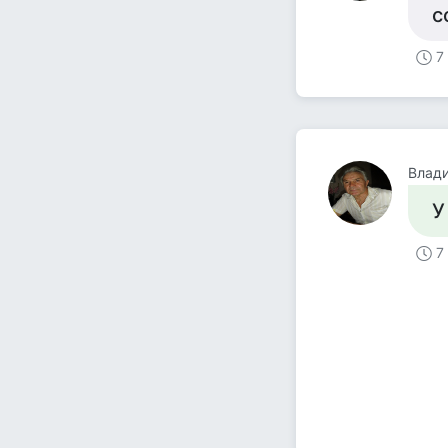
с
7
Влад
У
7