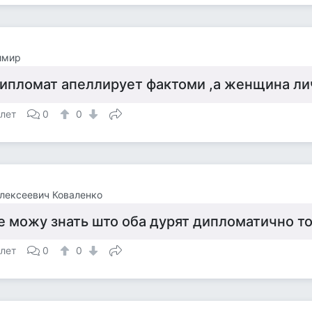
имир
ипломат апеллирует фактоми ,а женщина ли
 лет
0
0
лексеевич Коваленко
е можу знать што оба дурят дипломатично то
 лет
0
0