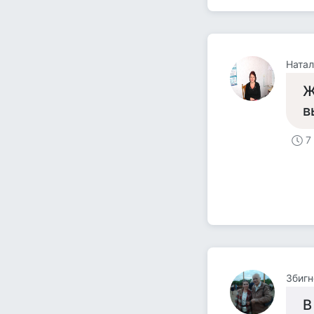
Ната
Ж
в
7
Збигн
В