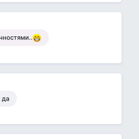
чностями..
 да