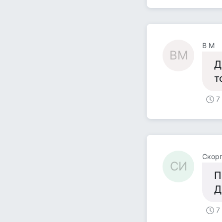
В М
ВМ
Д
т
7
Скор
СИ
П
Д
7