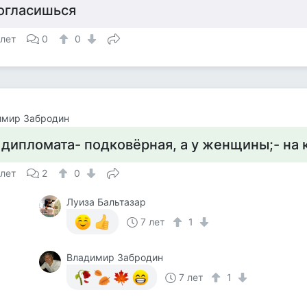
огласишься
 лет
0
0
имир Забродин
 дипломата- подковёрная, а у женщины;- на 
 лет
2
0
Луиза Бальтазар
7 лет
1
Владимир Забродин
7 лет
1