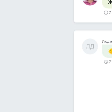
Ж
7
Людм
ЛД
7