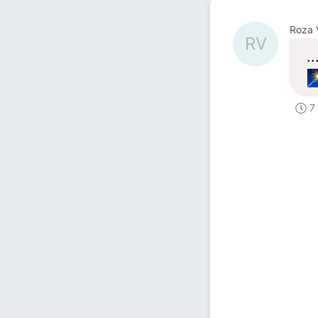
Roza 
RV
.
7