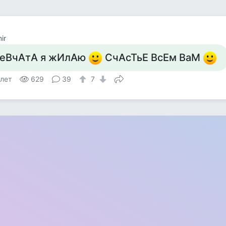
ir
еВчАтА я жИлАю
СчАсТьЕ ВсЕм ВаМ
 лет
629
39
7