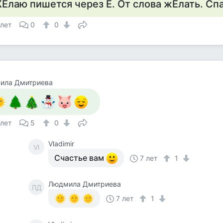
Елаю пишется через Е. От слова жЕлать. Сп
 лет
0
0
ила Дмитриева
 лет
5
0
Vladimir
Vl
Счастье вам
7 лет
1
Людмила Дмитриева
ЛД
7 лет
1