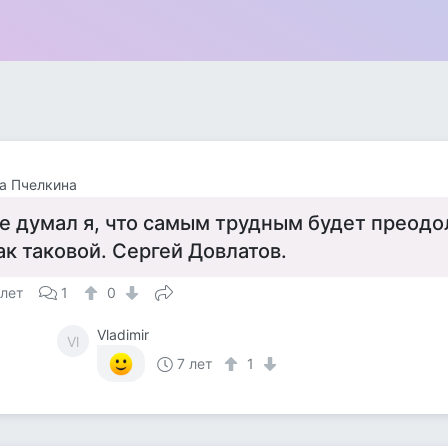
а Пчелкина
е думал я, что самым трудным будет преод
ак таковой. Сергей Довлатов.
 лет
1
0
Vladimir
Vl
7 лет
1