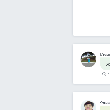
Милан
ж
7
Ольг