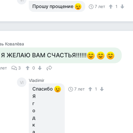
Прошу прощение
7 лет
1
вь Ковалёва
 Я ЖЕЛАЮ ВАМ СЧАСТЬЯ!!!!!!
 лет
3
0
Vladimir
Vl
Спасибо
7 лет
1
Я
г
о
д
к
а