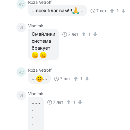
Roza Vetroff
RV
...всех благ вам!!!
...
7 лет
1
Vladimir
Vl
Смайлики
7 лет
1
система
бракует
Roza Vetroff
RV
...
...
7 лет
1
Vladimir
Vl
......
7 лет
1
.
.
.
.