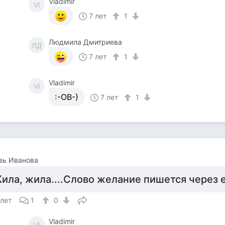
Vladimir
Vl
7 лет
1
Людмила Дмитриева
ЛД
7 лет
1
Vladimir
Vl
:-OB-)
7 лет
1
вь Иванова
ила, жила....Слово желание пишется через е
 лет
1
0
Vladimir
Vl