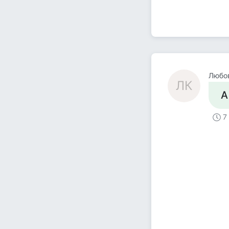
Любо
ЛК
А
7