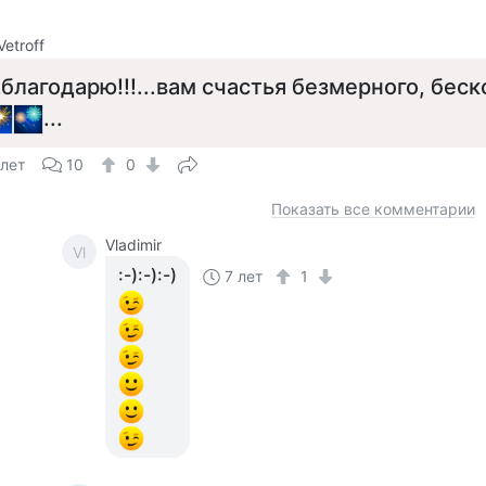
Vetroff
..благодарю!!!...вам счастья безмерного, беск
...
 лет
10
0
Показать все комментарии
Vladimir
Vl
:-):-):-)
7 лет
1