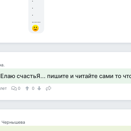
.
.
......
а.
Елаю счастьЯ... пишите и читайте сами то чт
 лет
0
0
а Чернышева