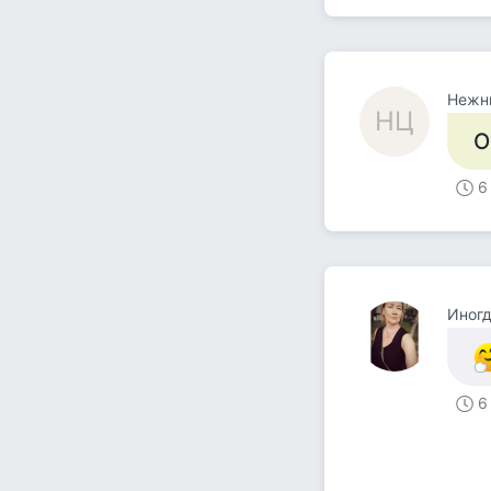
Нежны
НЦ
О
6
Иногд
6