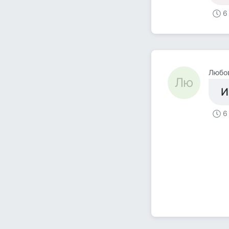
6
Любо
Лю
И
6