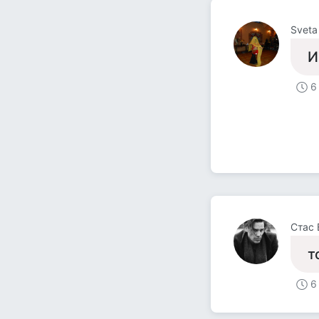
Sveta
И
6
Стас 
т
6