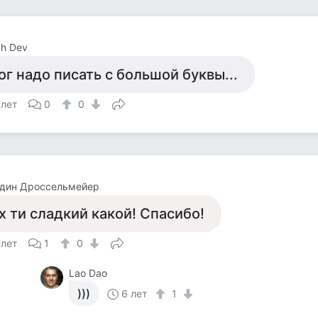
h Dev
ог надо писать с большой буквы...
 лет
0
0
один Дроссельмейер
х ти сладкий какой! Спасибо!
 лет
1
0
Lao Dao
)))
6 лет
1