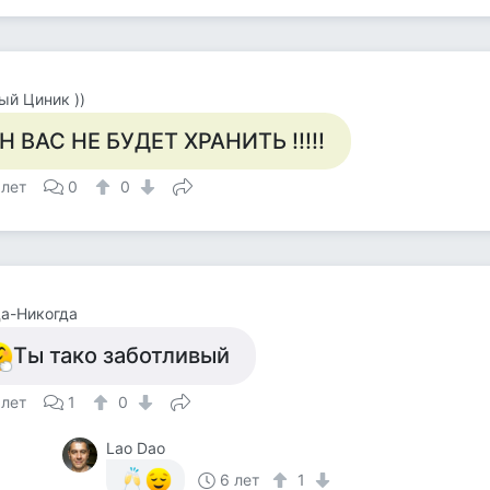
й Циник ))
Н ВАС НЕ БУДЕТ ХРАНИТЬ !!!!!
 лет
0
0
а-Никогда
Ты тако заботливый
 лет
1
0
Lao Dao
6 лет
1