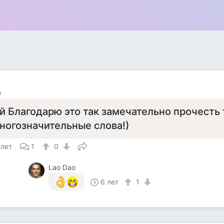
а
й Благодарю это так замечательно прочесть 
ногозначительные слова!)
 лет
1
0
Lao Dao
6 лет
1