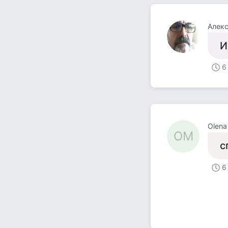
Алек
И
6
Olena
OM
с
6