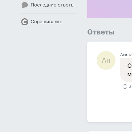
Последние ответы
Спрашивалка
Ответы
Анют
Ан
О
м
6