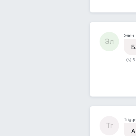
Элен
Эл
Б
6
Trigg
Tr
А