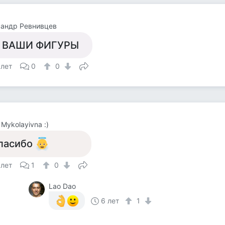
сандр Ревнивцев
 ВАШИ ФИГУРЫ
 лет
0
0
 Mykolayivna :)
пасибо
 лет
1
0
Lao Dao
6 лет
1