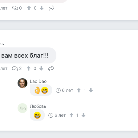
 лет
0
0
вь
 вам всех благ!!!
 лет
2
0
Lao Dao
6 лет
1
Любовь
Лю
6 лет
1