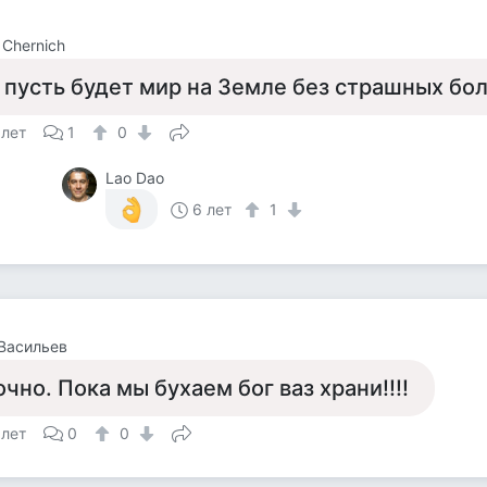
 Chernich
 пусть будет мир на Земле без страшных бо
 лет
1
0
Lao Dao
6 лет
1
Васильев
очно. Пока мы бухаем бог ваз храни!!!!
 лет
0
0