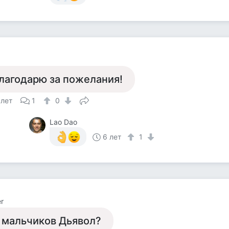
лагодарю за пожелания!
 лет
1
0
Lao Dao
6 лет
1
er
 мальчиков Дьявол?