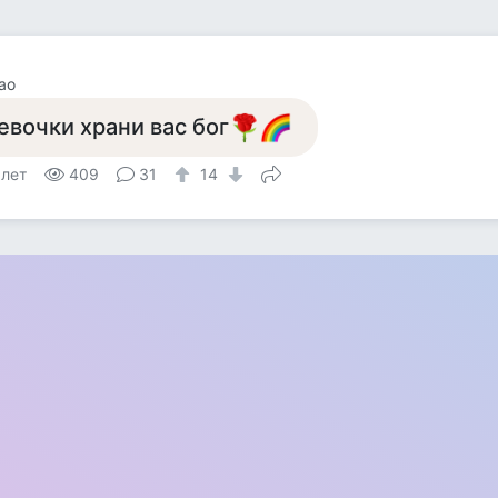
ao
евочки храни вас бог
 лет
409
31
14