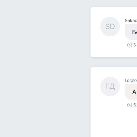
Sekac
SD
Б
6
Госп
ГД
А
6