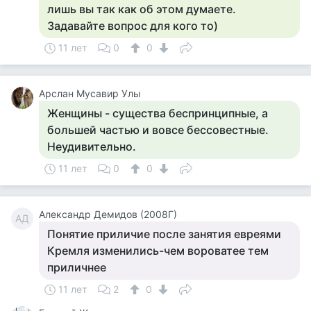
лишь вы так как об этом думаете.
Задавайте вопрос для кого то)
11 лет
0
0
Арслан Мусавир Улы
Женщины - существа беспринципные, а
большей частью и вовсе бессовестные.
Неудивительно.
11 лет
0
0
Александр Демидов (2008Г)
АД
Понятие приличие после занятия евреями
Кремля изменились-чем вороватее тем
приличнее
11 лет
2
0