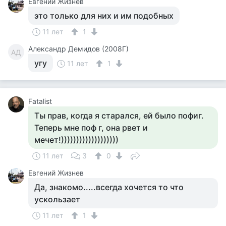
Евгений Жизнев
это только для них и им подобных
11 лет
1
Александр Демидов (2008Г)
АД
угу
11 лет
1
Fatalist
Ты прав, когда я старался, ей было пофиг.
Теперь мне поф г, она рвет и
мечет!)))))))))))))))))))
11 лет
3
0
Евгений Жизнев
Да, знакомо.....всегда хочется то что
ускользает
11 лет
1