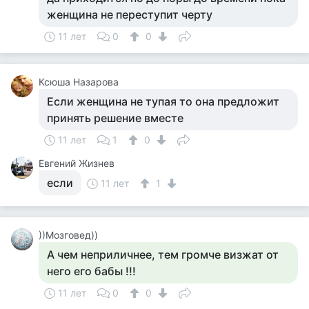
женщина не переступит черту
11 лет
0
0
Ксюша Назарова
Если женщина не тупая то она предложит
принять решение вместе
11 лет
1
0
Евгений Жизнев
если
11 лет
1
))Мозговед))
А чем неприличнее, тем громче визжат от
него его бабы !!!
11 лет
0
0