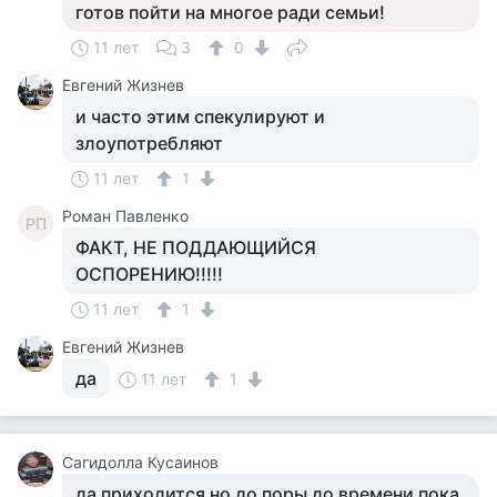
готов пойти на многое ради семьи!
11 лет
3
0
Евгений Жизнев
и часто этим спекулируют и
злоупотребляют
11 лет
1
Роман Павленко
РП
ФАКТ, НЕ ПОДДАЮЩИЙСЯ
ОСПОРЕНИЮ!!!!!
11 лет
1
Евгений Жизнев
да
11 лет
1
Сагидолла Кусаинов
да приходится но до поры до времени пока