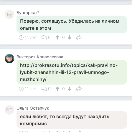
Бунтарка)*
Бу
Поверю, соглашусь. Убедилась на личном
опыте в этом
11 лет
0
0
Виктория Криволесова
http://prokrasotu.info/topics/kak-pravilno-
lyubit-zhenshhin-ili-12-pravil-umnogo-
muzhchiny/
11 лет
0
0
Ольга Остапчук
ОО
если любят, то всегда будут находить
компромис