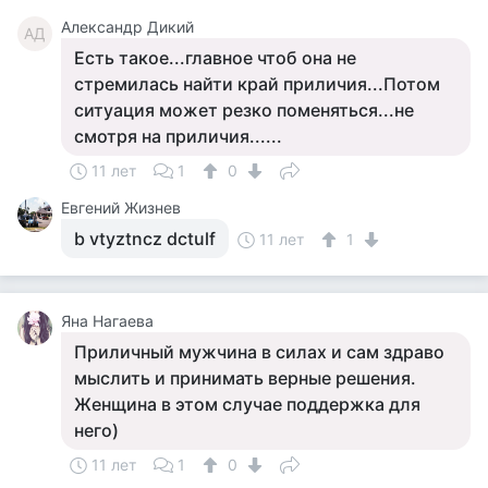
Александр Дикий
АД
Есть такое...главное чтоб она не
стремилась найти край приличия...Потом
ситуация может резко поменяться...не
смотря на приличия......
11 лет
1
0
Евгений Жизнев
b vtyztncz dctulf
11 лет
1
Яна Нагаева
Приличный мужчина в силах и сам здраво
мыслить и принимать верные решения.
Женщина в этом случае поддержка для
него)
11 лет
1
0