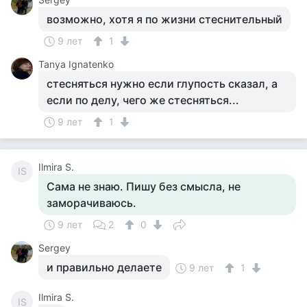
возможно, хотя я по жизни стеснительный
9 лет
1
Tanya Ignatenko
стесняться нужно если глупость сказал, а
если по делу, чего же стесняться...
9 лет
1
Ilmira S.
IS
Сама не знаю. Пишу без смысла, не
заморачиваюсь.
9 лет
2
0
Sergey
и правильно делаете
9 лет
1
Ilmira S.
IS