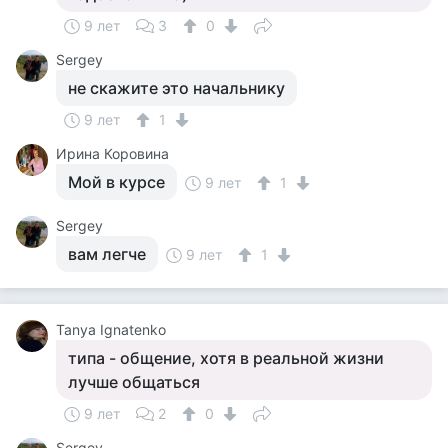
9 лет
3
0
Sergey
не скажите это начальнику
9 лет
1
Ирина Коровина
Мой в курсе
9 лет
1
Sergey
вам легче
9 лет
1
Tanya Ignatenko
типа - общение, хотя в реальной жизни
лучше общаться
9 лет
2
0
Sergey