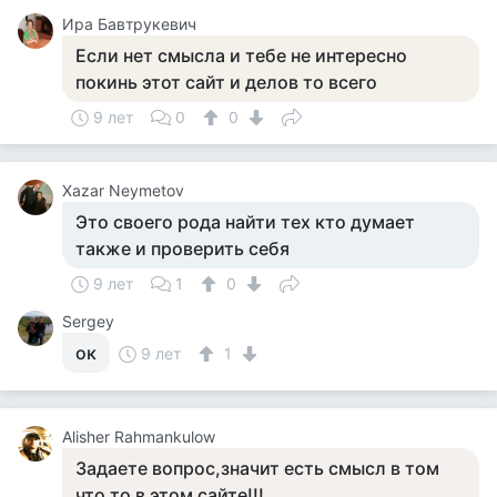
Ира Бавтрукевич
Если нет смысла и тебе не интересно
покинь этот сайт и делов то всего
9 лет
0
0
Xazar Neymetov
Это своего рода найти тех кто думает
также и проверить себя
9 лет
1
0
Sergey
ок
9 лет
1
Alisher Rahmankulow
Задаете вопрос,значит есть смысл в том
что то в этом сайте!!!