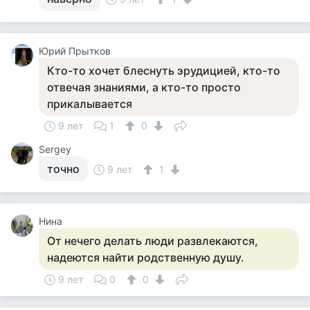
Юрий Прытков
Кто-то хочет блеснуть эрудицией, кто-то
отвечая знаниями, а кто-то просто
прикалывается
9 лет
1
0
Sergey
точно
9 лет
1
Нина
От нечего делать люди развлекаются,
надеются найти родственную душу.
9 лет
0
0