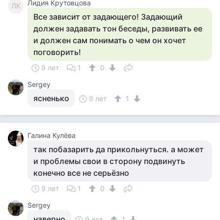
Лидия Крутовцова
ЛК
Все зависит от задающего! Задающий
должен задавать тон беседы, развивать ее
и должен сам понимать о чем он хочет
поговорить!
9 лет
1
0
Sergey
ясненько
9 лет
1
Галина Кулёва
так побазарить да прикольнуться. а может
и проблемы свои в сторону подвинуть
конечно все не серьёзно
9 лет
1
0
Sergey
наверно
9 лет
1