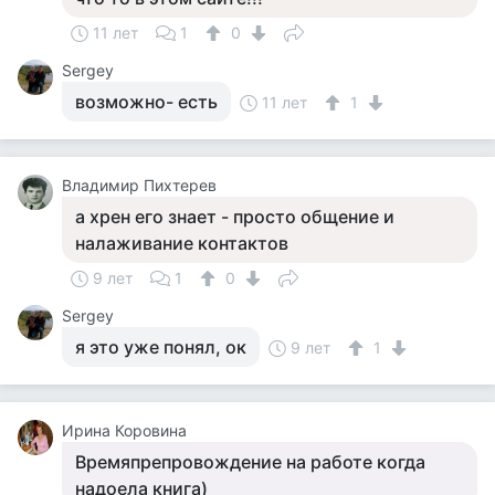
11 лет
1
0
Sergey
возможно- есть
11 лет
1
Владимир Пихтерев
а хрен его знает - просто общение и
налаживание контактов
9 лет
1
0
Sergey
я это уже понял, ок
9 лет
1
Ирина Коровина
Времяпрепровождение на работе когда
надоела книга)