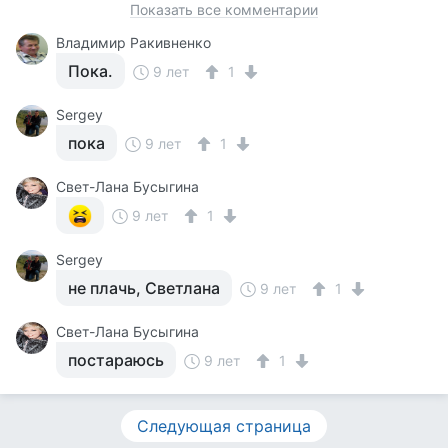
Показать все комментарии
Владимир Ракивненко
Пока.
9 лет
1
Sergey
пока
9 лет
1
Свет-Лана Бусыгина
9 лет
1
Sergey
не плачь, Светлана
9 лет
1
Свет-Лана Бусыгина
постараюсь
9 лет
1
Следующая страница