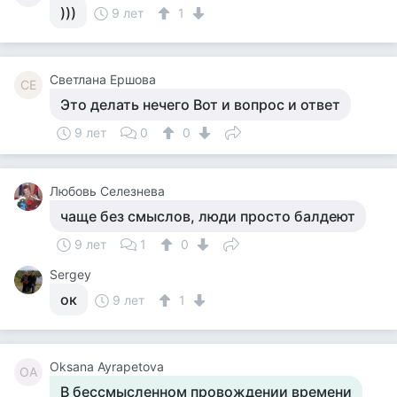
)))
9 лет
1
Светлана Ершова
СЕ
Это делать нечего Вот и вопрос и ответ
9 лет
0
0
Любовь Селезнева
чаще без смыслов, люди просто балдеют
9 лет
1
0
Sergey
ок
9 лет
1
Oksana Ayrapetova
OA
В бессмысленном провождении времени