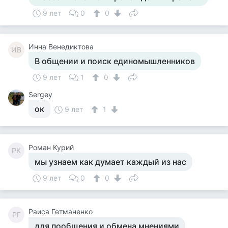
9 лет
0
0
Инна Венедиктова
ИВ
В общении и поиск единомышленников
9 лет
1
0
Sergey
ок
9 лет
1
Роман Курий
РК
мы узнаем как думает каждый из нас
9 лет
0
0
Раиса Гетманенко
РГ
для пообщения и обмена мнениями