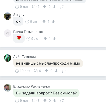
9 лет
2
0
Sergey
ок
9 лет
1
Раиса Гетманенко
РГ
9 лет
1
Лайт Темнова
не видишь смысла-проходи мимо
10 лет
0
0
Владимир Ракивненко
Вы задали вопрос? Без смысла?
9 лет
8
0