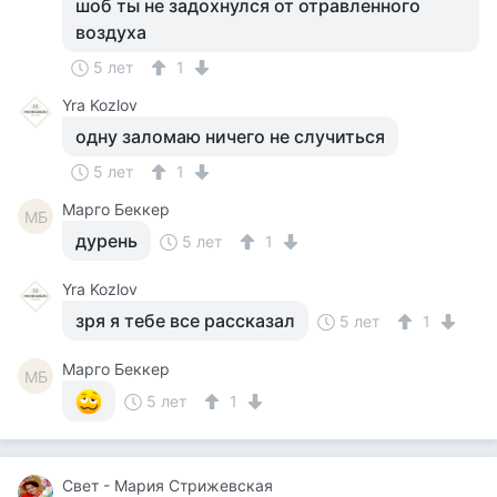
шоб ты не задохнулся от отравленного
воздуха
5 лет
1
Yra Kozlov
одну заломаю ничего не случиться
5 лет
1
Mарго Беккер
MБ
дурень
5 лет
1
Yra Kozlov
зря я тебе все рассказал
5 лет
1
Mарго Беккер
MБ
5 лет
1
Свет - Мария Стрижевская