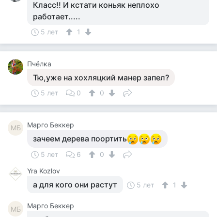
Класс!! И кстати коньяк неплохо
работает.....
5 лет
1
Пчёлка
Тю,уже на хохляцкий манер запел?
5 лет
0
0
Mарго Беккер
MБ
зачеем дерева поортить
5 лет
6
0
Yra Kozlov
а для кого они растут
5 лет
1
Mарго Беккер
MБ