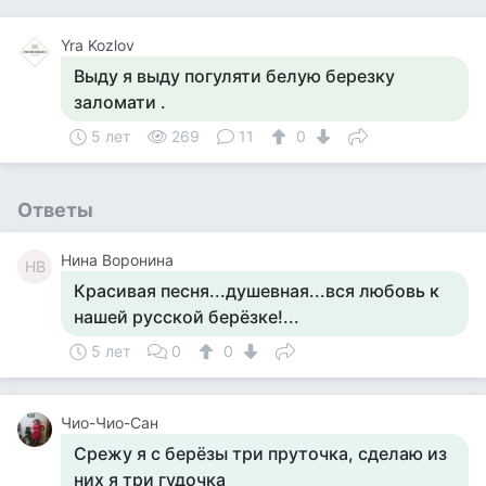
Yra Kozlov
Выду я выду погуляти белую березку
заломати .
5 лет
269
11
0
Ответы
Нина Воронина
НВ
Красивая песня...душевная...вся любовь к
нашей русской берёзке!...
5 лет
0
0
Чио-Чио-Сан
Срежу я с берёзы три пруточка, сделаю из
них я три гудочка