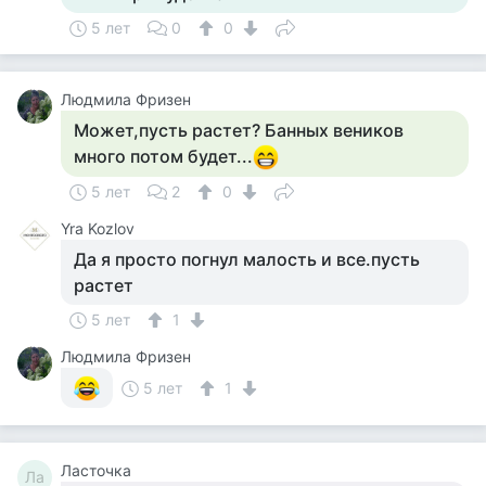
5 лет
0
0
Людмила Фризен
Может,пусть растет? Банных веников
много потом будет...
5 лет
2
0
Yra Kozlov
Да я просто погнул малость и все.пусть
растет
5 лет
1
Людмила Фризен
5 лет
1
Ласточка
Ла