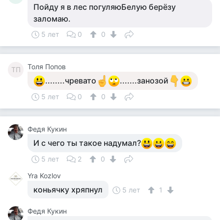
Пойду я в лес погуляюБелую берёзу
заломаю.
5 лет
0
0
Толя Попов
ТП
........чревато
.......занозой
5 лет
0
0
Федя Кукин
И с чего ты такое надумал?
5 лет
2
0
Yra Kozlov
коньячку хряпнул
5 лет
1
Федя Кукин