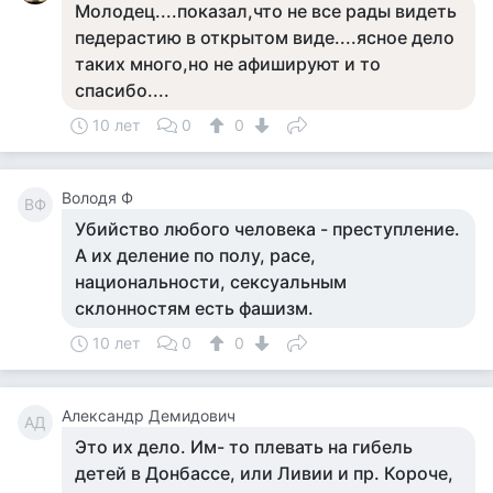
Молодец....показал,что не все рады видеть
педерастию в открытом виде....ясное дело
таких много,но не афишируют и то
спасибо....
10 лет
0
0
Володя Ф
ВФ
Убийство любого человека - преступление.
А их деление по полу, расе,
национальности, сексуальным
склонностям есть фашизм.
10 лет
0
0
Александр Демидович
АД
Это их дело. Им- то плевать на гибель
детей в Донбассе, или Ливии и пр. Короче,