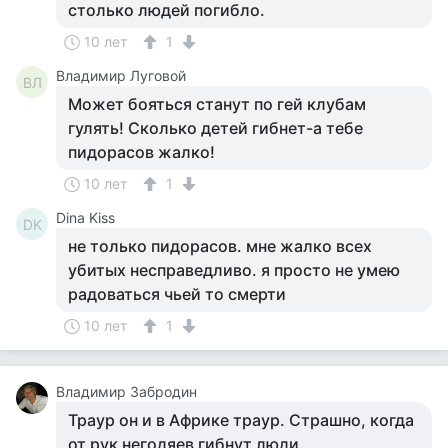
столько людей погибло.
10 лет
1
Владимир Луговой
ВЛ
Может бояться станут по гей клубам
гулять! Сколько детей гибнет-а тебе
пидорасов жалко!
10 лет
1
Dina Kiss
DK
не только пидорасов. мне жалко всех
убитых несправедливо. я просто не умею
радоваться чьей то смерти
10 лет
1
Владимир Забродин
Траур он и в Африке траур. Страшно, когда
от рук негодяев гибнут люди.