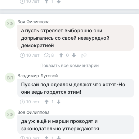
10 лет
1
Зоя Филиппова
ЗФ
а пусть стреляет выборочно они
допрыгались со своей незаурядной
демократией
10 лет
8
0
Показать все комментарии
Владимир Луговой
ВЛ
Пускай под одеялом делают что хотят-Но
они ведь гордятся этим!
10 лет
1
Зоя Филиппова
ЗФ
да уж ещё и марши проводят и
законодательно утверждаются
10 лет
1