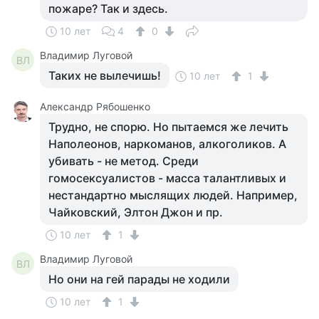
пожаре? Так и здесь.
10 лет
4
0
Владимир Луговой
ВЛ
Таких не вылечишь!
10 лет
1
Александр Рябошенко
Трудно, не спорю. Но пытаемся же лечить
Наполеонов, наркоманов, алкоголиков. А
убивать - не метод. Среди
гомосексуалистов - масса талантливых и
нестандартно мыслящих людей. Например,
Чайковский, Элтон Джон и пр.
10 лет
1
Владимир Луговой
ВЛ
Но они на гей парады не ходили
10 лет
1