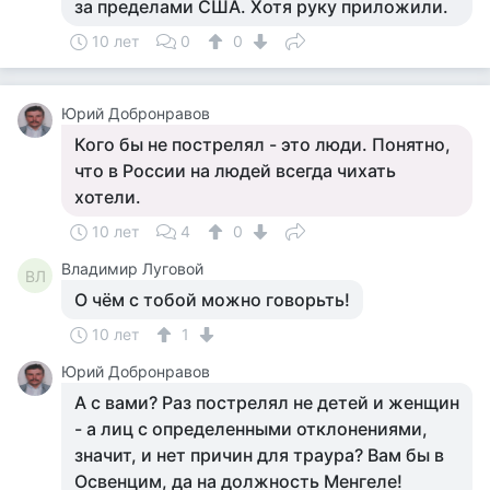
за пределами США. Хотя руку приложили.
10 лет
0
0
Юрий Добронравов
Кого бы не пострелял - это люди. Понятно,
что в России на людей всегда чихать
хотели.
10 лет
4
0
Владимир Луговой
ВЛ
О чём с тобой можно говорьть!
10 лет
1
Юрий Добронравов
А с вами? Раз пострелял не детей и женщин
- а лиц с определенными отклонениями,
значит, и нет причин для траура? Вам бы в
Освенцим, да на должность Менгеле!