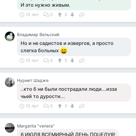
И это нужно живым.
10 лет
0
0
Владимир Вельский
Но и не садистов и извергов, а просто
слегка больных
10 лет
0
0
Нуриет Шадже
..кто б ни были пострадали люди...изза
чьей то дурости...
10 лет
0
0
Margarita "venera"
6 ИЮЛЯ ВСЕМИРНЫЙ ДЕНЬ ПОЦЕЛУЯ!