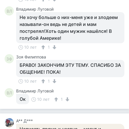
Владимир Луговой
ВЛ
Не хочу больше о них-меня уже и злодеем
называли-он ведь не детей и мам
пострелял!Хоть один мужик нашёлся! В
голубой Америке!
10 лет
1
Зоя Филиппова
ЗФ
БРАВО! ЗАКОНЧИМ ЭТУ ТЕМУ. СПАСИБО ЗА
ОБЩЕНИЕ! ПОКА!
10 лет
1
Владимир Луговой
ВЛ
Ок
10 лет
1
А** Д***