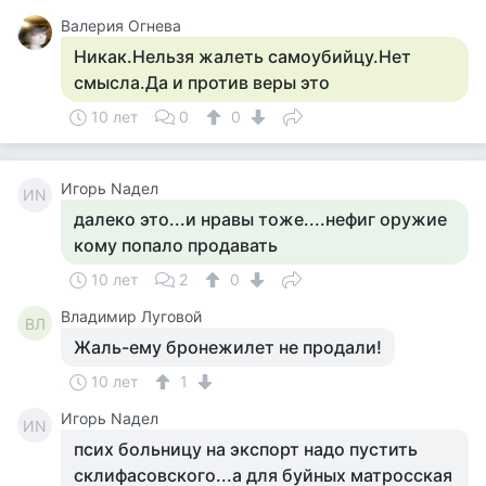
Валерия Огнева
Никак.Нельзя жалеть самоубийцу.Нет
смысла.Да и против веры это
10 лет
0
0
Игорь Nадел
ИN
далеко это...и нравы тоже....нефиг оружие
кому попало продавать
10 лет
2
0
Владимир Луговой
ВЛ
Жаль-ему бронежилет не продали!
10 лет
1
Игорь Nадел
ИN
псих больницу на экспорт надо пустить
склифасовского...а для буйных матросская