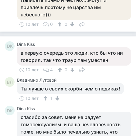
Написать прямо и честно....могут и
привлечь.поэтому не царства им
небесного)))
10 лет
0
0
Dina Kiss
DK
в первую очередь это люди, кто бы что ни
говорил. так что траур там уместен
10 лет
4
0
Владимир Луговой
ВЛ
Ты лучше о своих скорби-чем о педиках!
10 лет
1
Dina Kiss
DK
спасибо за совет. меня не радует
гомосексуализм. и ваша нечеловечность
тоже. но мне было печально узнать, что