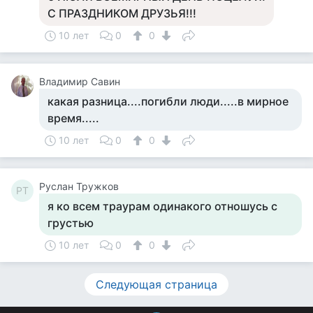
С ПРАЗДНИКОМ ДРУЗЬЯ!!!
10 лет
0
0
Владимир Савин
какая разница....погибли люди.....в мирное
время.....
10 лет
0
0
Руслан Тружков
РТ
я ко всем траурам одинакого отношусь с
грустью
10 лет
0
0
Следующая страница