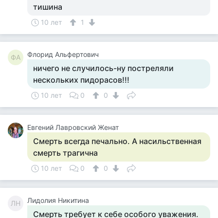
тишина
10 лет
1
Флорид Альфертович
ФА
ничего не случилось-ну постреляли
нескольких пидорасов!!!
10 лет
0
0
Евгений Лавровский Женат
Смерть всегда печально. А насильственная
смерть трагична
10 лет
0
0
Лидолия Никитина
ЛН
Смерть требует к себе особого уважения.