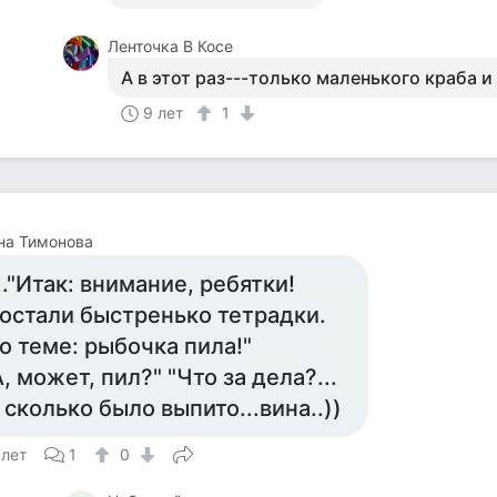
Ленточка В Косе
А в этот раз---только маленького краба и 
9 лет
1
на Тимонова
..."Итак: внимание, ребятки!
остали быстренько тетрадки.
о теме: рыбочка пила!"
А, может, пил?" "Что за дела?...
 сколько было выпито...вина..))
 лет
1
0