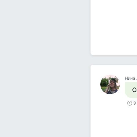
Нина 
О
9