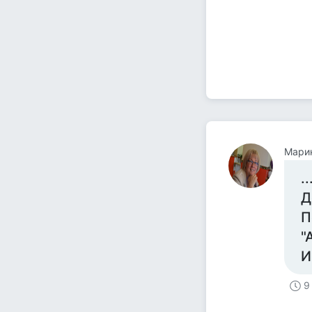
Мари
.
Д
П
"
И
9