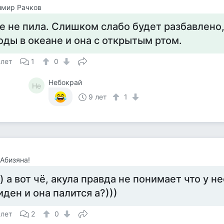
имир Рачков
е не пила. Слишком слабо будет разбавлено,
оды в океане и она с открытым ртом.
 лет
1
0
Небокрай
Не
9 лет
1
Абизяна!
)) а вот чё, акула правда не понимает что у н
иден и она палится а?)))
 лет
2
0