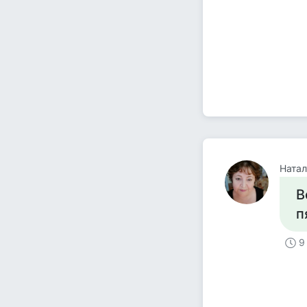
Натал
В
п
9