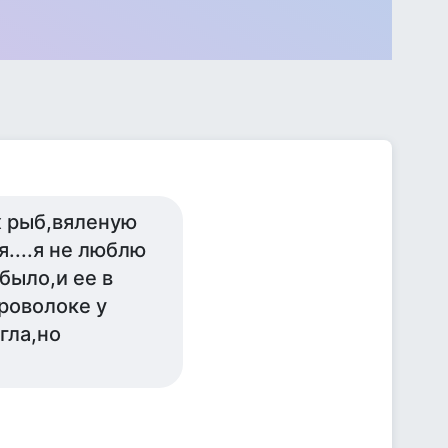
х рыб,вяленую
....я не люблю
было,и ее в
проволоке у
гла,но