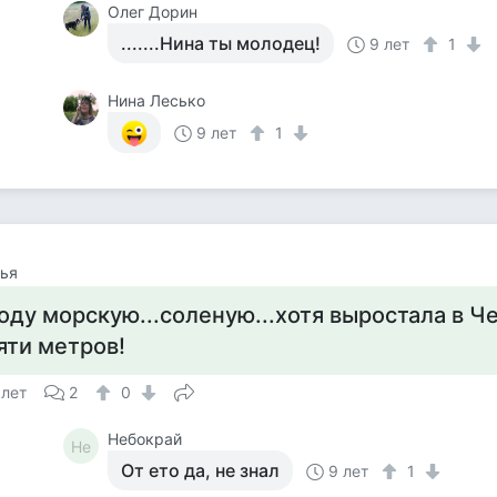
Олег Дорин
.......Нина ты молодец!
9 лет
1
Нина Лесько
9 лет
1
ья
оду морскую...соленую...хотя выростала в Ч
яти метров!
 лет
2
0
Небокрай
Не
От ето да, не знал
9 лет
1