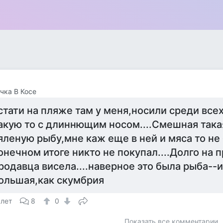
чка В Косе
стати на пляже там у меня,носили среди все
акую то с длиннющим носом....Смешная такая
яленую рыбу,мне каж еще в ней и мяса то не 
онечном итоге никто не покупал....Долго на 
родавца висела....наверное это была рыба--и
ольшая,как скумбрия
 лет
8
0
Показать все комментарии