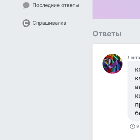
Последние ответы
Спрашивалка
Ответы
Ленто
к
к
в
к
п
б
9