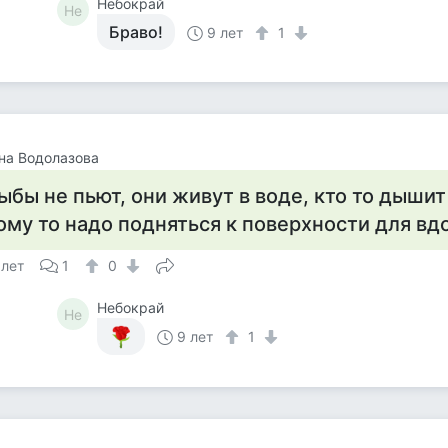
Небокрай
Не
Браво!
9 лет
1
на Водолазова
ыбы не пьют, они живут в воде, кто то дышит
ому то надо подняться к поверхности для вд
 лет
1
0
Небокрай
Не
9 лет
1