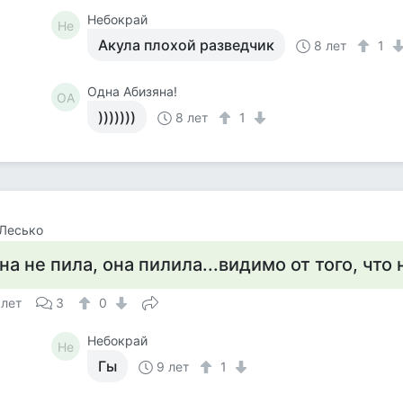
Небокрай
Не
Акула плохой разведчик
8 лет
1
Одна Абизяна!
ОА
)))))))
8 лет
1
Лесько
на не пила, она пилила...видимо от того, что 
 лет
3
0
Небокрай
Не
Гы
9 лет
1