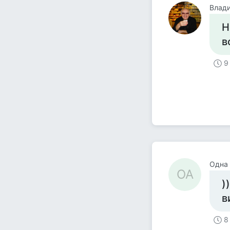
Влад
Н
в
9
Одна 
ОА
)
в
8