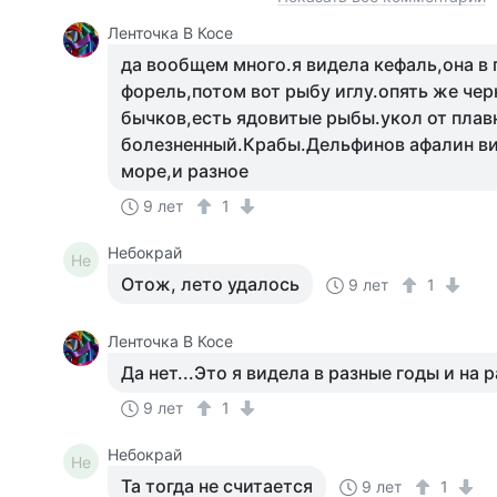
Ленточка В Косе
да вообщем много.я видела кефаль,она в
форель,потом вот рыбу иглу.опять же че
бычков,есть ядовитые рыбы.укол от плав
болезненный.Крабы.Дельфинов афалин в
море,и разное
9 лет
1
Небокрай
Не
Отож, лето удалось
9 лет
1
Ленточка В Косе
Да нет...Это я видела в разные годы и на 
9 лет
1
Небокрай
Не
Та тогда не считается
9 лет
1