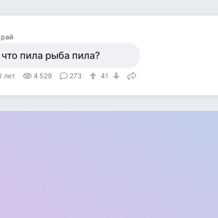
край
 что пила рыба пила?
0 лет
4 529
273
41