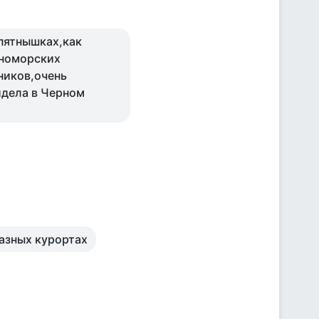
 пятнышках,как
рноморских
ников,очень
идела в Черном
разных курортах