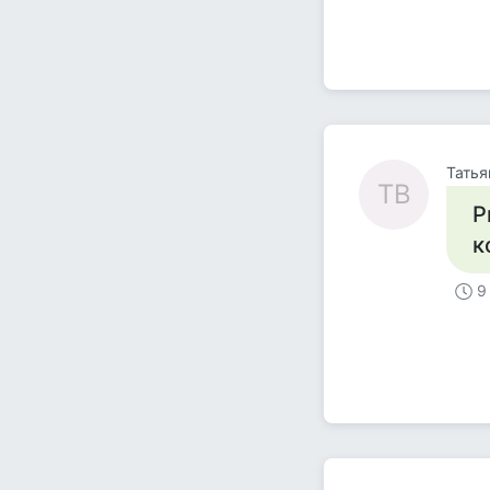
Татья
ТВ
Р
к
9