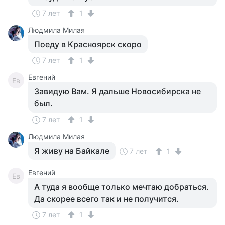
7 лет
1
Людмила Милая
Поеду в Красноярск скоро
7 лет
1
Евгений
Ев
Завидую Вам. Я дальше Новосибирска не
был.
7 лет
1
Людмила Милая
Я живу на Байкале
7 лет
1
Евгений
Ев
А туда я вообще только мечтаю добраться.
Да скорее всего так и не получится.
7 лет
1