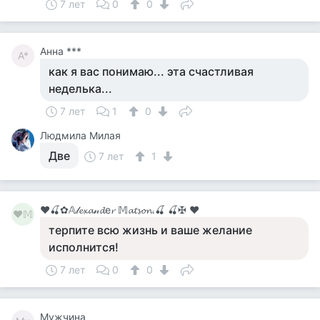
7 лет
0
0
Анна ***
А*
как я вас понимаю... эта счастливая
неделька...
7 лет
1
0
Людмила Милая
Две
7 лет
1
♥🍒✿𝔸𝓁𝓮𝔁𝓪𝓃𝓭е𝓻 𝕄𝓪𝓽𝓼𝓸𝓷.🍒 🍒✠ ♥
♥𝕄
терпите всю жизнь и ваше желание
исполнится!
7 лет
0
0
Мужчина