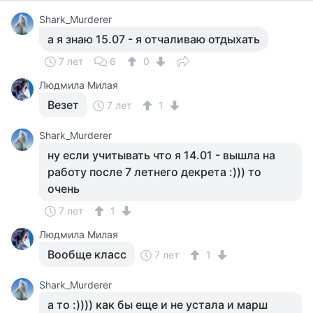
Shark_Murderer
а я знаю 15.07 - я отчаливаю отдыхать
7 лет
6
0
Людмила Милая
Везет
7 лет
1
Shark_Murderer
ну если учитывать что я 14.01 - вышла на
работу после 7 летнего декрета :))) то
очень
7 лет
1
Людмила Милая
Вообще класс
7 лет
1
Shark_Murderer
а то :)))) как бы еще и не устала и марш