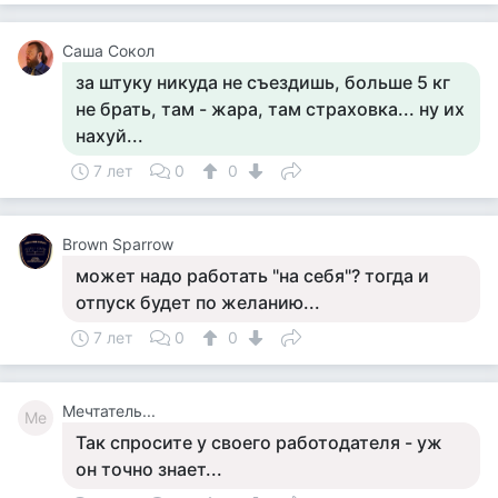
Саша Сокол
за штуку никуда не съездишь, больше 5 кг
не брать, там - жара, там страховка... ну их
нахуй...
7 лет
0
0
Brown Sparrow
может надо работать "на себя"? тогда и
отпуск будет по желанию...
7 лет
0
0
Мечтатель...
Ме
Так спросите у своего работодателя - уж
он точно знает...