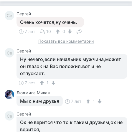
Сергей
Се
Очень хочется,ну очень.
7 лет
10
0
Показать все комментарии
Сергей
Се
Ну нечего,если начальник мужчина,может
он глазок на Вас положил.вот и не
отпускает.
7 лет
1
Людмила Милая
Мы с ним друзья
7 лет
1
Сергей
Се
Ох не верится что то к таким друзьям,ох не
верится,