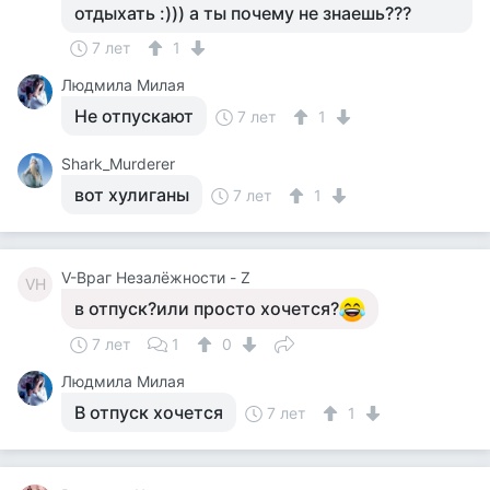
отдыхать :))) а ты почему не знаешь???
7 лет
1
Людмила Милая
Не отпускают
7 лет
1
Shark_Murderer
вот хулиганы
7 лет
1
V-Враг Незалёжности - Z
VН
в отпуск?или просто хочется?
7 лет
1
0
Людмила Милая
В отпуск хочется
7 лет
1