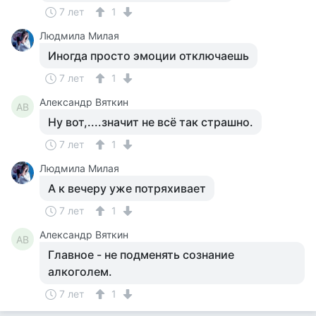
7 лет
1
Людмила Милая
Иногда просто эмоции отключаешь
7 лет
1
Александр Вяткин
АВ
Ну вот,....значит не всё так страшно.
7 лет
1
Людмила Милая
А к вечеру уже потряхивает
7 лет
1
Александр Вяткин
АВ
Главное - не подменять сознание
алкоголем.
7 лет
1