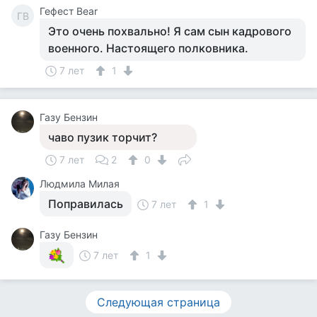
Гефест Bear
ГB
Это очень похвально! Я сам сын кадрового
военного. Настоящего полковника.
7 лет
1
Газу Бензин
чаво пузик торчит?
7 лет
2
0
Людмила Милая
Поправилась
7 лет
1
Газу Бензин
7 лет
1
Следующая страница