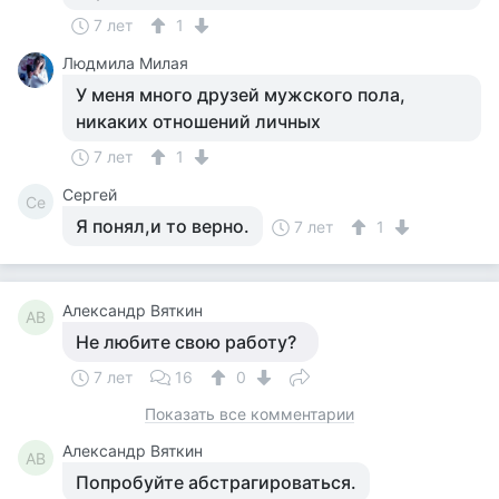
7 лет
1
Людмила Милая
У меня много друзей мужского пола,
никаких отношений личных
7 лет
1
Сергей
Се
Я понял,и то верно.
7 лет
1
Александр Вяткин
АВ
Не любите свою работу?
7 лет
16
0
Показать все комментарии
Александр Вяткин
АВ
Попробуйте абстрагироваться.