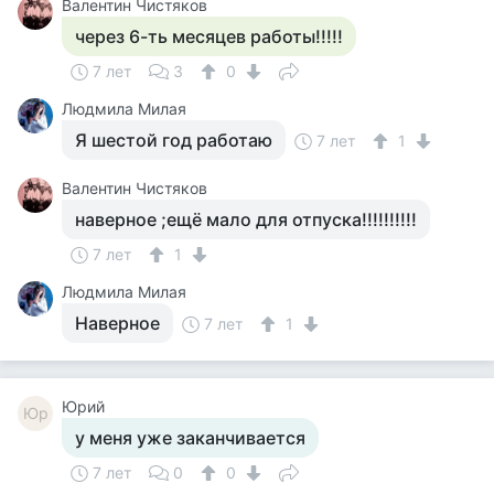
Валентин Чистяков
через 6-ть месяцев работы!!!!!
7 лет
3
0
Людмила Милая
Я шестой год работаю
7 лет
1
Валентин Чистяков
наверное ;ещё мало для отпуска!!!!!!!!!!
7 лет
1
Людмила Милая
Наверное
7 лет
1
Юрий
Юр
у меня уже заканчивается
7 лет
0
0