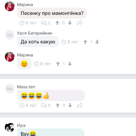
Марина
Песенку про мамонтёнка?
8 лет
2
0
Уася Батарейкин
УБ
Да хоть какую
8 лет
1
Марина
8 лет
1
Mass.terr
Ma
8 лет
0
0
Ира
Вау