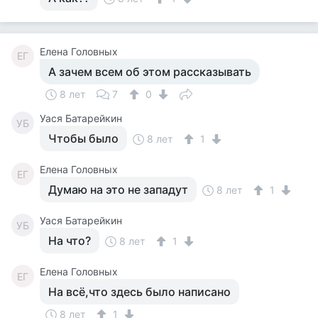
Елена Головных
ЕГ
А зачем всем об этом рассказывать
8 лет
7
0
Уася Батарейкин
УБ
Чтобы было
8 лет
1
Елена Головных
ЕГ
Думаю на это не западут
8 лет
1
Уася Батарейкин
УБ
На что?
8 лет
1
Елена Головных
ЕГ
На всё,что здесь было написано
8 лет
1