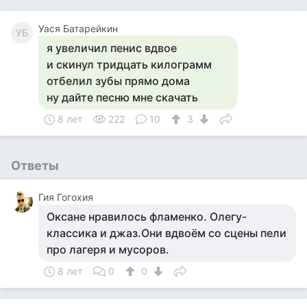
Уася Батарейкин
УБ
я увеличил пенис вдвое
и скинул тридцать килограмм
отбелил зубы прямо дома
ну дайте песню мне скачать
8 лет
222
10
3
Ответы
Гия Гогохия
Оксане нравилось фламенко. Олегу-
классика и джаз.Они вдвоём со сцены пели
про лагеря и мусоров.
8 лет
0
0