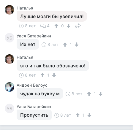
Наталья
Лучше мозги бы увеличил!
8 лет
4
0
Уася Батарейкин
УБ
Их нет
8 лет
1
Наталья
это и так было обозначено!
8 лет
1
Андрей Белоус
чудак на букву м
8 лет
1
Уася Батарейкин
УБ
Пропустить
8 лет
1