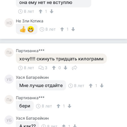
она ему нет не вступлю
8 лет
1
Не Зли Котика
НЗ
8 лет
1
Партизанка***
Па
хочу!!!! скинуть тридцать килограмм
8 лет
3
0
Уася Батарейкин
УБ
Мне лучше отдайте
8 лет
1
Партизанка***
Па
бери
8 лет
1
Уася Батарейкин
УБ
А как??
8 лет
1