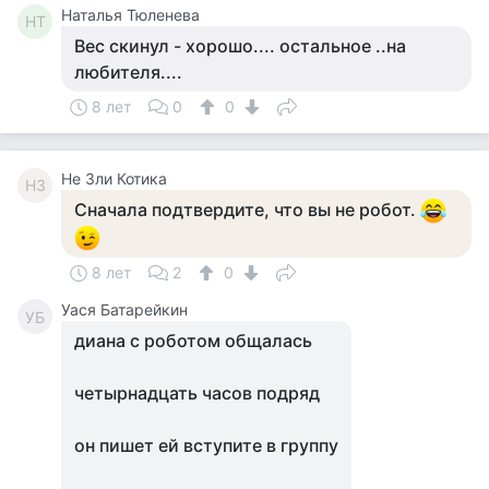
Наталья Тюленева
НТ
Вес скинул - хорошо.... остальное ..на
любителя....
8 лет
0
0
Не Зли Котика
НЗ
Сначала подтвердите, что вы не робот.
8 лет
2
0
Уася Батарейкин
УБ
диана с роботом общалась
четырнадцать часов подряд
он пишет ей вступите в группу