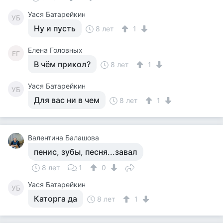
Уася Батарейкин
УБ
Ну и пусть
8 лет
1
Елена Головных
ЕГ
В чём прикол?
8 лет
1
Уася Батарейкин
УБ
Для вас ни в чем
8 лет
1
Валентина Балашова
пенис, зубы, песня...завал
8 лет
1
0
Уася Батарейкин
УБ
Каторга да
8 лет
1