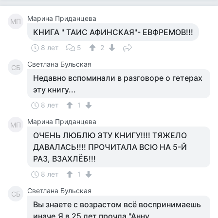
Марина Приданцева
МП
КНИГА " ТАИС АФИНСКАЯ"- ЕВФРЕМОВ!!!
8 лет
5
2
Светлана Бульская
СБ
Недавно вспоминали в разговоре о гетерах
эту книгу...
8 лет
1
Марина Приданцева
МП
ОЧЕНЬ ЛЮБЛЮ ЭТУ КНИГУ!!!! ТЯЖЕЛО
ДАВАЛАСЬ!!!! ПРОЧИТАЛА ВСЮ НА 5-Й
РАЗ, ВЗАХЛЁБ!!!
8 лет
1
Светлана Бульская
СБ
Вы знаете с возрастом всё воспринимаешь
иначе.Я в 25 лет прочла "Анну