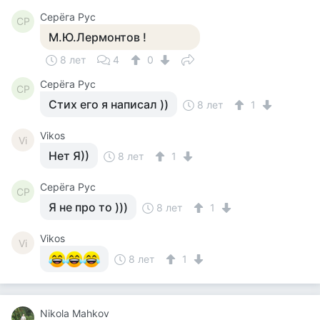
Серёга Рус
СР
М.Ю.Лермонтов !
8 лет
4
0
Серёга Рус
СР
Стих его я написал ))
8 лет
1
Vikos
Vi
Нет Я))
8 лет
1
Серёга Рус
СР
Я не про то )))
8 лет
1
Vikos
Vi
8 лет
1
Nikola Mahkov