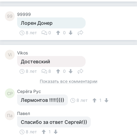
99999
99
Лорен Донер
8 лет
0
0
Vikos
Vi
Достевский
8 лет
8
0
Показать все комментарии
Серёга Рус
СР
Лермонтов !!!!!))))
8 лет
1
Павел
Па
Спасибо за ответ Сергей!))
8 лет
1