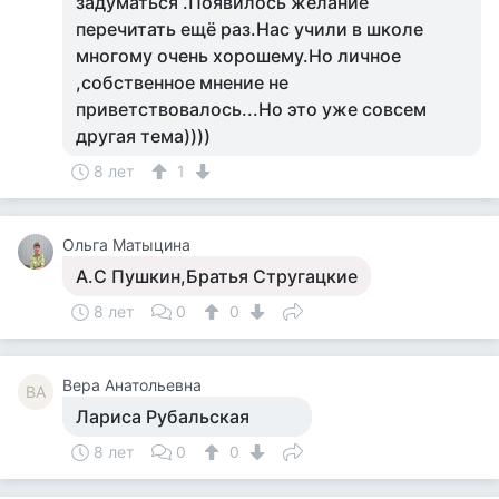
задуматься .Появилось желание
перечитать ещё раз.Нас учили в школе
многому очень хорошему.Но личное
,собственное мнение не
приветствовалось...Но это уже совсем
другая тема))))
8 лет
1
Ольга Матыцина
А.С Пушкин,Братья Стругацкие
8 лет
0
0
Вера Анатольевна
ВА
Лариса Рубальская
8 лет
0
0