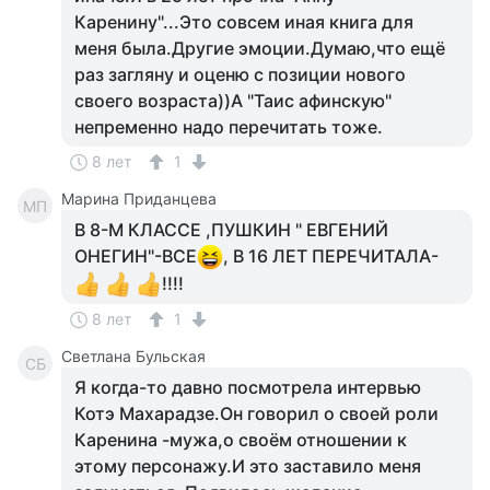
Каренину"...Это совсем иная книга для
меня была.Другие эмоции.Думаю,что ещё
раз загляну и оценю с позиции нового
своего возраста))А "Таис афинскую"
непременно надо перечитать тоже.
8 лет
1
Марина Приданцева
МП
В 8-М КЛАССЕ ,ПУШКИН " ЕВГЕНИЙ
ОНЕГИН"-ВСЕ
, В 16 ЛЕТ ПЕРЕЧИТАЛА-
!!!!
8 лет
1
Светлана Бульская
СБ
Я когда-то давно посмотрела интервью
Котэ Махарадзе.Он говорил о своей роли
Каренина -мужа,о своём отношении к
этому персонажу.И это заставило меня