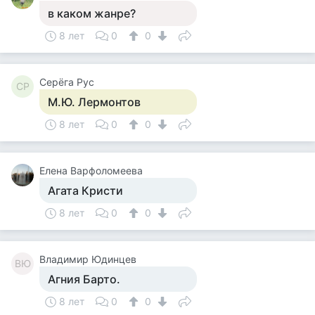
в каком жанре?
8 лет
0
0
Серёга Рус
СР
М.Ю. Лермонтов
8 лет
0
0
Елена Варфоломеева
Агата Кристи
8 лет
0
0
Владимир Юдинцев
ВЮ
Агния Барто.
8 лет
0
0