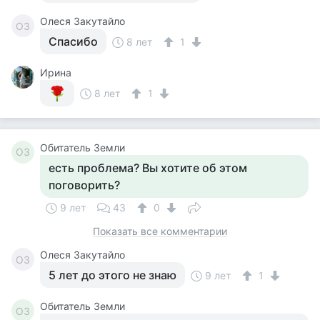
Олеся Закутайло
ОЗ
Спасибо
8 лет
1
Ирина
8 лет
1
Обитатель Земли
ОЗ
есть проблема? Вы хотите об этом
поговорить?
9 лет
43
0
Показать все комментарии
Олеся Закутайло
ОЗ
5 лет до этого не знаю
9 лет
1
Обитатель Земли
ОЗ