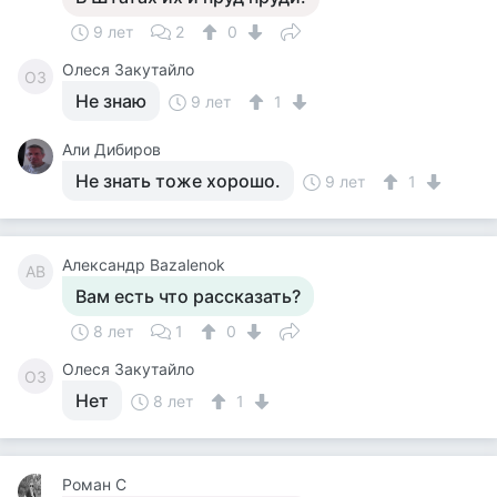
9 лет
2
0
Олеся Закутайло
ОЗ
Не знаю
9 лет
1
Али Дибиров
Не знать тоже хорошо.
9 лет
1
Александр Bazalenok
АB
Вам есть что рассказать?
8 лет
1
0
Олеся Закутайло
ОЗ
Нет
8 лет
1
Роман C