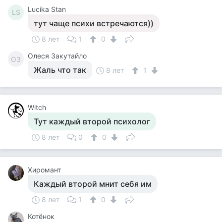
Lucika Stan
LS
тут чаще психи встречаются))
8 лет
1
0
Олеся Закутайло
ОЗ
Жаль что так
8 лет
1
Witch
Тут каждый второй психолог
8 лет
0
0
Хиромант
Каждый второй мнит себя им
8 лет
1
0
Котёнок