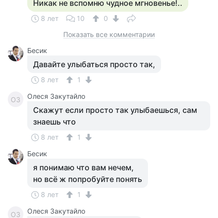
Никак не вспомню чудное мгновенье!..
8 лет
10
0
Показать все комментарии
Бесик
Давайте улыбаться просто так,
8 лет
1
Олеся Закутайло
ОЗ
Скажут если просто так улыбаешься, сам
знаешь что
8 лет
1
Бесик
я понимаю что вам нечем,
но всё ж попробуйте понять
8 лет
1
Олеся Закутайло
ОЗ