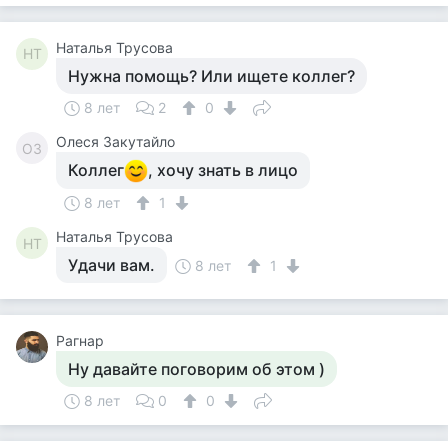
Наталья Трусова
НТ
Нужна помощь? Или ищете коллег?
8 лет
2
0
Олеся Закутайло
ОЗ
Коллег
, хочу знать в лицо
8 лет
1
Наталья Трусова
НТ
Удачи вам.
8 лет
1
Рагнар
Ну давайте поговорим об этом )
8 лет
0
0