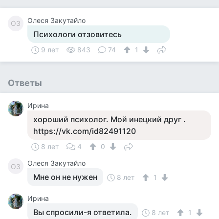
Олеся Закутайло
ОЗ
Психологи отзовитесь
9 лет
843
74
1
Ответы
Ирина
хороший психолог. Мой инецкий друг .
https://vk.com/id82491120
8 лет
4
0
Олеся Закутайло
ОЗ
Мне он не нужен
8 лет
1
Ирина
Вы спросили-я ответила.
8 лет
1