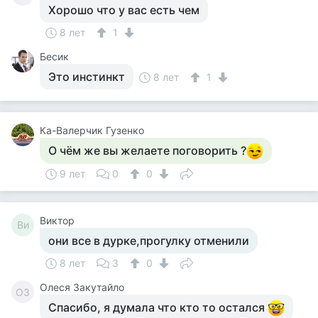
Хорошо что у вас есть чем
8 лет
1
Бесик
Это инстинкт
8 лет
1
Ка-Валерчик Гузенко
О чём же вы желаете поговорить ?
9 лет
0
0
Виктор
Ви
они все в дурке,прогулку отменили
8 лет
3
0
Олеся Закутайло
ОЗ
Спасибо, я думала что кто то остался