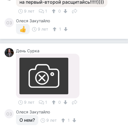
на первый-второй расщитайсь!!!!!))))
9 лет
1
0
Олеся Закутайло
ОЗ
9 лет
1
День Сурка
9 лет
1
0
Олеся Закутайло
ОЗ
О нем?
9 лет
1