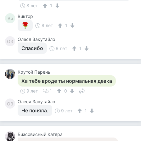
8 лет
1
Виктор
Ви
8 лет
1
Олеся Закутайло
ОЗ
Спасибо
8 лет
1
Крутой Парень
Ха тебе вроде ты нормальная девка
9 лет
1
0
Олеся Закутайло
ОЗ
Не поняла.
9 лет
1
Бизсовисный Катяра