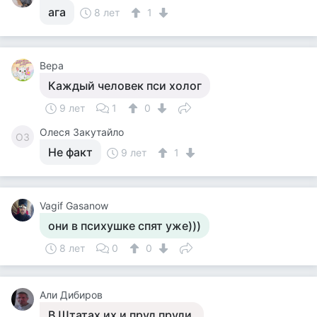
ага
8 лет
1
Вера
Каждый человек пси холог
9 лет
1
0
Олеся Закутайло
ОЗ
Не факт
9 лет
1
Vagif Gasanow
они в психушке спят уже)))
8 лет
0
0
Али Дибиров
В Штатах их и пруд пруди.