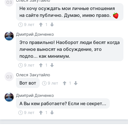
Олеся Закутайло
ОЗ
Не хочу осуждать мои личные отношения
на сайте публично. Думаю, имею право.
9 лет
1
Дмитрий Донченко
Это правильно! Наоборот люди бесят когда
личное выносят на обсуждение, это
подло... как минимум.
9 лет
1
Олеся Закутайло
ОЗ
Вот вот
9 лет
1
Дмитрий Донченко
А Вы кем работаете? Если не секрет...
9 лет
1