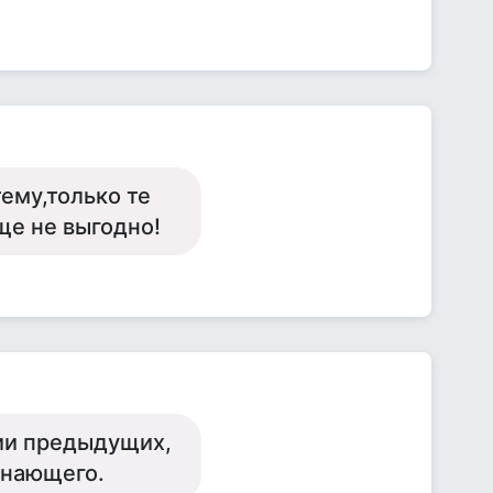
тему,только те
ще не выгодно!
ции предыдущих,
знающего.