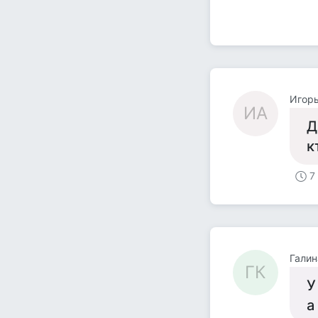
Игорь
ИА
Д
к
7
Галин
ГК
У
а