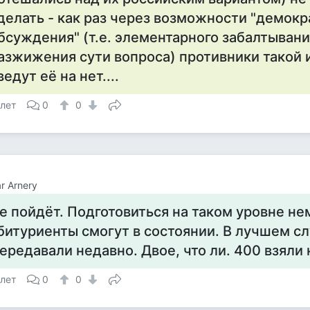
делать - как раз через возможности "демок
бсуждения" (т.е. элементарного забалтывани
азжижения сути вопроса) противники такой 
ведут её на нет....
 лет
0
0
r Arnery
е пойдёт. Подготовиться на таком уровне не
битуриенты смогут в состоянии. В лучшем сл
ередавали недавно. Двое, что ли. 400 взяли 
 лет
0
0