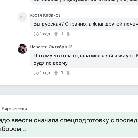
Костя Кабанов
КК
Вы русская? Странно, а флаг другой почем
1 год
1
Невеста Октября 💜
Потому что она отдала мне свой аккаунт. 
судя по всему
1 год
1
 Кирпиченко
адо ввести сначала спецподготовку с посл
тбором...