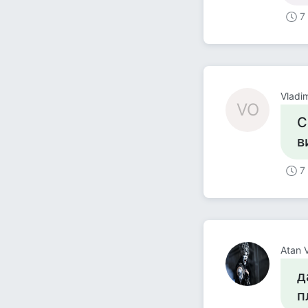
7
Vladi
VO
С
в
7
Atan 
д
п