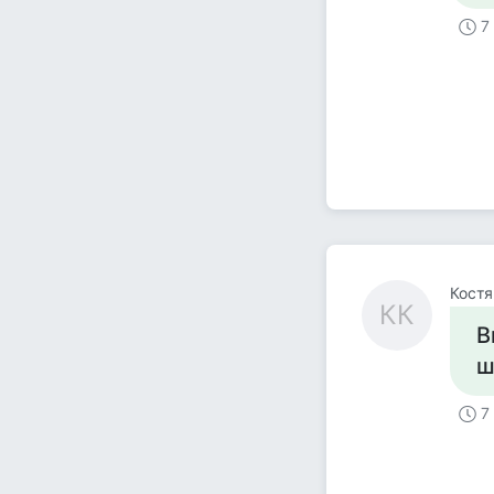
7
Костя
КК
В
ш
7