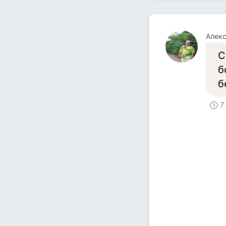
Алек
С
б
б
7