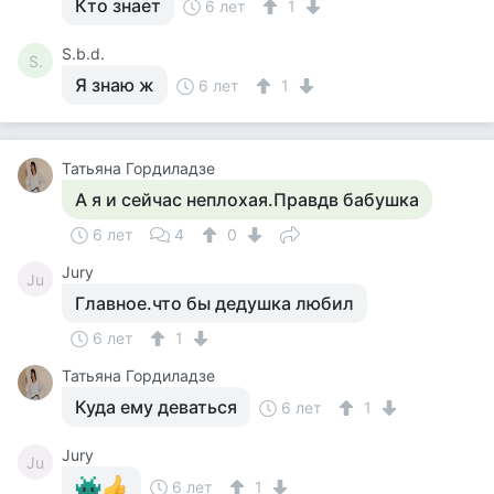
Кто знает
6 лет
1
S.b.d.
S.
Я знаю ж
6 лет
1
Татьяна Гордиладзе
А я и сейчас неплохая.Правдв бабушка
6 лет
4
0
Jury
Ju
Главное.что бы дедушка любил
6 лет
1
Татьяна Гордиладзе
Куда ему деваться
6 лет
1
Jury
Ju
6 лет
1