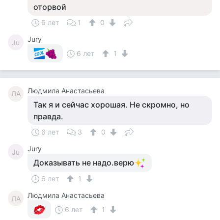
оторвой
6 лет
1
0
Jury
Ju
6 лет
1
Людмила Анастасьева
ЛА
Так я и сейчас хорошая. Не скромно, но
правда.
6 лет
3
0
Jury
Ju
Доказывать не надо.верю
6 лет
1
Людмила Анастасьева
ЛА
6 лет
1