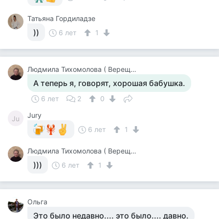
Татьяна Гордиладзе
))
6 лет
1
Людмила Тихомолова ( Верещагина )
А теперь я, говорят, хорошая бабушка.
6 лет
2
0
Jury
Ju
6 лет
1
Людмила Тихомолова ( Верещагина )
)))
6 лет
1
Ольга
Это было недавно.... это было.... давно.