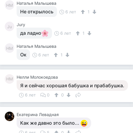
Наталья Малышева
НМ
Не открылось
6 лет
1
Jury
Ju
да ладно
6 лет
1
Наталья Малышева
НМ
Ок
6 лет
1
Нелли Молокоедова
НМ
Я и сейчас хорошая бабушка и прабабушка.
6 лет
0
0
Екатерина Левадная
Как же давно это было...
6 лет
5
0