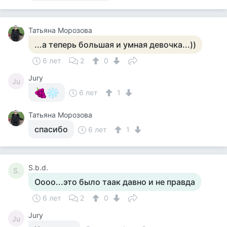
Татьяна Морозова
...а теперь большая и умная девочка...))
6 лет
2
0
Jury
Ju
6 лет
1
Татьяна Морозова
спасибо
6 лет
1
S.b.d.
S.
Оооо...это было таак давно и не правда
6 лет
2
0
Jury
Ju