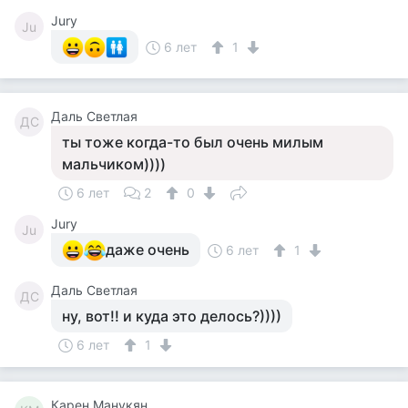
Jury
Ju
6 лет
1
Даль Светлая
ДС
ты тоже когда-то был очень милым
мальчиком))))
6 лет
2
0
Jury
Ju
даже очень
6 лет
1
Даль Светлая
ДС
ну, вот!! и куда это делось?))))
6 лет
1
Карен Манукян