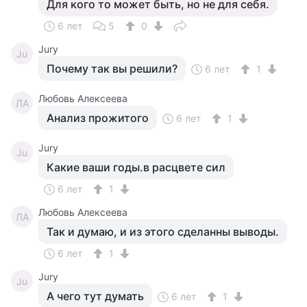
Для кого то может быть, но не для себя.
6 лет
5
0
Jury
Ju
Почему так вы решили?
6 лет
1
Любовь Алексеева
ЛА
Анализ прожитого
6 лет
1
Jury
Ju
Какие ваши годы.в расцвете сил
6 лет
1
Любовь Алексеева
ЛА
Так и думаю, и из этого сделанны выводы.
6 лет
1
Jury
Ju
А чего тут думать
6 лет
1