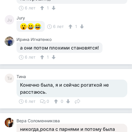
6 лет
1
Jury
Ju
6 лет
1
Ирина Игнатенко
а они потом плохими становятся!
6 лет
1
Тина
Ти
Конечно была, я и сейчас рогаткой не
расстаюсь.
6 лет
0
0
Вера Соломенникова
никогда,росла с парнями и потому была