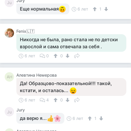
Jury
Ju
Еще нормальная
6 лет
1
Fenix🇱🇹
Никогда не была, рано стала не по детски
взрослой и сама отвечала за себя .
6 лет
0
0
Алевтина Немерова
АН
Да! Образцово-показательной!!! такой,
кстати, и осталась...
6 лет
4
0
Jury
Ju
да верю я...
6 лет
1