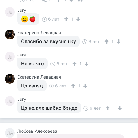
Jury
Ju
6 лет
1
Екатерина Левадная
Спасибо за вкусняшку
6 лет
1
Jury
Ju
Не во что
6 лет
1
Екатерина Левадная
Цэ капэц
6 лет
1
Jury
Ju
Цэ не.але шибко бэнде
6 лет
1
Любовь Алексеева
ЛА