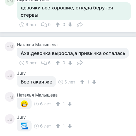
КМ
девочки все хорошие, откуда берутся
стервы
6 лет
0
0
Наталья Малышева
НМ
Аха.девочка выросла,а привычка осталась
6 лет
6
0
Jury
Ju
Все такая же
6 лет
1
Наталья Малышева
НМ
6 лет
1
Jury
Ju
6 лет
1