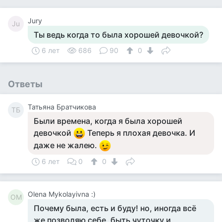
Jury
Ju
Ты ведь когда то была хорошей девочкой?
6 лет
686
90
0
Ответы
Татьяна Братчикова
ТБ
Были времена, когда я была хорошей
девочкой
Теперь я плохая девочка. И
даже не жалею.
6 лет
0
0
Olena Mykolayivna :)
OM
Почему была, есть и буду! но, иногда всё
же позволяю себе, быть чуточку и