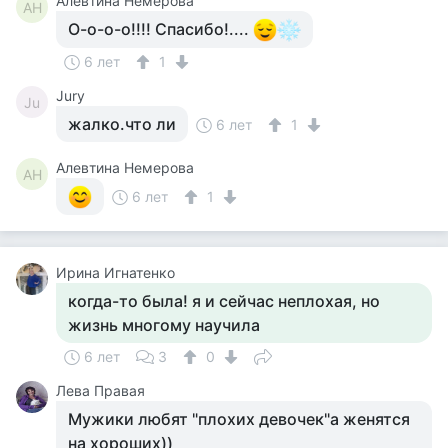
Алевтина Немерова
АН
О-о-о-о!!!! Спасибо!....
6 лет
1
Jury
Ju
жалко.что ли
6 лет
1
Алевтина Немерова
АН
6 лет
1
Ирина Игнатенко
когда-то была! я и сейчас неплохая, но
жизнь многому научила
6 лет
3
0
Лева Правая
Мужики любят "плохих девочек"а женятся
на хороших))