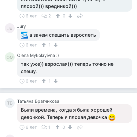
плохой))) врединкой)))
6 лет
2
0
Jury
Ju
а зачем спешить взрослеть
6 лет
1
Olena Mykolayivna :)
OM
так уже)) взрослая))) теперь точно не
спешу.
6 лет
1
Татьяна Братчикова
ТБ
Были времена, когда я была хорошей
девочкой. Теперь я плохая девочка
6 лет
1
0