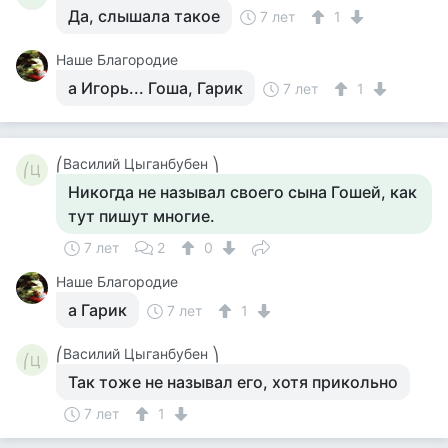
Да, слышала такое
7 лет
1
Наше Благородие
а Игорь... Гоша, Гарик
7 лет
1
⎛Василий Цыганбубен ⎞
⎛Ц
Никогда не называл своего сына Гошей, как
тут пишут многие.
7 лет
2
0
Наше Благородие
а Гарик
7 лет
1
⎛Василий Цыганбубен ⎞
⎛Ц
Так тоже не называл его, хотя прикольно
7 лет
1