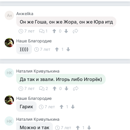
Анжеlika
Ан
Он же Гоша, он же Жора, он же Юра итд
7 лет
1
0
Наше Благородие
)))))
7 лет
1
Наталия Кривулькина
НК
Да так и звали. Игорь либо Игорёк)
7 лет
2
0
Наше Благородие
Гарик
7 лет
1
Наталия Кривулькина
НК
Можно и так
7 лет
1