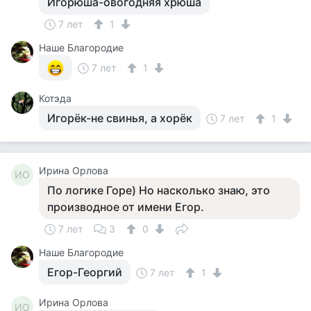
Игорюша-овогодняя хрюша
7 лет
1
Наше Благородие
7 лет
1
Котэда
Игорёк-не свинья, а хорёк
7 лет
1
Ирина Орлова
ИО
По логике Горе) Но насколько знаю, это
производное от имени Егор.
7 лет
3
0
Наше Благородие
Егор-Георгий
7 лет
1
Ирина Орлова
ИО