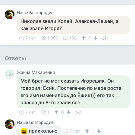
Наше Благородие
Николая звали Колей, Алексея-Лешей, а
как звали Игоря?
7 лет
1 006
188
1
Ответы
Жанна Макаренко
ЖМ
Мой брат не мог сказать Игорешик. Он
говорил: Ёсик. Постепенно по мере роста
его имя изменилось до Ёжик))) его так
класса до 8-го звали все.
7 лет
1
0
Наше Благородие
приккольно
7 лет
1