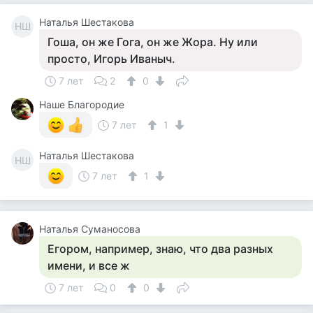
Наталья Шестакова
НШ
Гоша, он же Гога, он же Жора. Ну или
просто, Игорь Иваныч.
7 лет
2
0
Наше Благородие
7 лет
1
Наталья Шестакова
НШ
7 лет
1
Наталья Суманосова
Егором, например, знаю, что два разных
имени, и все ж
7 лет
0
0