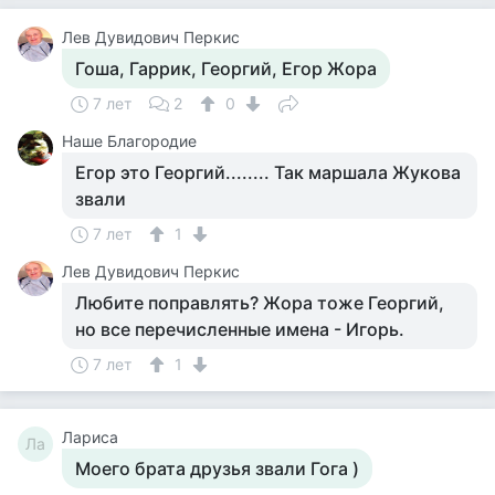
Лев Дувидович Перкис
Гоша, Гаррик, Георгий, Егор Жора
7 лет
2
0
Наше Благородие
Егор это Георгий........ Так маршала Жукова
звали
7 лет
1
Лев Дувидович Перкис
Любите поправлять? Жора тоже Георгий,
но все перечисленные имена - Игорь.
7 лет
1
Лариса
Ла
Моего брата друзья звали Гога )