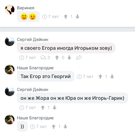
Виринея
7 лет
1
Сергей Дейкин
я своего Егора иногда Игорьком зову)
7 лет
3
0
Наше Благородие
Так Егор это Георгий
7 лет
1
Сергей Дейкин
он же Жора он же Юра он же Игорь-Гарик)
7 лет
1
Наше Благородие
))
7 лет
1