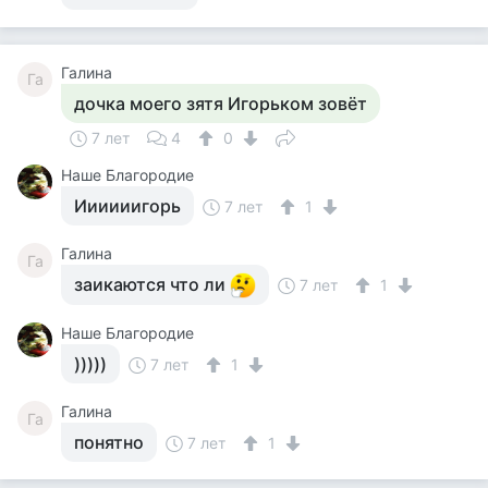
Галина
Га
дочка моего зятя Игорьком зовёт
7 лет
4
0
Наше Благородие
Иииииигорь
7 лет
1
Галина
Га
заикаются что ли
7 лет
1
Наше Благородие
)))))
7 лет
1
Галина
Га
понятно
7 лет
1