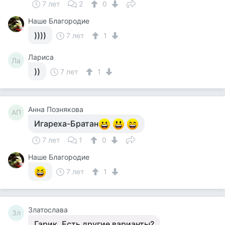
7 лет
2
0
Наше Благородие
))))
7 лет
1
Лариса
Ла
))
7 лет
1
Анна Познякова
АП
Игареха-Братан
7 лет
1
0
Наше Благородие
7 лет
1
Златослава
Зл
Гарик. Есть другие варианты?