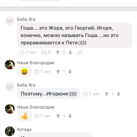
Баба Яга
БЯ
Гоша....это Жора, это Георгий. Игоря,
конечно, можно называть Гоша....но это
приравнивается к Пете:))))
7 лет
6
0
Наше Благородие
7 лет
1
Баба Яга
БЯ
Поэтому...Игорюня:))))
7 лет
1
Наше Благородие
7 лет
1
Котэда