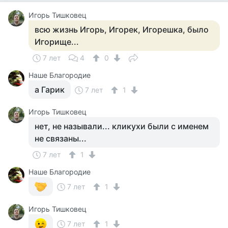
Игорь Тишковец
всю жизнь Игорь, Игорек, Игорешка, было
Игорище...
7 лет
4
0
Наше Благородие
а Гарик
7 лет
1
Игорь Тишковец
нет, не называли... кликухи были с именем
не связаны...
7 лет
1
Наше Благородие
7 лет
1
Игорь Тишковец
7 лет
1