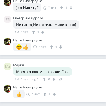
Наше Благородие
)) а Никиту?
7 лет
1
Екатерина Ядрова
ЕЯ
Никитка,Никоточка,Никитенок)
7 лет
1
Наше Благородие
7 лет
1
Мария
Ма
Моего знакомого звали Гога
7 лет
1
0
Наше Благородие
7 лет
1