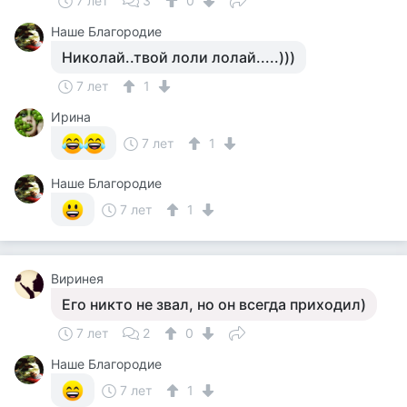
7 лет
3
0
Наше Благородие
Николай..твой лоли лолай.....)))
7 лет
1
Ирина
7 лет
1
Наше Благородие
7 лет
1
Виринея
Его никто не звал, но он всегда приходил)
7 лет
2
0
Наше Благородие
7 лет
1