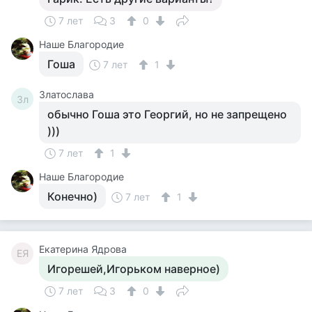
7 лет
3
0
Наше Благородие
Гоша
7 лет
1
Златослава
Зл
обычно Гоша это Георгий, но не запрещено
)))
7 лет
1
Наше Благородие
Конечно)
7 лет
1
Екатерина Ядрова
ЕЯ
Игорешей,Игорьком наверное)
7 лет
3
0