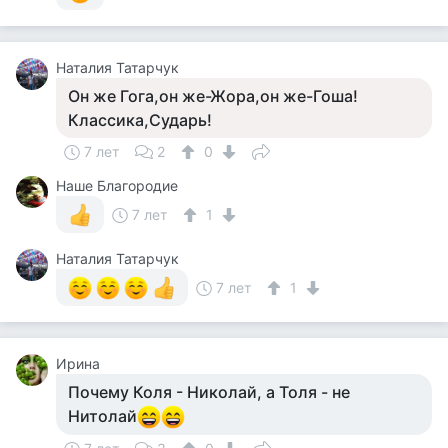
Наталия Татарчук
Он же Гога,он же-Жора,он же-Гоша!
Классика,Сударь!
7 лет
2
0
Наше Благородие
7 лет
1
Наталия Татарчук
7 лет
1
Ирина
Почему Коля - Николай, а Толя - не
Нитолай