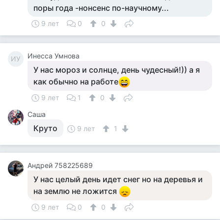
поры года -нонсенс по-научному...
9 лет
0
0
Инесса Умнова
ИУ
У нас мороз и солнце, день чудесный!)) а я
как обычно на работе
9 лет
1
0
Саша
Круто
9 лет
1
Андрей 758225689
У нас целый день идет снег но на деревья и
на землю не ложится
9 лет
0
0