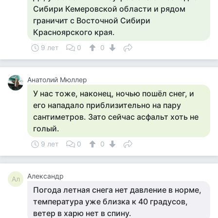
Сибири Кемеровской области и рядом
граничит с Восточной Сибири
Красноярского края.
9 лет
0
0
Анатолий Мюллер
У нас тоже, наконец, ночью пошёл снег, и
его нападало приблизительно на пару
сантиметров. Зато сейчас асфальт хоть не
голый.
9 лет
0
0
Александр
Ал
Погода летная снега нет давление в норме,
температура уже близка к 40 градусов,
ветер в харю нет в спину.