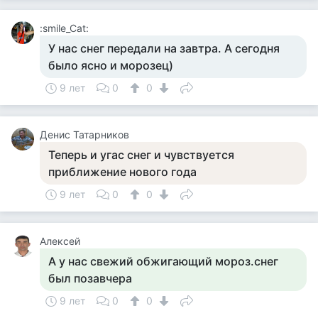
:smile_Cat:
У нас снег передали на завтра. А сегодня
было ясно и морозец)
9 лет
0
0
Денис Татарников
Теперь и угас снег и чувствуется
приближение нового года
9 лет
0
0
Алексей
А у нас свежий обжигающий мороз.снег
был позавчера
9 лет
0
0