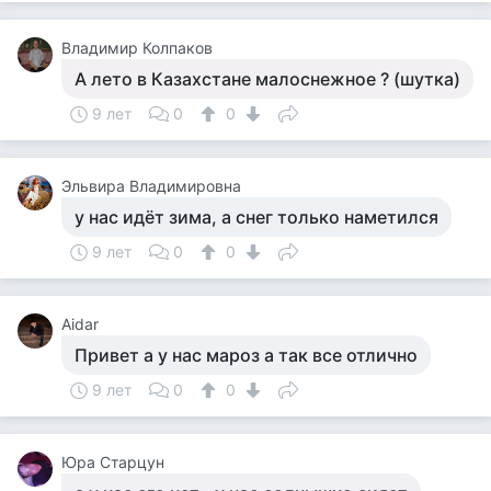
Владимир Колпаков
А лето в Казахстане малоснежное ? (шутка)
9 лет
0
0
Эльвира Владимировна
у нас идёт зима, а снег только наметился
9 лет
0
0
Aidar
Привет а у нас мароз а так все отлично
9 лет
0
0
Юра Старцун