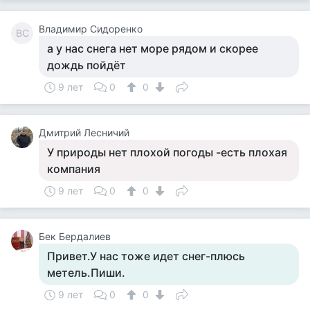
Владимир Сидоренко
ВС
а у нас снега нет море рядом и скорее
дождь пойдёт
9 лет
0
0
Дмитрий Лесничий
У природы нет плохой погоды -есть плохая
компания
9 лет
0
0
Бек Бердалиев
Привет.У нас тоже идет снег-плюсь
метель.Пиши.
9 лет
0
0