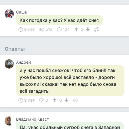
Саша
Как погодка у вас? У нас идёт снег.
9 лет
512
124
2
Ответы
Андрей
и у нас пошёл снежок! чтоб его блин!! так
уже было хорошо! всё растаяло - дороги
высохли! сказка! так нет надо было снова
всё загадить
9 лет
0
0
Владимир Кваст
Да, унас обильный сугроб снега в Западной