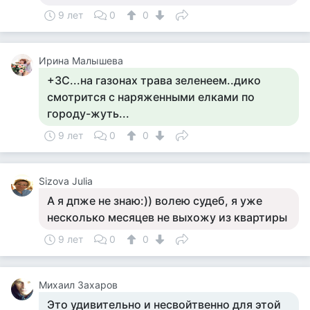
9 лет
0
0
Ирина Малышева
+3С...на газонах трава зеленеем..дико
смотрится с наряженными елками по
городу-жуть...
9 лет
0
0
Sizova Julia
А я дпже не знаю:)) волею судеб, я уже
несколько месяцев не выхожу из квартиры
9 лет
0
0
Михаил Захаров
Это удивительно и несвойтвенно для этой