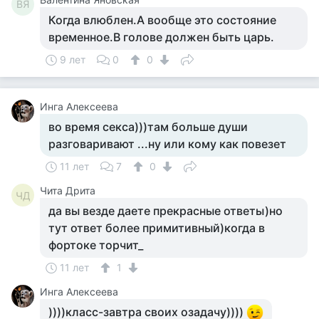
ВЯ
Когда влюблен.А вообще это состояние
временное.В голове должен быть царь.
9 лет
0
0
Инга Алексеева
во время секса)))там больше души
разговаривают ...ну или кому как повезет
11 лет
7
0
Чита Дрита
ЧД
да вы везде даете прекрасные ответы)но
тут ответ более примитивный)когда в
фортоке торчит_
11 лет
1
Инга Алексеева
))))класс-завтра своих озадачу))))