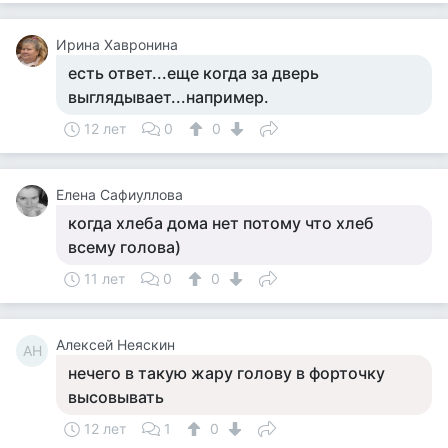
Ирина Хавронина
есть ответ...еще когда за дверь
выглядывает...например.
12 лет
0
0
Елена Сафиуллова
когда хлеба дома нет потому что хлеб
всему голова)
11 лет
0
0
Алексей Неяскин
АН
нечего в такую жару голову в форточку
высовывать
12 лет
1
0