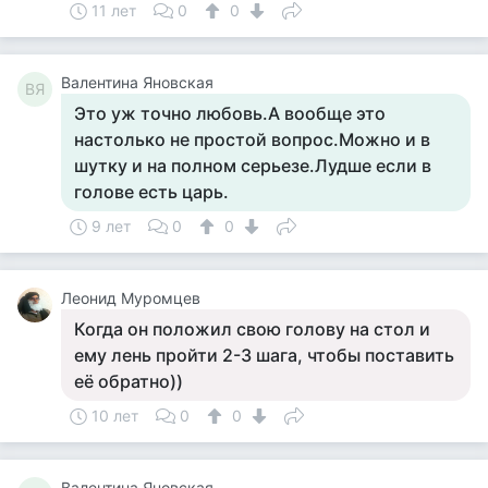
11 лет
0
0
Валентина Яновская
ВЯ
Это уж точно любовь.А вообще это
настолько не простой вопрос.Можно и в
шутку и на полном серьезе.Лудше если в
голове есть царь.
9 лет
0
0
Леонид Муромцев
Когда он положил свою голову на стол и
ему лень пройти 2-3 шага, чтобы поставить
её обратно))
10 лет
0
0
Валентина Яновская