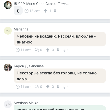
☀*”˜ У Меня Своя Сказка˜”*☀ 望美 – Nodzomi
))
12 лет
1
Marianna
Ma
Человек не всадник. Рассеян, влюблен -
диагнос.
11 лет
0
0
Барон Д'ампошээ
Некоторые всегда без головы, не только
дома...
11 лет
0
0
Svetlana Malko
SM
когда мама с папой туда ничего не