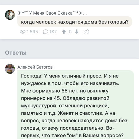
☀*”˜ У Меня Своя Сказка˜”*☀ 望美 – Nodzomi
когда человек находится дома без головы?
1 595
187
0
Ответы
Алексей Батогов
Господа! У меня отличный пресс. И я не
нуждаюсь в том, чтобы его накачивать.
Мне формально 68 лет, но выгляжу
примерно на 45. Обладаю развитой
мускулатурой. отменной реакцией,
памятью и т.д. Женат и счастлив. А на
вопрос, когда человек находится дома без
головы, отвечу последовательно. Во-
первых, что такое "ом" в Вашем вопросе?