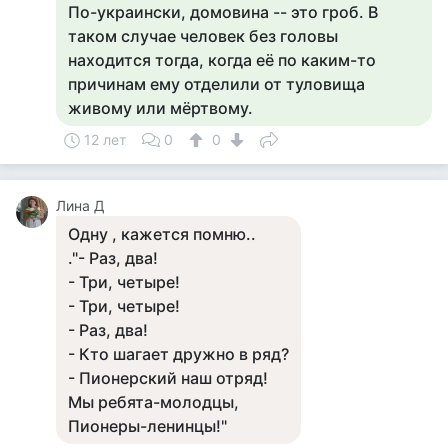
По-украински, домовина -- это гроб. В
таком случае человек без головы
находится тогда, когда её по каким-то
причинам ему отделили от туловища
живому или мёртвому.
12 лет
0
0
Лина Д
Одну , кажется помню..
."- Раз, два!
- Три, четыре!
- Три, четыре!
- Раз, два!
- Кто шагает дружно в ряд?
- Пионерский наш отряд!
Мы ребята-молодцы,
Пионеры-ленинцы!"