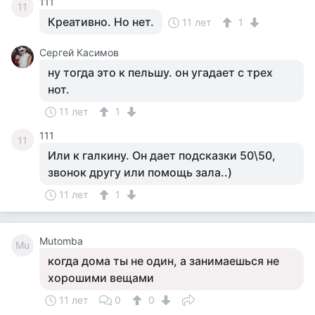
111
11
Креативно. Но нет.
11 лет
1
Сергей Касимов
ну тогда это к пельшу. он угадает с трех
нот.
11 лет
1
111
11
Или к галкину. Он дает подсказки 50\50,
звонок другу или помощь зала..)
11 лет
1
Mutomba
Mu
когда дома ты не один, а занимаешься не
хорошими вещами
11 лет
0
0