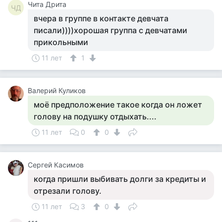
Чита Дрита
ЧД
вчера в группе в контакте девчата
писали))))хорошая группа с девчатами
прикольными
11 лет
1
Валерий Куликов
моё предположение такое когда он ложет
голову на подушку отдыхать....
11 лет
0
0
Сергей Касимов
когда пришли выбивать долги за кредиты и
отрезали голову.
11 лет
3
0