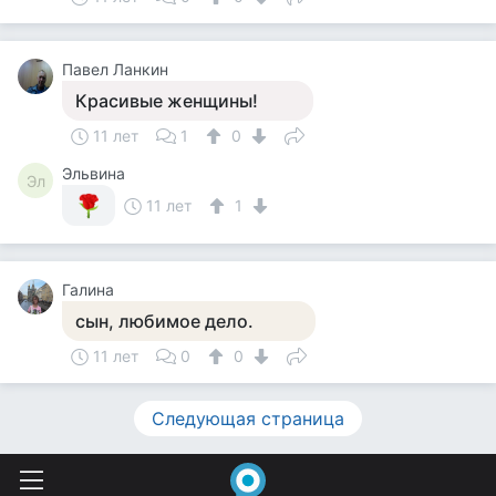
Павел Ланкин
Красивые женщины!
11 лет
1
0
Эльвина
Эл
11 лет
1
Галина
сын, любимое дело.
11 лет
0
0
Следующая страница