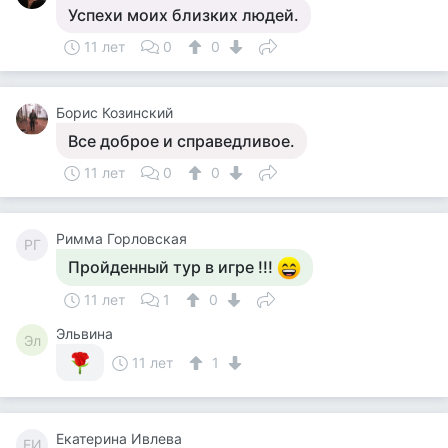
Успехи моих близких людей.
11 лет
0
0
Борис Козинский
Все доброе и справедливое.
11 лет
0
0
Римма Горловская
РГ
Пройденный тур в игре !!!
11 лет
1
0
Эльвина
Эл
11 лет
1
Екатерина Ивлева
ЕИ