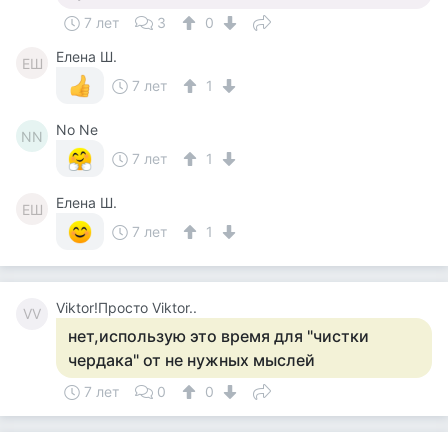
7 лет
3
0
Елена Ш.
ЕШ
7 лет
1
No Ne
NN
7 лет
1
Елена Ш.
ЕШ
7 лет
1
Viktor!Просто Viktor..
VV
нет,использую это время для "чистки
чердака" от не нужных мыслей
7 лет
0
0