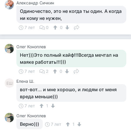
Александр Сичкин
Одиночество, это не когда ты один. А когда
ни кому не нужен,
7 лет
0
0
Олег Коноплев
Нет)))Это полный кайф!!!Всегда мечтал на
маяке работать!!!)))
7 лет
2
0
Елена Ш.
ЕШ
вот-вот... и мне хорошо, и людям от меня
вреда меньше)))
7 лет
1
Олег Коноплев
Верно)))
7 лет
1