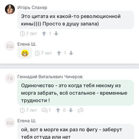
Игорь Спахер
Это цитата их какой-то революционной
кины)))) Просто в душу запала)
7 лет
1
Елена Ш.
ЕШ
7 лет
1
Геннадий Витальевич Чичеров
ГВ
Одиночество - это когда тебя некому из
морга забрать, всё остальное - временные
трудности !
7 лет
1
0
Елена Ш.
ЕШ
ой, вот в морге как раз по фигу - заберут
тебя оттуда или нет