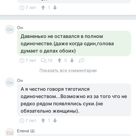
7 лет
1
Он
Он
Давненько не оставался в полном
одиночестве.(даже когда один,голова
думает о делах обоих)
7 лет
10
0
Показать все комментарии
Он
Он
А я честно говоря тяготился
одиночеством...Возможно из за того что не
редко рядом появлялись суки.(не
обязательно женщины).
7 лет
1
Елена Ш.
ЕШ