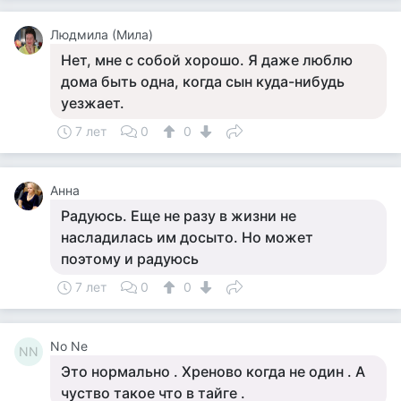
Людмила (Мила)
Нет, мне с собой хорошо. Я даже люблю
дома быть одна, когда сын куда-нибудь
уезжает.
7 лет
0
0
Анна
Радуюсь. Еще не разу в жизни не
насладилась им досыто. Но может
поэтому и радуюсь
7 лет
0
0
No Ne
NN
Это нормально . Хреново когда не один . А
чуство такое что в тайге .