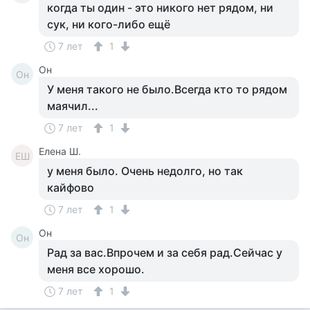
когда ты один - это никого нет рядом, ни
сук, ни кого-либо ещё
7 лет
1
Он
Он
У меня такого не было.Всегда кто то рядом
маячил...
7 лет
1
Елена Ш.
ЕШ
у меня было. Очень недолго, но так
кайфово
7 лет
1
Он
Он
Рад за вас.Впрочем и за себя рад.Сейчас у
меня все хорошо.
7 лет
1