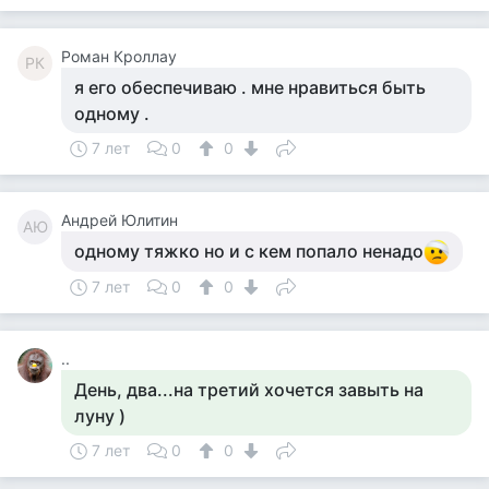
Роман Кроллау
РК
я его обеспечиваю . мне нравиться быть
одному .
7 лет
0
0
Андрей Юлитин
АЮ
одному тяжко но и с кем попало ненадо
7 лет
0
0
..
День, два...на третий хочется завыть на
луну )
7 лет
0
0