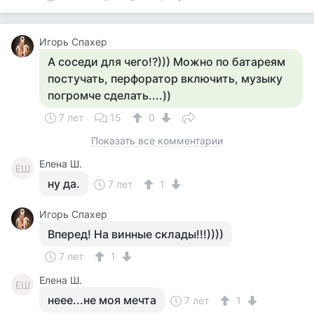
Игорь Спахер
А соседи для чего!?))) Можно по батареям
постучать, перфоратор включить, музыку
погромче сделать....))
7 лет
15
0
Показать все комментарии
Елена Ш.
ЕШ
ну да.
7 лет
1
Игорь Спахер
Вперед! На винные склады!!!))))
7 лет
1
Елена Ш.
ЕШ
неее...не моя мечта
7 лет
1