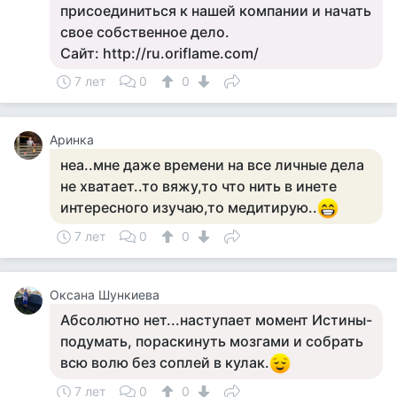
присоединиться к нашей компании и начать
свое собственное дело.
Сайт: http://ru.oriflame.com/
7 лет
0
0
Аринка
неа..мне даже времени на все личные дела
не хватает..то вяжу,то что нить в инете
интересного изучаю,то медитирую..
7 лет
0
0
Оксана Шункиева
Абсолютно нет...наступает момент Истины-
подумать, пораскинуть мозгами и собрать
всю волю без соплей в кулак.
7 лет
0
0