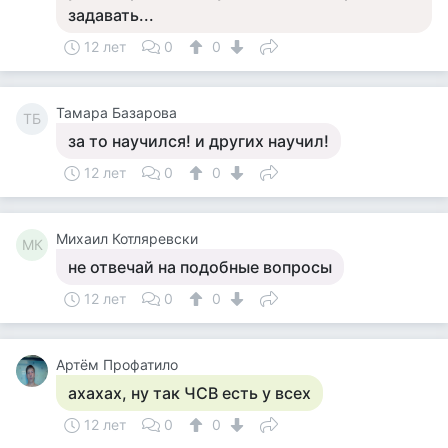
задавать...
12 лет
0
0
Тамара Базарова
ТБ
за то научился! и других научил!
12 лет
0
0
Михаил Котляревски
МК
не отвечай на подобные вопросы
12 лет
0
0
Артём Профатило
ахахах, ну так ЧСВ есть у всех
12 лет
0
0