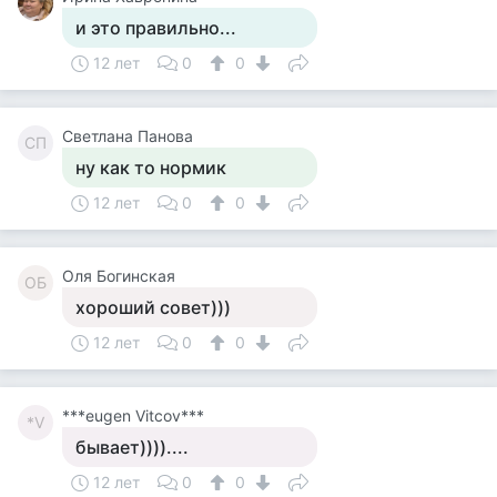
и это правильно...
12 лет
0
0
Светлана Панова
СП
ну как то нормик
12 лет
0
0
Оля Богинская
ОБ
хороший совет)))
12 лет
0
0
***eugen Vitcov***
*V
бывает))))....
12 лет
0
0