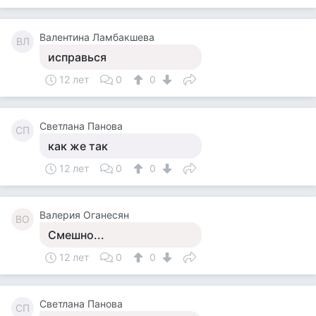
Валентина Ламбакшева
ВЛ
исправься
12 лет
0
0
Светлана Панова
СП
как же так
12 лет
0
0
Валерия Оганесян
ВО
Смешно...
12 лет
0
0
Светлана Панова
СП