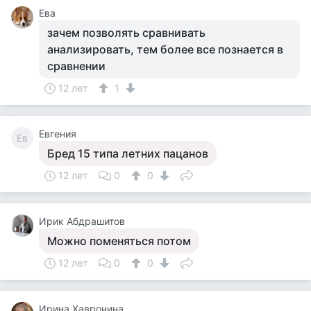
Ева
зачем позволять сравнивать
анализировать, тем более все познается в
сравнении
12 лет
1
Евгения
Ев
Бред 15 типа летних пацанов
12 лет
0
0
Ирик Абдрашитов
Можно поменяться потом
12 лет
0
0
Ирина Хавронина