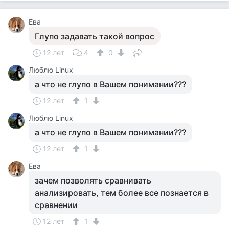
Ева
Глупо задавать такой вопрос
12 лет
4
0
Люблю Linux
а что не глупо в Вашем понимании???
12 лет
1
Люблю Linux
а что не глупо в Вашем понимании???
12 лет
1
Ева
зачем позволять сравнивать
анализировать, тем более все познается в
сравнении
12 лет
1