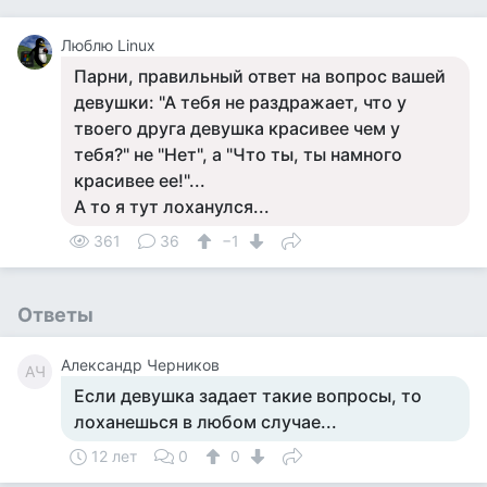
Люблю Linux
Парни, правильный ответ на вопрос вашей
девушки: "А тебя не раздражает, что у
твоего друга девушка красивее чем у
тебя?" не "Нет", а "Что ты, ты намного
красивее ее!"...
А то я тут лоханулся...
361
36
−1
Ответы
Александр Черников
АЧ
Если девушка задает такие вопросы, то
лоханешься в любом случае...
12 лет
0
0