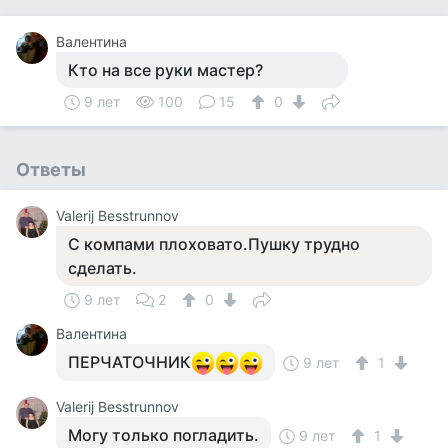
Валентина
Кто на все руки мастер?
9 лет
100
15
0
Ответы
Valerij Besstrunnov
С компами плоховато.Пушку трудно
сделать.
9 лет
2
0
Валентина
ПЕРЧАТОЧНИК
9 лет
1
Valerij Besstrunnov
Могу только погладить.
9 лет
1