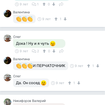
9 лет
1
0
Валентина
9 лет
1
Олег
Дока ! Ну и я чуть
9 лет
2
0
Валентина
И ПЕРЧАТОЧНИК
9 лет
1
Олег
Да. Он сосед
9 лет
1
Никифоров Валерий