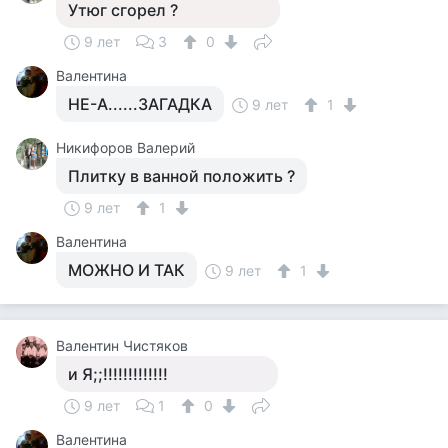
Утюг сгорел ?
9 лет
3
0
Валентина
НЕ-А......ЗАГАДКА
9 лет
1
Никифоров Валерий
Плитку в ванной положить ?
9 лет
1
Валентина
МОЖНО И ТАК
9 лет
1
Валентин Чистяков
и Я;;!!!!!!!!!!!!!
9 лет
1
0
Валентина