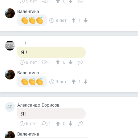
9 лет
1
0
Валентина
9 лет
1
......!
Я !
9 лет
1
0
Валентина
9 лет
1
Александр Борисов
АБ
Я!
9 лет
1
0
Валентина