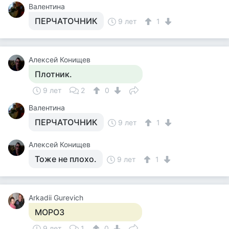
Валентина
ПЕРЧАТОЧНИК
9 лет
1
Алексей Конищев
Плотник.
9 лет
2
0
Валентина
ПЕРЧАТОЧНИК
9 лет
1
Алексей Конищев
Тоже не плохо.
9 лет
1
Arkadii Gurevich
МОРОЗ
9 лет
1
0