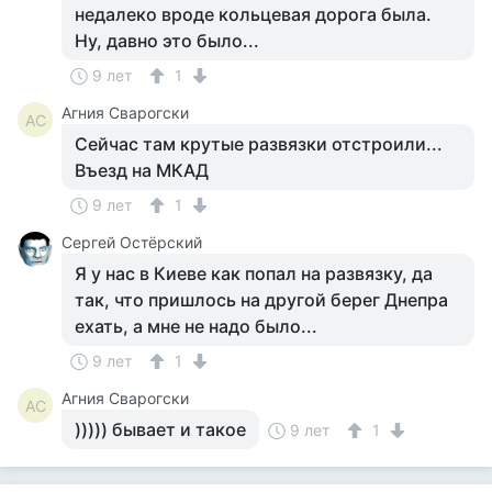
недалеко вроде кольцевая дорога была.
Ну, давно это было...
9 лет
1
Агния Сварогски
АС
Сейчас там крутые развязки отстроили...
Въезд на МКАД
9 лет
1
Сергей Остёрский
Я у нас в Киеве как попал на развязку, да
так, что пришлось на другой берег Днепра
ехать, а мне не надо было...
9 лет
1
Агния Сварогски
АС
))))) бывает и такое
9 лет
1