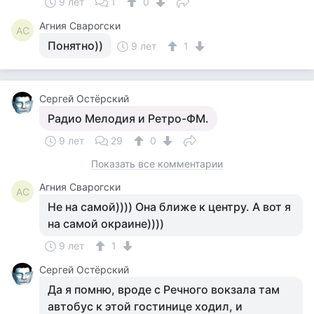
9 лет
1
0
Агния Сварогски
АС
Понятно))
9 лет
1
Сергей Остёрский
Радио Мелодия и Ретро-ФМ.
9 лет
29
0
Показать все комментарии
Агния Сварогски
АС
Не на самой)))) Она ближе к центру. А вот я
на самой окраине))))
9 лет
1
Сергей Остёрский
Да я помню, вроде с Речного вокзала там
автобус к этой гостинице ходил, и