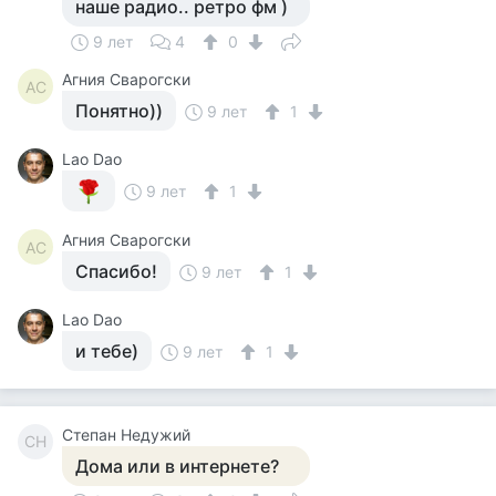
наше радио.. ретро фм )
9 лет
4
0
Агния Сварогски
АС
Понятно))
9 лет
1
Lao Dao
9 лет
1
Агния Сварогски
АС
Спасибо!
9 лет
1
Lao Dao
и тебе)
9 лет
1
Степан Недужий
СН
Дома или в интернете?