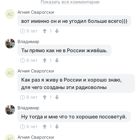
Показать все комментарии
Агния Сварогски
АС
вот именно он и не угодил больше всего)))
9 лет
1
Владимир
Ты прямо как не в России живёшь.
9 лет
1
Агния Сварогски
АС
Как раз я живу в России и хорошо знаю,
для чего созданы эти радиоволны
9 лет
1
Владимир
Ну тогда и мне что то хорошее посоветуй.
9 лет
1
Агния Сварогски
АС