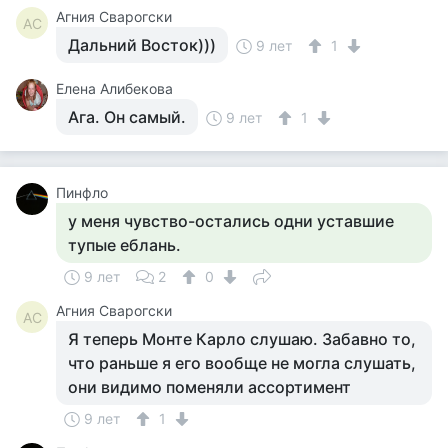
Агния Сварогски
АС
Дальний Восток)))
9 лет
1
Елена Алибекова
Ага. Он самый.
9 лет
1
Пинфло
у меня чувство-остались одни уставшие
тупые еблань.
9 лет
2
0
Агния Сварогски
АС
Я теперь Монте Карло слушаю. Забавно то,
что раньше я его вообще не могла слушать,
они видимо поменяли ассортимент
9 лет
1