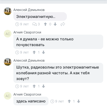
Алексей Демьянов
Электромагнитную..
9 лет
3
0
Агния Сварогски
АС
А я думала - ее можно только
почувствовать
9 лет
1
Алексей Демьянов
Шутка, радиоволны это электромагнитные
колебания разной частоты. А как тебя
зовут?
9 лет
1
Агния Сварогски
АС
здесь написано
9 лет
1