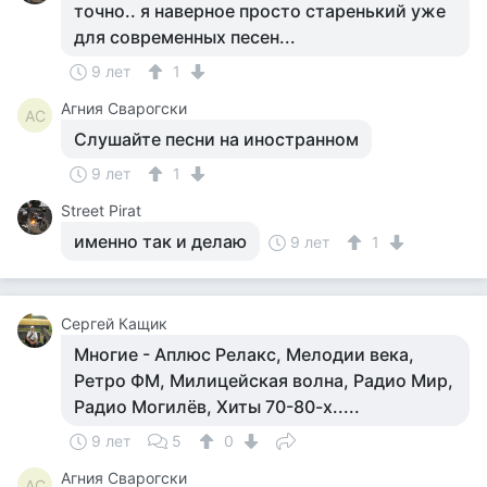
точно.. я наверное просто старенький уже
для современных песен...
9 лет
1
Агния Сварогски
АС
Слушайте песни на иностранном
9 лет
1
Street Pirat
именно так и делаю
9 лет
1
Сергей Кащик
Многие - Аплюс Релакс, Мелодии века,
Ретро ФМ, Милицейская волна, Радио Мир,
Радио Могилёв, Хиты 70-80-х.....
9 лет
5
0
Агния Сварогски
АС