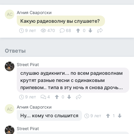
Агния Сварогски
АС
Какую радиоволну вы слушаете?
9 лет
470
68
0
Ответы
Street Pirat
слушаю аудикниги... по всем радиоволнам
крутят разные песни с одинаковым
припевом.. типа в эту ночь я снова дрочь...
9 лет
4
0
Агния Сварогски
АС
Ну... кому что слышится
9 лет
1
Street Pirat