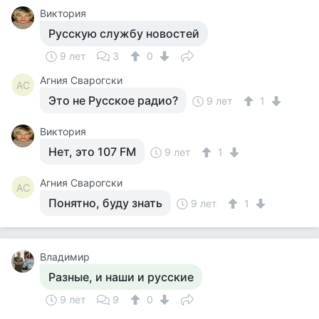
Виктория
Русскую службу новостей
9 лет
3
0
Агния Сварогски
АС
Это не Русское радио?
9 лет
1
Виктория
Нет, это 107 FM
9 лет
1
Агния Сварогски
АС
Понятно, буду знать
9 лет
1
Владимир
Разные, и наши и русские
9 лет
9
0