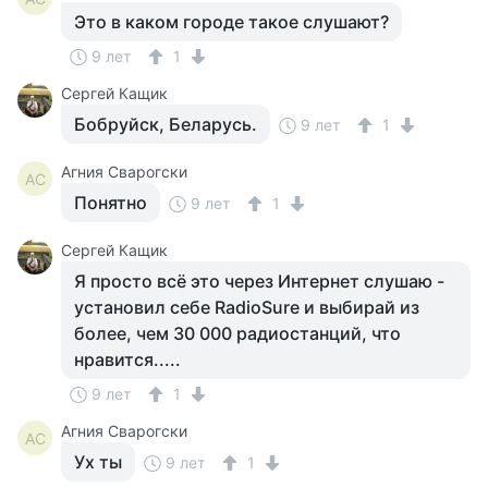
Это в каком городе такое слушают?
9 лет
1
Сергей Кащик
Бобруйск, Беларусь.
9 лет
1
Агния Сварогски
АС
Понятно
9 лет
1
Сергей Кащик
Я просто всё это через Интернет слушаю -
установил себе RadioSure и выбирай из
более, чем 30 000 радиостанций, что
нравится.....
9 лет
1
Агния Сварогски
АС
Ух ты
9 лет
1