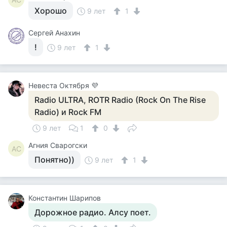
Хорошо
9 лет
1
Сергей Анахин
!
9 лет
1
Невеста Октября 💜
Radio ULTRA, ROTR Radio (Rock On The Rise
Radio) и Rock FM
9 лет
1
0
Агния Сварогски
АС
Понятно))
9 лет
1
Константин Шарипов
Дорожное радио. Алсу поет.