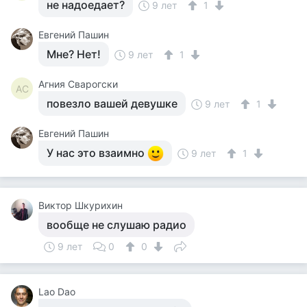
не надоедает?
9 лет
1
Евгений Пашин
Мне? Нет!
9 лет
1
Агния Сварогски
АС
повезло вашей девушке
9 лет
1
Евгений Пашин
У нас это взаимно
9 лет
1
Виктор Шкурихин
вообще не слушаю радио
9 лет
0
0
Lao Dao