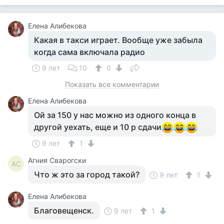
Елена Алибекова
Какая в такси играет. Вообще уже забыла
когда сама включала радио
9 лет
10
0
Показать все комментарии
Елена Алибекова
Ой за 150 у нас можно из одного конца в
другой уехать, еще и 10 р сдачи
9 лет
1
Агния Сварогски
АС
Что ж это за город такой?
9 лет
1
Елена Алибекова
Благовещенск.
9 лет
1