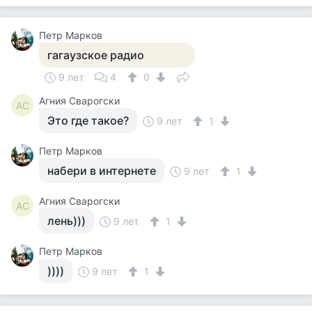
Петр Марков
гагаузское радио
9 лет
4
0
Агния Сварогски
АС
Это где такое?
9 лет
1
Петр Марков
набери в интернете
9 лет
1
Агния Сварогски
АС
лень)))
9 лет
1
Петр Марков
))))
9 лет
1