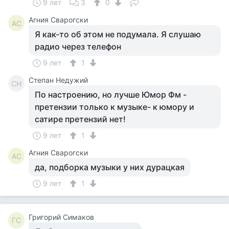
9 лет
3
0
Агния Сварогски
АС
Я как-то об этом не подумала. Я слушаю
радио через телефон
9 лет
1
Степан Недужий
СН
По настроению, но лучше Юмор Фм -
претензии только к музыке- к юмору и
сатире претензий нет!
9 лет
1
Агния Сварогски
АС
да, подборка музыки у них дурацкая
9 лет
1
Григорий Симаков
ГС