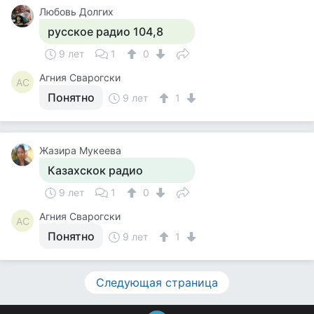
Любовь Долгих
русское радио 104,8
9 лет
1
0
Агния Сварогски
АС
Понятно
9 лет
1
Жазира Мукеева
Казахскок радио
9 лет
1
0
Агния Сварогски
АС
Понятно
9 лет
1
Следующая страница