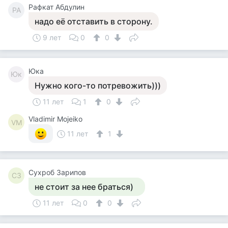
Рафкат Абдулин
РА
надо её отставить в сторону.
9 лет
0
0
Юка
Юк
Нужно кого-то потревожить)))
11 лет
1
0
Vladimir Mojeiko
VM
11 лет
1
Сухроб Зарипов
СЗ
не стоит за нее браться)
11 лет
0
0