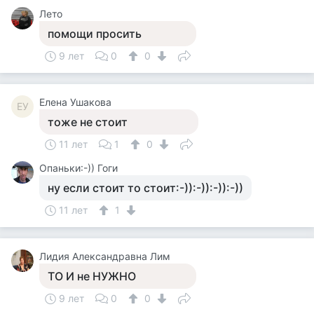
Лето
помощи просить
9 лет
0
0
Елена Ушакова
ЕУ
тоже не стоит
11 лет
1
0
Опаньки:-)) Гоги
ну если стоит то стоит:-)):-)):-)):-))
11 лет
1
Лидия Александравна Лим
ТО И не НУЖНО
9 лет
0
0