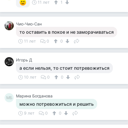
11 лет
1
Чио-Чио-Сан
то оставить в покое и не заморачиваться
11 лет
0
0
Игорь Д
а если нельзя, то стоит потревожиться
10 лет
0
0
Марина Богданова
МБ
можно потревожиться и решить
9 лет
0
0