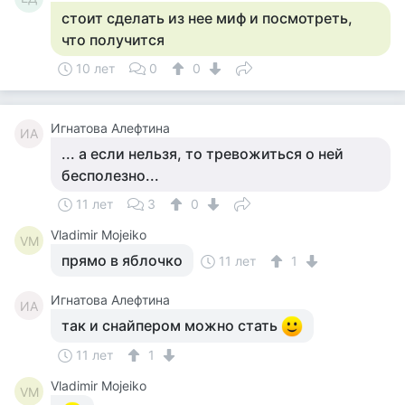
стоит сделать из нее миф и посмотреть,
что получится
10 лет
0
0
Игнатова Алефтина
ИА
... а если нельзя, то тревожиться о ней
бесполезно...
11 лет
3
0
Vladimir Mojeiko
VM
прямо в яблочко
11 лет
1
Игнатова Алефтина
ИА
так и снайпером можно стать
11 лет
1
Vladimir Mojeiko
VM