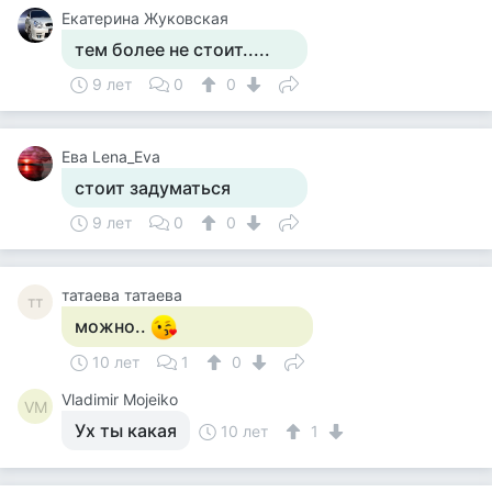
Екатерина Жуковская
тем более не стоит.....
9 лет
0
0
Ева Lena_Eva
стоит задуматься
9 лет
0
0
татаева татаева
тт
можно..
10 лет
1
0
Vladimir Mojeiko
VM
Ух ты какая
10 лет
1