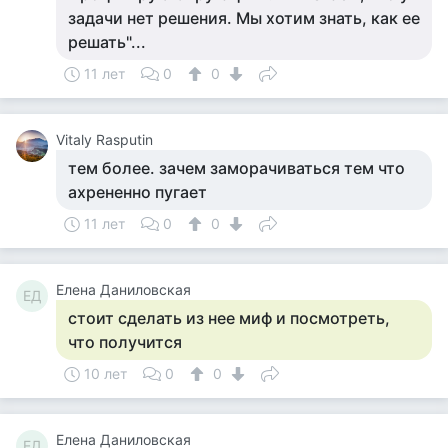
задачи нет решения. Мы хотим знать, как ее
решать"...
11 лет
0
0
Vitaly Rasputin
тем более. зачем заморачиваться тем что
ахрененно пугает
11 лет
0
0
Елена Даниловская
ЕД
стоит сделать из нее миф и посмотреть,
что получится
10 лет
0
0
Елена Даниловская
ЕД